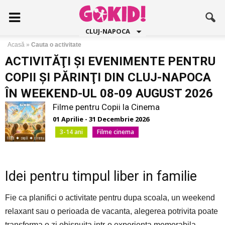
CLUJ-NAPOCA
Acasă
»
Cauta o activitate
ACTIVITĂŢI ŞI EVENIMENTE PENTRU
COPII ŞI PĂRINŢI DIN CLUJ-NAPOCA
ÎN WEEKEND-UL 08-09 AUGUST 2026
Filme pentru Copii la Cinema
01 Aprilie - 31 Decembrie 2026
3-14 ani
Filme cinema
Idei pentru timpul liber in familie
Fie ca planifici o activitate pentru dupa scoala, un weekend
relaxant sau o perioada de vacanta, alegerea potrivita poate
transforma o zi obisnuita intr-o experienta memorabila.