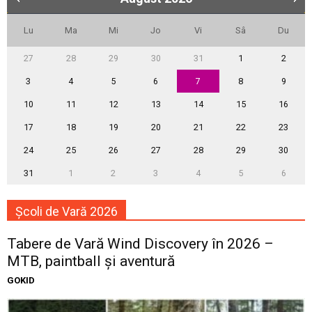
Lu
Ma
Mi
Jo
Vi
Sâ
Du
27
28
29
30
31
1
2
3
4
5
6
7
8
9
10
11
12
13
14
15
16
17
18
19
20
21
22
23
24
25
26
27
28
29
30
31
1
2
3
4
5
6
Școli de Vară 2026
Tabere de Vară Wind Discovery în 2026 –
MTB, paintball și aventură
GOKID