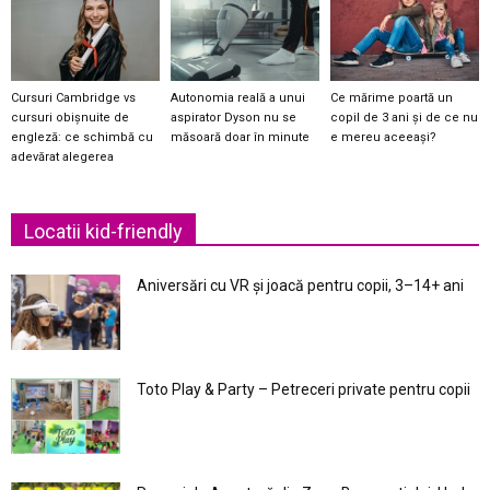
Cursuri Cambridge vs
Autonomia reală a unui
Ce mărime poartă un
cursuri obișnuite de
aspirator Dyson nu se
copil de 3 ani și de ce nu
engleză: ce schimbă cu
măsoară doar în minute
e mereu aceeași?
adevărat alegerea
Locatii kid-friendly
Aniversări cu VR și joacă pentru copii, 3–14+ ani
Toto Play & Party – Petreceri private pentru copii