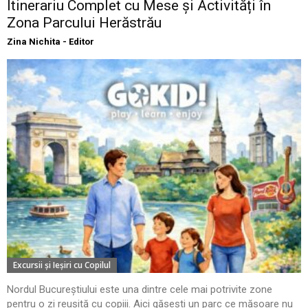
Itinerariu Complet cu Mese și Activități în
Zona Parcului Herăstrău
Zina Nichita - Editor
Excursii şi Ieşiri cu Copilul
Nordul Bucureștiului este una dintre cele mai potrivite zone
pentru o zi reușită cu copiii. Aici găsești un parc ce măsoare nu