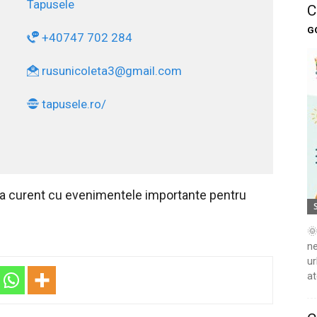
Tapusele
C
G
+40747 702 284
rusunicoleta3@gmail.com
tapusele.ro/
 la curent cu evenimentele importante pentru
🌞
ne
ur
at