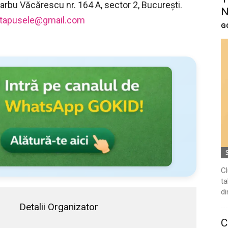
 Barbu Văcărescu nr. 164 A, sector 2, Bucureşti.
N
tapusele@gmail.com
G
Cl
ta
di
Detalii Organizator
C