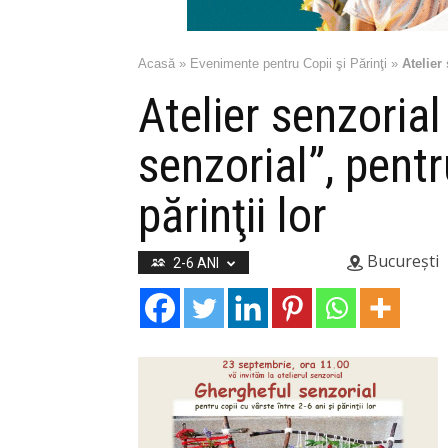
Acasă
»
Evenimente pentru Copii şi Părinţi
»
Atelier
Atelier senzoria
senzorial”, pentr
părinţii lor
București
2-6 ANI