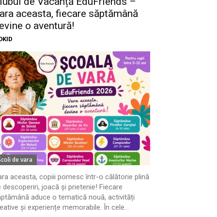
lubul de Vacanță EduFriends –
ara aceasta, fiecare săptămână
evine o aventură!
OKID
Scoli de vara
ra aceasta, copiii pornesc într-o călătorie plină
 descoperiri, joacă și prietenie! Fiecare
ptămână aduce o tematică nouă, activități
eative și experiențe memorabile. În cele...