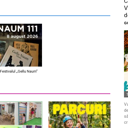
C
V
d
G
Festivalul „Gellu Naum”
Va
de
să
cr