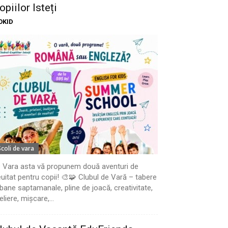
opiilor Isteți
OKID
Scoli de vara
 Vara asta vă propunem două aventuri de
uitat pentru copii! 🎨🧩 Clubul de Vară – tabere
bane saptamanale, pline de joacă, creativitate,
eliere, mișcare,...