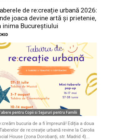
aberele de re:creație urbană 2026:
nde joaca devine artă și prietenie,
n inima Bucureștiului
OKID
Tabere pentru Copii si Sejururi pentru Familii
:creăm bucuria de a fi împreună! Ediția a doua
Taberelor de re:creație urbană revine la Carolia
cial House (zona Dorobanți, str. Madrid 4)....