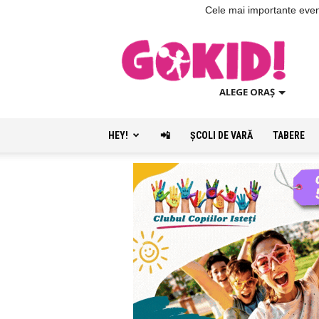
Cele mai importante evenim
ALEGE ORAȘ
HEY!
📲
ŞCOLI DE VARĂ
TABERE