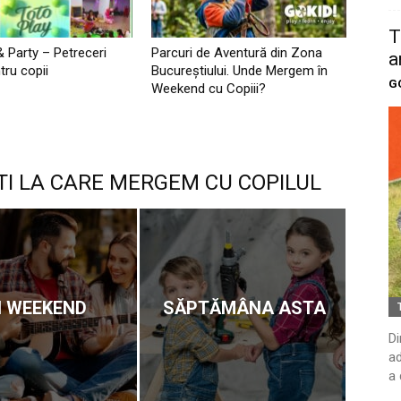
T
& Party – Petreceri
Parcuri de Aventură din Zona
a
tru copii
Bucureştiului. Unde Mergem în
G
Weekend cu Copiii?
TI LA CARE MERGEM CU COPILUL
N WEEKEND
SĂPTĂMÂNA ASTA
Di
ad
a 