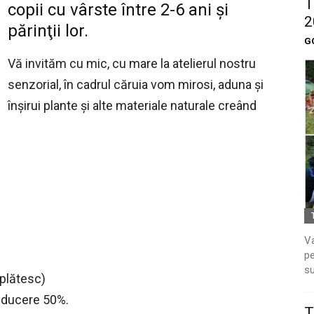
T
copii cu vârste între 2-6 ani şi
2
părinţii lor.
G
Vă invităm cu mic, cu mare la atelierul nostru
senzorial, în cadrul căruia vom mirosi, aduna şi
înşirui plante şi alte materiale naturale creând
Va
pe
su
u plătesc)
 reducere 50%.
T