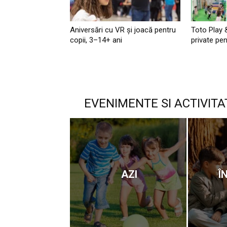
Aniversări cu VR și joacă pentru
Toto Play 
copii, 3–14+ ani
private pen
EVENIMENTE SI ACTIVITA
AZI
Î