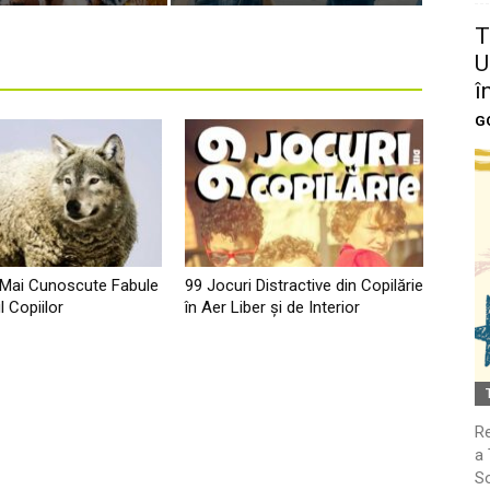
T
U
î
G
 Mai Cunoscute Fabule
99 Jocuri Distractive din Copilărie
l Copiilor
în Aer Liber şi de Interior
Re
a 
So