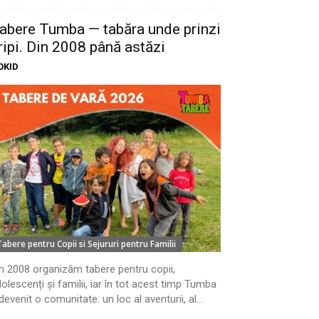
abere Tumba — tabăra unde prinzi
ripi. Din 2008 până astăzi
OKID
Tabere pentru Copii si Sejururi pentru Familii
n 2008 organizăm tabere pentru copii,
olescenți și familii, iar în tot acest timp Tumba
devenit o comunitate: un loc al aventurii, al...