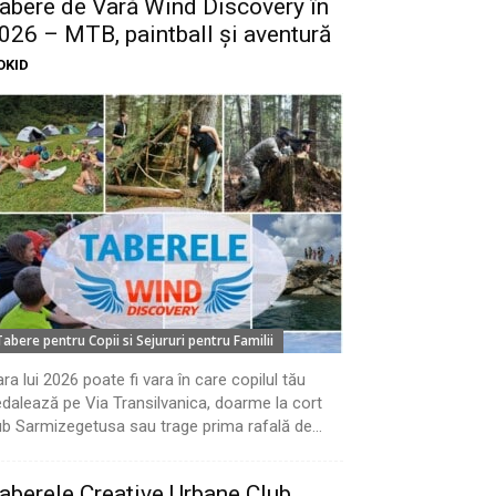
abere de Vară Wind Discovery în
026 – MTB, paintball și aventură
OKID
Tabere pentru Copii si Sejururi pentru Familii
ra lui 2026 poate fi vara în care copilul tău
dalează pe Via Transilvanica, doarme la cort
b Sarmizegetusa sau trage prima rafală de...
aberele Creative Urbane Club