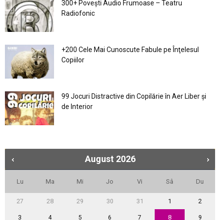
300+ Povești Audio Frumoase – Teatru
Radiofonic
+200 Cele Mai Cunoscute Fabule pe Înţelesul
Copiilor
99 Jocuri Distractive din Copilărie în Aer Liber şi
de Interior
August
2026
Lu
Ma
Mi
Jo
Vi
Sâ
Du
27
28
29
30
31
1
2
3
4
5
6
7
8
9