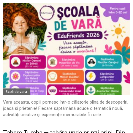
Scoli de vara
Vara aceasta, copiii pornesc într-o călătorie plină de descoperiri,
joacă și prietenie! Fiecare săptămână aduce o tematică nouă,
activități creative și experiențe memorabile. În cele...
Tabere Tumba — tabăra unde prinzi aripi. Din