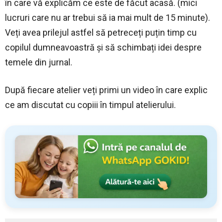
în care vă explicăm ce este de făcut acasă. (mici
lucruri care nu ar trebui să ia mai mult de 15 minute).
Veți avea prilejul astfel să petreceți puțin timp cu
copilul dumneavoastră și să schimbați idei despre
temele din jurnal.
După fiecare atelier veți primi un video în care explic
ce am discutat cu copiii în timpul atelierului.