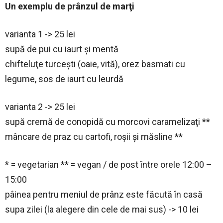
Un exemplu de prânzul de marţi
varianta 1 -> 25 lei
supă de pui cu iaurt şi mentă
chifteluţe turceşti (oaie, vită), orez basmati cu
legume, sos de iaurt cu leurdă
varianta 2 -> 25 lei
supă cremă de conopidă cu morcovi caramelizaţi **
mâncare de praz cu cartofi, roşii şi măsline **
* = vegetarian ** = vegan / de post între orele 12:00 –
15:00
pâinea pentru meniul de prânz este făcută în casă
supa zilei (la alegere din cele de mai sus) -> 10 lei