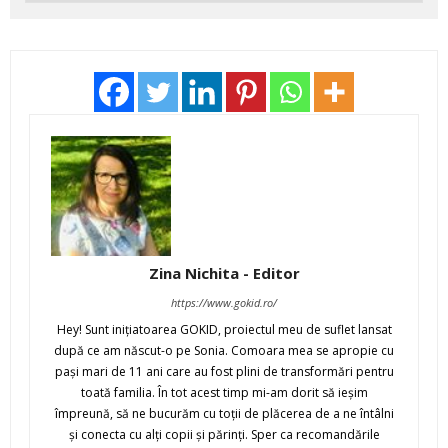
Zina Nichita - Editor
https://www.gokid.ro/
Hey! Sunt iniţiatoarea GOKID, proiectul meu de suflet lansat
după ce am născut-o pe Sonia. Comoara mea se apropie cu
paşi mari de 11 ani care au fost plini de transformări pentru
toată familia. În tot acest timp mi-am dorit să ieşim
împreună, să ne bucurăm cu toţii de plăcerea de a ne întâlni
şi conecta cu alţi copii şi părinţi. Sper ca recomandările