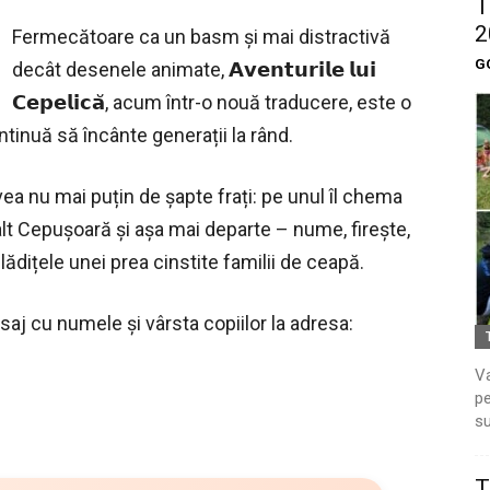
T
2
Fermecătoare ca un basm și mai distractivă
G
decât desenele animate, 𝗔𝘃𝗲𝗻𝘁𝘂𝗿𝗶𝗹𝗲 𝗹𝘂𝗶
𝗖𝗲𝗽𝗲𝗹𝗶𝗰𝗮̆, acum într-o nouă traducere, este o
tinuă să încânte generații la rând.
vea nu mai puțin de șapte frați: pe unul îl chema
alt Cepușoară și așa mai departe – nume, firește,
dițele unei prea cinstite familii de ceapă.
saj cu numele și vârsta copiilor la adresa:
Va
pe
su
T