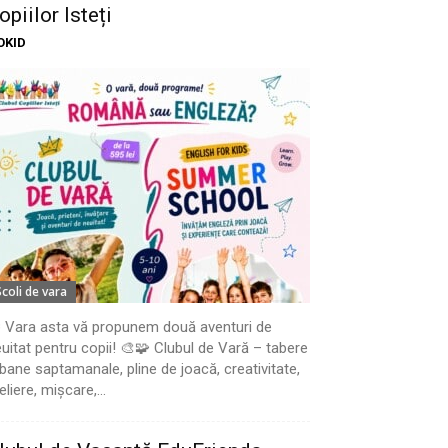
opiilor Isteți
OKID
Scoli de vara
 Vara asta vă propunem două aventuri de
uitat pentru copii! 🎨🧩 Clubul de Vară – tabere
bane saptamanale, pline de joacă, creativitate,
eliere, mișcare,...