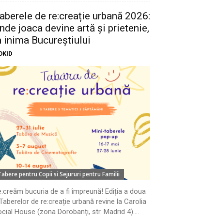
aberele de re:creație urbană 2026:
nde joaca devine artă și prietenie,
n inima Bucureștiului
OKID
Tabere pentru Copii si Sejururi pentru Familii
:creăm bucuria de a fi împreună! Ediția a doua
Taberelor de re:creație urbană revine la Carolia
cial House (zona Dorobanți, str. Madrid 4)....