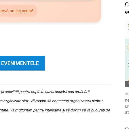
C
ervă un loc acum!
G
 EVENIMENTELE
activități pentru copii. În cazul anulării sau amânării
🌞
ne
 organizatorilor. Vă rugăm să contactați organizatorii pentru
ur
nțate. Vă mulțumim pentru înțelegere și vă dorim să vă bucurați de
at