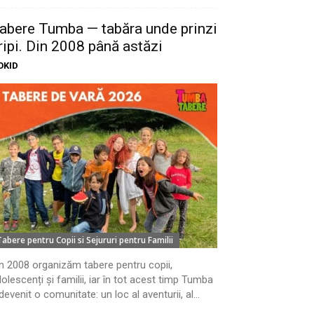
abere Tumba — tabăra unde prinzi
ripi. Din 2008 până astăzi
OKID
Tabere pentru Copii si Sejururi pentru Familii
n 2008 organizăm tabere pentru copii,
olescenți și familii, iar în tot acest timp Tumba
devenit o comunitate: un loc al aventurii, al...