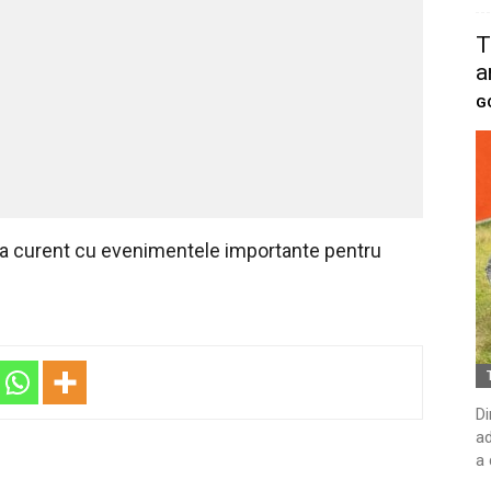
T
a
G
 la curent cu evenimentele importante pentru
Di
ad
a 