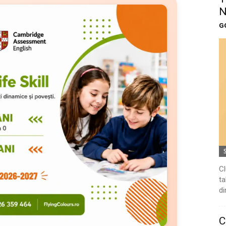
N
G
Cl
ta
di
C