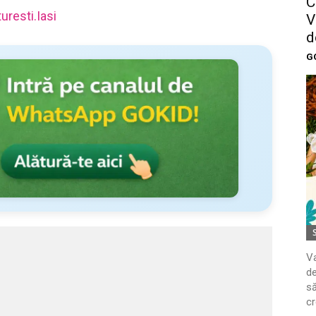
C
resti.Iasi
V
d
G
Va
de
să
cr