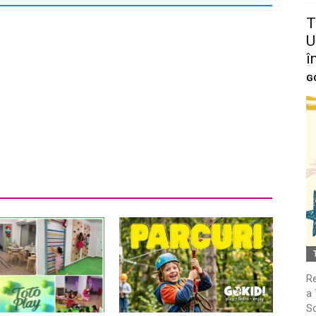
T
U
î
G
Re
a 
So