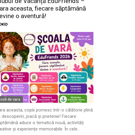
lubul de Vacanță EduFriends –
ara aceasta, fiecare săptămână
evine o aventură!
OKID
Scoli de vara
ra aceasta, copiii pornesc într-o călătorie plină
 descoperiri, joacă și prietenie! Fiecare
ptămână aduce o tematică nouă, activități
eative și experiențe memorabile. În cele...