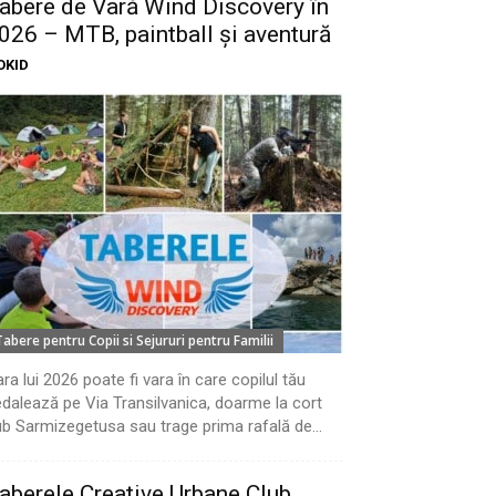
abere de Vară Wind Discovery în
026 – MTB, paintball și aventură
OKID
Tabere pentru Copii si Sejururi pentru Familii
ra lui 2026 poate fi vara în care copilul tău
dalează pe Via Transilvanica, doarme la cort
b Sarmizegetusa sau trage prima rafală de...
aberele Creative Urbane Club