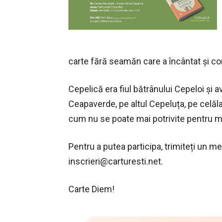
carte fără seamăn care a încântat și con
Cepelică era fiul bătrânului Cepeloi și a
Ceapaverde, pe altul Cepeluța, pe celăl
cum nu se poate mai potrivite pentru mlă
Pentru a putea participa, trimiteți un me
inscrieri@carturesti.net
.
Carte Diem!