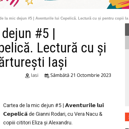
de la mic dejun #5 | Aventurile lui Cepelică. Lectură cu și pentru copii la 
 dejun #5 |
pelică. Lectură cu și
ărturești Iași
Iasi
Sâmbătă 21 Octombrie 2023
Cartea de la mic dejun #5 | 𝗔𝘃𝗲𝗻𝘁𝘂𝗿𝗶𝗹𝗲 𝗹𝘂𝗶
𝗖𝗲𝗽𝗲𝗹𝗶𝗰𝗮̆ de Gianni Rodari, cu Vera Nacu &
copiii cititori Eliza și Alexandru.