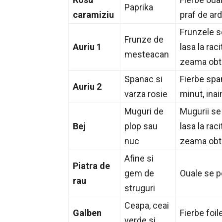
Paprika
caramiziu
praf de ard
Frunzele s
Frunze de
Auriu 1
lasa la rac
mesteacan
zeama obti
Spanac si
Fierbe span
Auriu 2
varza rosie
minut, inai
Muguri de
Mugurii se
Bej
plop sau
lasa la rac
nuc
zeama obti
Afine si
Piatra de
gem de
Ouale se po
rau
struguri
Ceapa, ceai
Galben
Fierbe foil
verde si