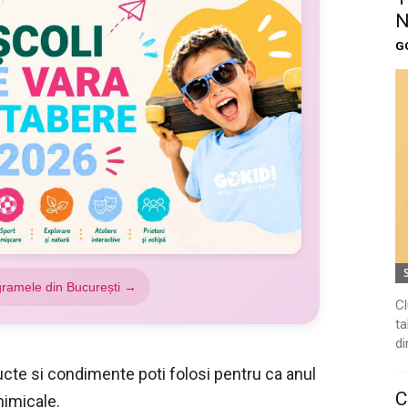
N
G
gramele din București →
Cl
ta
di
ucte si condimente poti folosi pentru ca anul
C
himicale.