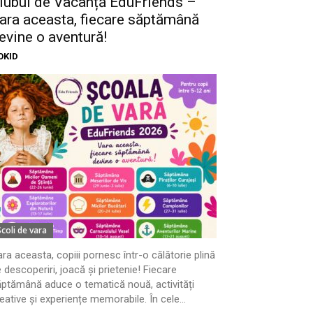
lubul de Vacanță EduFriends –
ara aceasta, fiecare săptămână
evine o aventură!
OKID
Scoli de vara
ra aceasta, copiii pornesc într-o călătorie plină
 descoperiri, joacă și prietenie! Fiecare
ptămână aduce o tematică nouă, activități
eative și experiențe memorabile. În cele...