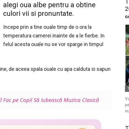
T
alegi oua albe pentru a obtine
2
culori vii si pronuntate.
G
Incepe prin a tine ouale timp de o ora la
temperatura camerei inainte de a le fierbe. In
felul acesta ouale nu se vor sparge in timpul
ne, de aceea spala ouale cu apa calduta si sapun
Va
l Fac pe Copil Să Iubească Muzica Clasică
pe
su
T