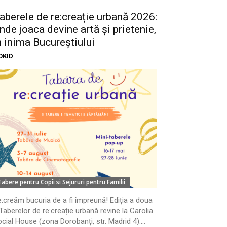
aberele de re:creație urbană 2026:
nde joaca devine artă și prietenie,
n inima Bucureștiului
OKID
Tabere pentru Copii si Sejururi pentru Familii
:creăm bucuria de a fi împreună! Ediția a doua
Taberelor de re:creație urbană revine la Carolia
cial House (zona Dorobanți, str. Madrid 4)....