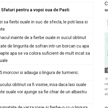
C
Sfaturi pentru a vopsi oua de Pasti
G
i sa fierbi ouale in suc de sfecla, le poti lasa si
pte
acul inainte de a fierbe ouale in sucul obtinut
ate de lingurita de sofran intr-un borcan cu apa
oapte apa se va colora suficient de mult incat sa
uale
5 morcovi si adauga o lingura de turmeric.
🌞
ne
cului obtinut va fi visinie, insa daca lasi ouale
ur
te ouale vor ajunge sa fie chiar de un albastru
at
umatate de varza rosie si fierbe-o cu o lingura