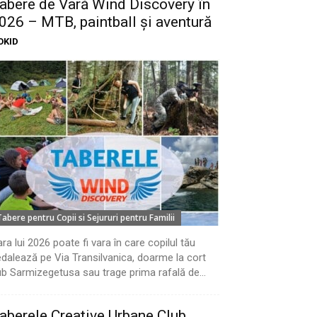
abere de Vară Wind Discovery în
026 – MTB, paintball și aventură
OKID
Tabere pentru Copii si Sejururi pentru Familii
ra lui 2026 poate fi vara în care copilul tău
dalează pe Via Transilvanica, doarme la cort
b Sarmizegetusa sau trage prima rafală de...
aberele Creative Urbane Club