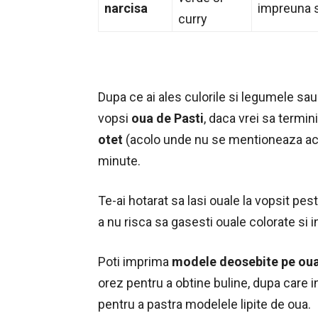
narcisa
impreuna s
curry
Dupa ce ai ales culorile si legumele sau 
vopsi
oua de Pasti
, daca vrei sa termi
otet
(acolo unde nu se mentioneaza acest
minute.
Te-ai hotarat sa lasi ouale la vopsit pe
a nu risca sa gasesti ouale colorate si in
Poti imprima
modele deosebite pe ou
orez pentru a obtine buline, dupa care i
pentru a pastra modelele lipite de oua.