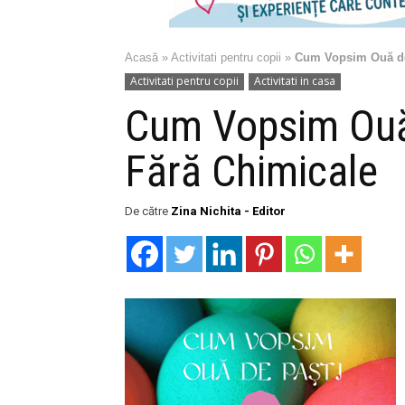
Acasă
»
Activitati pentru copii
»
Cum Vopsim Ouă de 
Activitati pentru copii
Activitati in casa
Cum Vopsim Ouă 
Fără Chimicale
De către
Zina Nichita - Editor