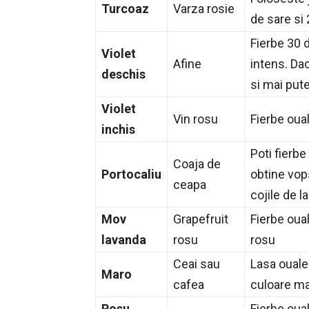
Turcoaz
Varza rosie
de sare si 
Fierbe 30 d
Violet
Afine
intens. Da
deschis
si mai pute
Violet
Vin rosu
Fierbe oual
inchis
Poti fierb
Coaja de
Portocaliu
obtine vops
ceapa
cojile de l
Mov
Grapefruit
Fierbe oua
lavanda
rosu
rosu
Ceai sau
Lasa ouale
Maro
cafea
culoare ma
Rosu
Fierbe oual