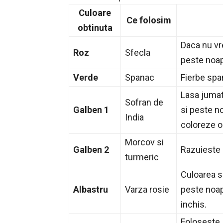
Culoare
Ce folosim
obtinuta
Daca nu vre
Roz
Sfecla
peste noa
Verde
Spanac
Fierbe span
Lasa jumat
Sofran de
Galben 1
si peste n
India
coloreze o
Morcov si
Galben 2
Razuieste 
turmeric
Culoarea su
Albastru
Varza rosie
peste noap
inchis.
Foloseste j