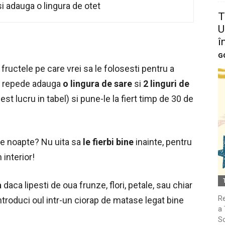
i adauga o lingura de otet
T
U
î
G
fructele pe care vrei sa le folosesti pentru a
ni repede adauga
o lingura de sare
si
2 linguri de
 lucru in tabel) si pune-le la fiert timp de 30 de
ste noapte? Nu uita sa
le fierbi bine
inainte, pentru
 interior!
a
daca lipesti de oua frunze, flori, petale, sau chiar
Re
ntroduci oul intr-un ciorap de matase legat bine
a 
So