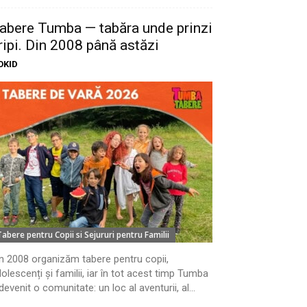
abere Tumba — tabăra unde prinzi
ripi. Din 2008 până astăzi
OKID
Tabere pentru Copii si Sejururi pentru Familii
n 2008 organizăm tabere pentru copii,
olescenți și familii, iar în tot acest timp Tumba
devenit o comunitate: un loc al aventurii, al...