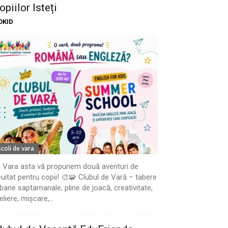
opiilor Isteți
OKID
Scoli de vara
 Vara asta vă propunem două aventuri de
uitat pentru copii! 🎨🧩 Clubul de Vară – tabere
bane saptamanale, pline de joacă, creativitate,
eliere, mișcare,...