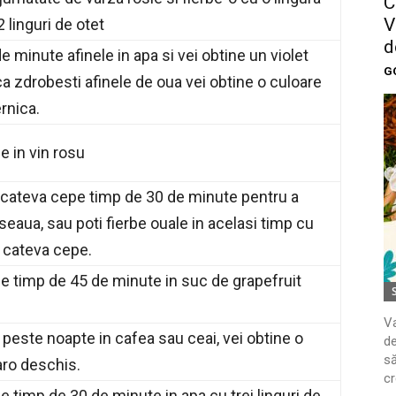
C
V
2 linguri de otet
d
e minute afinele in apa si vei obtine un violet
G
ca zdrobesti afinele de oua vei obtine o culoare
rnica.
e in vin rosu
e cateva cepe timp de 30 de minute pentru a
eaua, sau poti fierbe ouale in acelasi timp cu
a cateva cepe.
le timp de 45 de minute in suc de grapefruit
Va
 peste noapte in cafea sau ceai, vei obtine o
de
să
ro deschis.
cr
e timp de 30 de minute in apa cu trei linguri de