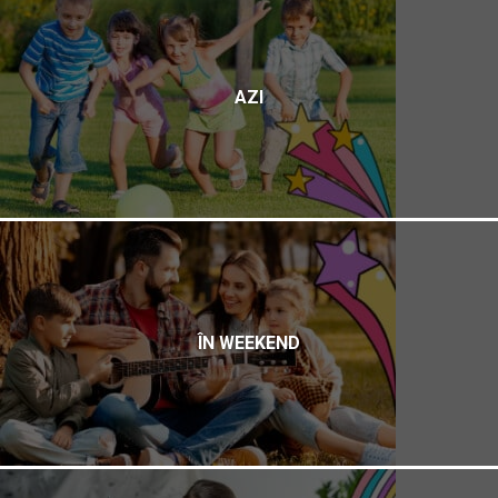
AZI
ÎN WEEKEND