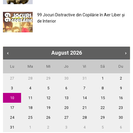
99 Jocuri Distractive din Copilărie în Aer Liber şi
de Interior
August
2026
Lu
Ma
Mi
Jo
Vi
Sâ
Du
27
28
29
30
31
1
2
3
4
5
6
7
8
9
10
11
12
13
14
15
16
17
18
19
20
21
22
23
24
25
26
27
28
29
30
31
1
2
3
4
5
6