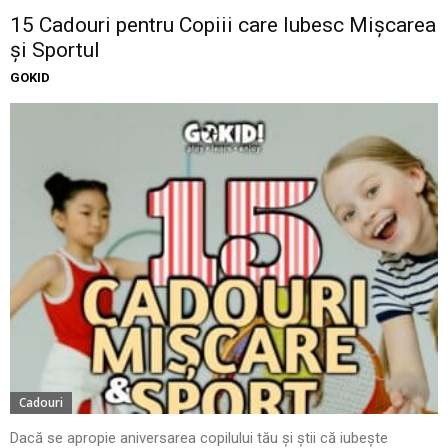
15 Cadouri pentru Copiii care Iubesc Mișcarea
și Sportul
GOKID
Cadouri
Dacă se apropie aniversarea copilului tău și știi că iubește