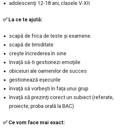
adolescenţi 12-18 ani, clasele V-XII
✅ La ce te ajută:
scapă de frica de teste și examene.
scapă de timiditate
creşte încrederea în sine
învaţă să-ti gestionezi emoţiile
obiceiuri ale oamenilor de succes
gestionează eşecurile
învaţă să vorbeşti în faţa unui grup
învaţă să prezinţi corect un subiect (referate,
proiecte, proba orală la BAC)
✅ Ce vom face mai exact: