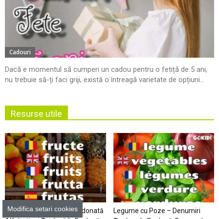
Cadouri
Dacă e momentul să cumperi un cadou pentru o fetiță de 5 ani,
nu trebuie să-ți faci griji, există o întreagă varietate de opțiuni...
Resurse utile
Modifica setari cookies
Fructe cu Poze – Listă Ordonată
Legume cu Poze – Denumiri