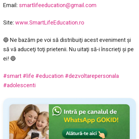
Email:
smartlifeeducation@gmail.com
Site:
www.SmartLifeEducation.ro
🔵 Ne bazăm pe voi să distribuiţi acest eveniment şi
să vă aduceţi toţi prietenii. Nu uitaţi să-i înscrieţi şi pe
ei! 🔵
#smart
#life
#education
#dezvoltarepersonala
#adolescenti