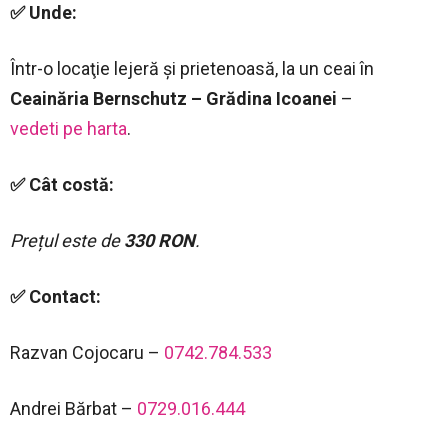
✅ Unde:
Într-o locaţie lejeră şi prietenoasă, la un ceai în
Ceainăria Bernschutz – Grădina Icoanei
–
vedeti pe harta
.
✅ Cât costă:
Prețul este de
330 RON
.
✅ Contact:
Razvan Cojocaru –
0742.784.533
Andrei Bărbat –
0729.016.444