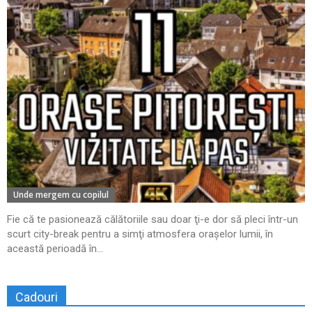
Unde mergem cu copilul
Fie că te pasionează călătoriile sau doar ţi-e dor să pleci într-un
scurt city-break pentru a simţi atmosfera oraşelor lumii, în
această perioadă în...
Cadouri