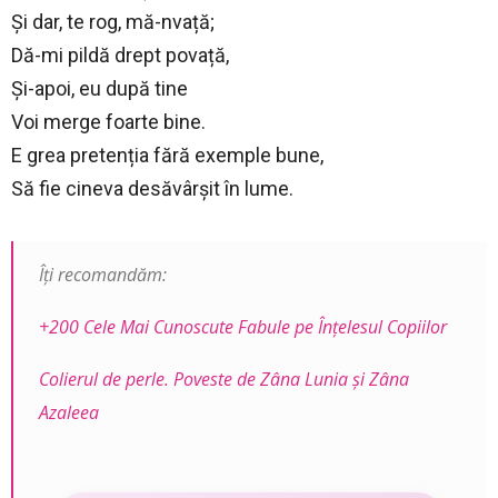
Și dar, te rog, mă-nvață;
Dă-mi pildă drept povață,
Și-apoi, eu după tine
Voi merge foarte bine.
E grea pretenția fără exemple bune,
Să fie cineva desăvârșit în lume.
Îți recomandăm:
+200 Cele Mai Cunoscute Fabule pe Înţelesul Copiilor
Colierul de perle. Poveste de Zâna Lunia şi Zâna
Azaleea