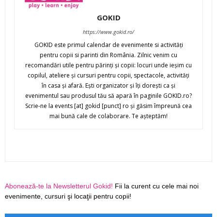
GOKID
https://www.gokid.ro/
GOKID este primul calendar de evenimente si activităţi
pentru copii si parinti din România. Zilnic venim cu
recomandări utile pentru părinţi şi copii: locuri unde ieşim cu
copilul, ateliere şi cursuri pentru copii, spectacole, activităţi
în casa şi afară. Eşti organizator şi îţi doreşti ca şi
evenimentul sau produsul tău să apară în paginile GOKID.ro?
Scrie-ne la events [at] gokid [punct] ro şi găsim împreună cea
mai bună cale de colaborare. Te aşteptăm!
Abonează-te la Newsletterul Gokid!
Fii la curent cu cele mai noi
evenimente, cursuri şi locaţii pentru copii!