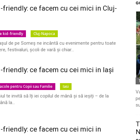
G
d-friendly: ce facem cu cei mici in Cluj-
e kid-friendly
Cluj-Napoca
 orașul de pe Someș ne incântă cu evenimente pentru toate
re, festivaluri, școli de vară și chiar...
d-friendly: ce facem cu cei mici in Iași
acole pentru Copii sau Familie
Iasi
Va
șiul te invită să îți iei copilul de mână și să ieșiți – de la
pe
nă la...
su
T
d-friendly: ce facem cu cei mici in
N