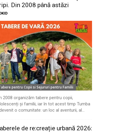
ripi. Din 2008 până astăzi
OKID
Tabere pentru Copii si Sejururi pentru Familii
n 2008 organizăm tabere pentru copii,
olescenți și familii, iar în tot acest timp Tumba
devenit o comunitate: un loc al aventurii, al...
aberele de re:creație urbană 2026: