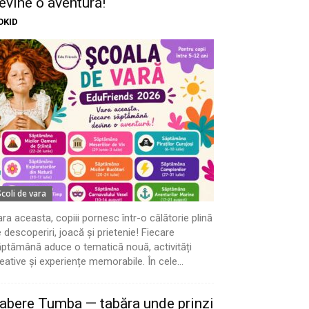
evine o aventură!
OKID
Scoli de vara
ra aceasta, copiii pornesc într-o călătorie plină
 descoperiri, joacă și prietenie! Fiecare
ptămână aduce o tematică nouă, activități
eative și experiențe memorabile. În cele...
abere Tumba — tabăra unde prinzi