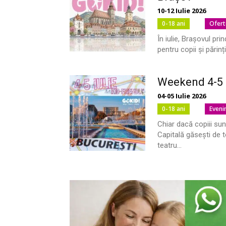
10-12 Iulie 2026
0-18 ani
Ofert
În iulie, Brașovul pri
pentru copii și părinți.
Weekend 4-5 Iu
04-05 Iulie 2026
0-18 ani
Eveni
Chiar dacă copiii sunt
Capitală găsești de to
teatru...