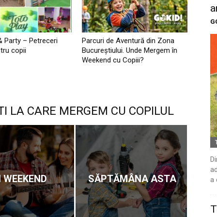
a
G
& Party – Petreceri
Parcuri de Aventură din Zona
tru copii
Bucureştiului. Unde Mergem în
Weekend cu Copiii?
TI LA CARE MERGEM CU COPILUL
Di
ad
N WEEKEND
SĂPTĂMÂNA ASTA
a 
T