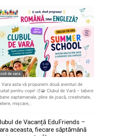
Scoli de vara
 Vara asta vă propunem două aventuri de
uitat pentru copii! 🎨🧩 Clubul de Vară – tabere
bane saptamanale, pline de joacă, creativitate,
eliere, mișcare,...
lubul de Vacanță EduFriends –
ara aceasta, fiecare săptămână