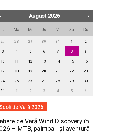
August
2026
Lu
Ma
Mi
Jo
Vi
Sâ
Du
27
28
29
30
31
1
2
3
4
5
6
7
8
9
10
11
12
13
14
15
16
17
18
19
20
21
22
23
24
25
26
27
28
29
30
31
1
2
3
4
5
6
Școli de Vară 2026
abere de Vară Wind Discovery în
026 – MTB, paintball și aventură