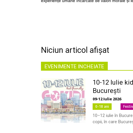
experiențe umane încărcate de valori morale și le
Niciun articol afișat
EVENIMENTE INCHEIATE
10-12 Iulie ki
București
09-12 Iulie 2026
0-18 ani
Festiv
10–12 iulie în Bucureș
copii, în care Bucureș