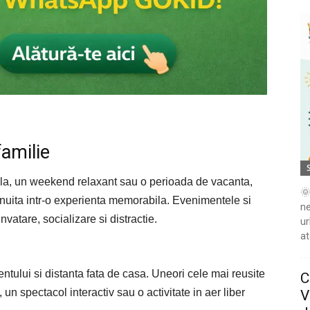
familie
oala, un weekend relaxant sau o perioada de vacanta,
🌞
snuita intr-o experienta memorabila. Evenimentele si
ne
invatare, socializare si distractie.
ur
at
?
ntului si distanta fata de casa. Uneori cele mai reusite
C
un spectacol interactiv sau o activitate in aer liber
V