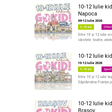
10-12 Iulie ki
Napoca
09-12 Iulie 2026
0-18 ani
Ofert
Între 10 și 12 iulie
vârstele: teatre, atelie
10-12 Iulie ki
10-12 Iulie 2026
0-18 ani
Spect
Între 10 și 12 iulie Ia
Săptămâna Franței pâ
10-12 Iulie ki
Brașov