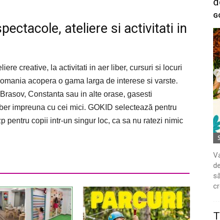
d
G
ectacole, ateliere si activitati in
ere creative, la activitati in aer liber, cursuri si locuri
omania acopera o gama larga de interese si varste.
 Brasov, Constanta sau in alte orase, gasesti
liber impreuna cu cei mici. GOKID selectează pentru
p pentru copii intr-un singur loc, ca sa nu ratezi nimic
Va
de
să
cr
T