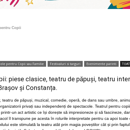
pentru Copii
ole pentru Copii sau Familie
Festivaluri si targuri
Evenimente parinti
TOA
i: piese clasice, teatru de păpuși, teatru inte
 Brașov și Constanța.
tiv, teatru de păpuși, muzical, comedie, operă, de dans sau umbre, ani
anizatorii privați sau independenți de spectacole. Teatrul pentru copii 
 printr-un act artistic ce își dorește să impresioneze și să fascineze, da
acol îl transpune pe acesta în rolurile interpretate pentru ca apoi toate 
lui este stimulată la teatru atât prin magia poveștilor cât și prin faptu