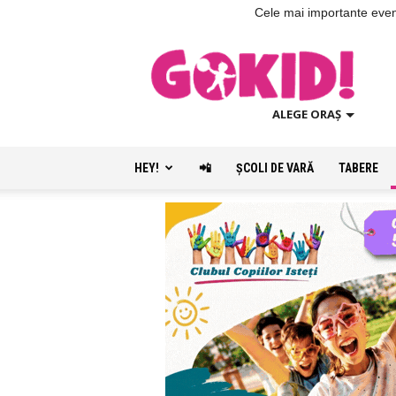
Cele mai importante evenim
ALEGE ORAȘ
HEY!
📲
ŞCOLI DE VARĂ
TABERE