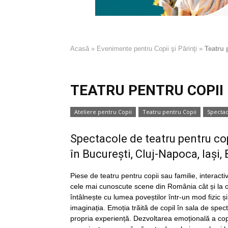
Acasă
»
Evenimente pentru Copii şi Părinţi
»
Teatru 
TEATRU PENTRU COPII
Ateliere pentru Copii
Teatru pentru Copii
Spectac
Spectacole de teatru pentru copi
în București, Cluj-Napoca, Iași,
Piese de teatru pentru copii sau familie, interac
cele mai cunoscute scene din România cât și la org
întâlnește cu lumea poveștilor într-un mod fizic și
imaginația. Emoția trăită de copil în sala de spect
propria experiență. Dezvoltarea emoțională a copilu