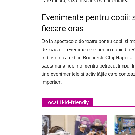
care incurajeaza miscarea si curiozitatea.
Evenimente pentru copii: sp
fiecare oras
De la spectacole de teatru pentru copii si ateli
de joaca — evenimentele pentru copii din R
Indiferent ca esti in Bucuresti, Cluj-Napoca,
saptamanal idei noi pentru petrecut timpul 
tine evenimentele și activitățile care conteaz
important.
Locatii kid-friendly