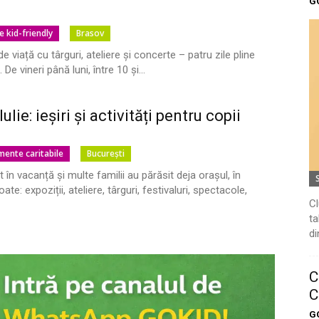
G
e kid-friendly
Brasov
nde viață cu târguri, ateliere și concerte – patru zile pline
 De vineri până luni, între 10 și...
lie: ieșiri și activități pentru copii
mente caritabile
București
 în vacanță și multe familii au părăsit deja orașul, în
ate: expoziții, ateliere, târguri, festivaluri, spectacole,
Cl
ta
di
C
C
G