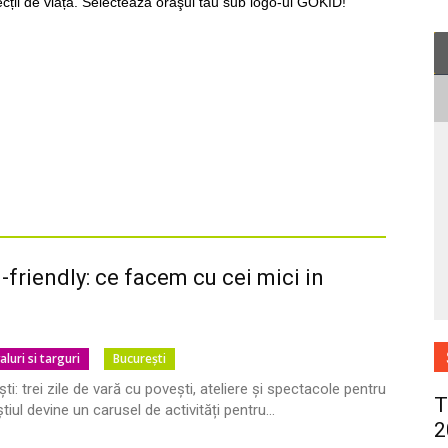
cții de viață. Selectează oraşul tău sub logo-ul GOKID!
d-friendly: ce facem cu cei mici in
aluri si targuri
București
ti: trei zile de vară cu povești, ateliere și spectacole pentru
T
tiul devine un carusel de activități pentru...
2