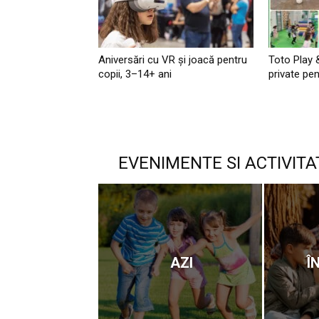
Aniversări cu VR și joacă pentru
Toto Play 
copii, 3–14+ ani
private pen
EVENIMENTE SI ACTIVITA
AZI
Î