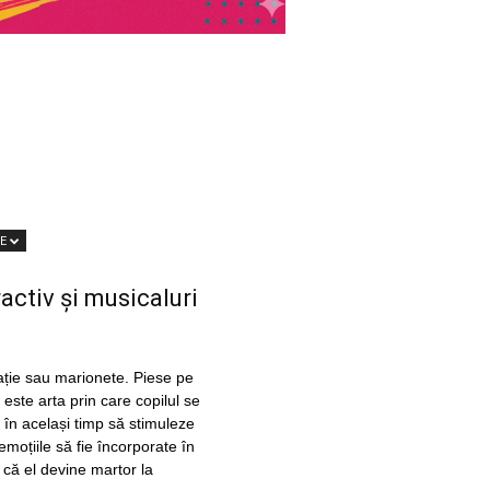
TE
ractiv și musicaluri
mație sau marionete. Piese pe
este arta prin care copilul se
r în același timp să stimuleze
emoțiile să fie încorporate în
l că el devine martor la