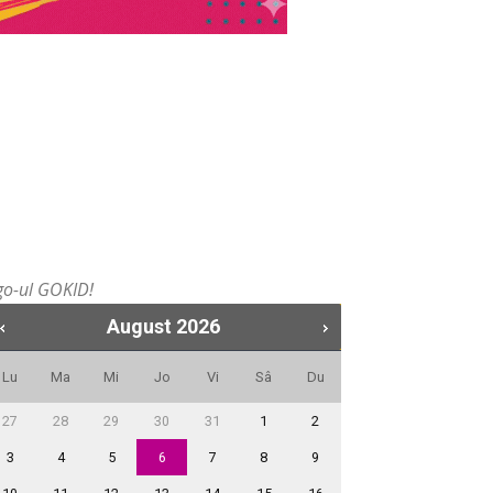
ogo-ul GOKID!
August
2026
Lu
Ma
Mi
Jo
Vi
Sâ
Du
27
28
29
30
31
1
2
3
4
5
6
7
8
9