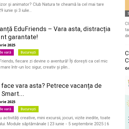
gizor și animator? Club Natura te cheamă la cel mai tare
iunie și 3 iulie...
Cl
anță EduFriends – Vara asta, distracția
ta
di
unt garantate!
brie 2025
C
 de vară
București
C
riends, fiecare zi devine o aventură! Îți dorești ca cel mic
re într-un loc sigur, creativ și plin...
G
e face vara asta? Petrece vacanța de
a Smart...
brie 2025
 de vară
București
activități creative, mini excursii, jocuri, vizite inedite, toate
ului. Module săptămânale | 23 iunie - 5 septembrie 2025 | 6