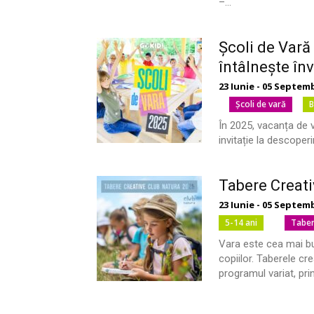
–...
Școli de Vară
întâlnește înv
23 Iunie - 05 Septem
Şcoli de vară
B
În 2025, vacanța de 
invitație la descoperi
Tabere Creati
23 Iunie - 05 Septem
5-14 ani
Tabe
Vara este cea mai bun
copiilor. Taberele cr
programul variat, prin.