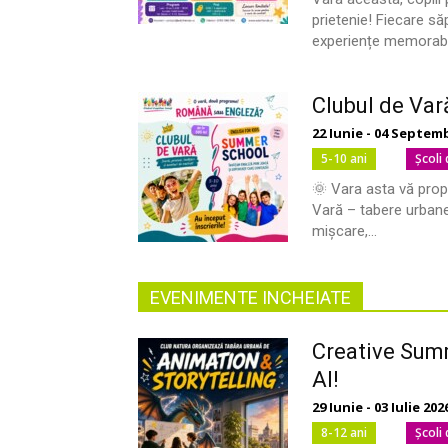
prietenie! Fiecare să
experiențe memorabile
Clubul de Vară
22 Iunie - 04 Septem
5-10 ani
Şcoli
🌞 Vara asta vă prop
Vară – tabere urbane 
mișcare,...
EVENIMENTE INCHEIATE
Creative Summ
AI!
29 Iunie - 03 Iulie 202
8-12 ani
Şcoli