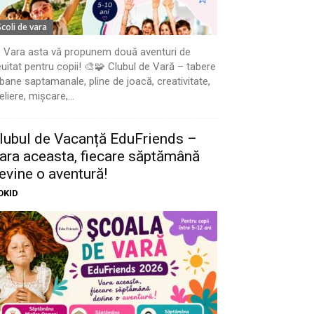
Scoli de vara
 Vara asta vă propunem două aventuri de
uitat pentru copii! 🎨🧩 Clubul de Vară – tabere
bane saptamanale, pline de joacă, creativitate,
eliere, mișcare,...
lubul de Vacanță EduFriends –
ara aceasta, fiecare săptămână
evine o aventură!
OKID