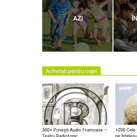
AZI
Î
Activitati pentru copii
300+ Povești Audio Frumoase –
+200 Cele
Teatru Radiofonic
pe Înţelesu