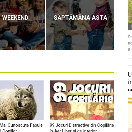
N WEEKEND
SĂPTĂMÂNA ASTA
Di
ad
a 
T
U
î
G
 Mai Cunoscute Fabule
99 Jocuri Distractive din Copilărie
l Copiilor
în Aer Liber şi de Interior