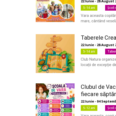
22 Iunie - 28 August 
5-14 ani
Şcoli
Vara aceasta copilări
mare, cântând veselă 
Taberele Crea
22 Iunie - 28 August 
5-14 ani
Tabe
Club Natura organize
locații de excepție 
Clubul de Vac
fiecare săptă
22 Iunie - 04 Septem
5-12 ani
Şcoli
Vara aceasta, copiii 