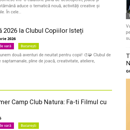
ptămână aduce o tematică nouă, activități creative și
. În cele...
Va
 2026 la Clubul Copiilor Isteți
pe
su
brie 2026
 de vară
București
unem două aventuri de neuitat pentru copii! 🎨🧩 Clubul de
T
saptamanale, pline de joacă, creativitate, ateliere,
N
G
er Camp Club Natura: Fa-ti Filmul cu
6
 de vară
București