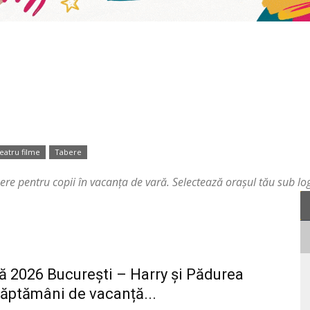
eatru filme
Tabere
eere pentru copii în vacanţa de vară. Selectează oraşul tău sub l
ă 2026 București – Harry și Pădurea
ăptămâni de vacanță...