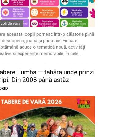
Scoli de vara
ra aceasta, copiii pornesc într-o călătorie plină
 descoperiri, joacă și prietenie! Fiecare
ptămână aduce o tematică nouă, activități
eative și experiențe memorabile. În cele...
abere Tumba — tabăra unde prinzi
ripi. Din 2008 până astăzi
OKID