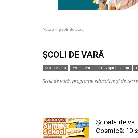
Acasă
»
Şcoli de vară
ŞCOLI DE VARĂ
Şcoli de vară
Evenimente pentru Copii şi Părinţi
T
Şcoli de vară, programe educative şi de recr
Școala de var
Cosmică: 10 s