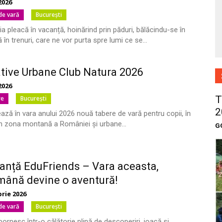
2026
 de vară
București
a pleacă în vacanță, hoinărind prin păduri, bălăcindu-se în
în trenuri, care ne vor purta spre lumi ce se...
tive Urbane Club Natura 2026
2026
T
re
București
2
ază în vara anului 2026 nouă tabere de vară pentru copii, în
din zona montană a României și urbane...
G
anță EduFriends – Vara aceasta,
mână devine o aventură!
brie 2026
 de vară
București
pornesc într-o călătorie plină de descoperiri, joacă și