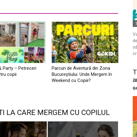
Va
de
să
cr
& Party – Petreceri
Parcuri de Aventură din Zona
T
tru copii
Bucureştiului. Unde Mergem în
a
Weekend cu Copiii?
G
TI LA CARE MERGEM CU COPILUL