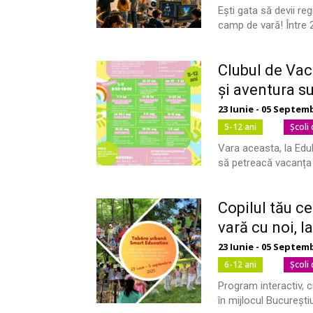
Ești gata să devii re
camp de vară! Între 29 
Clubul de Vac
și aventura s
23 Iunie - 05 Septem
5-12 ani
Şcoli
Vara aceasta, la EduF
să petreacă vacanța ma
Copilul tău c
vară cu noi, l
23 Iunie - 05 Septem
6-12 ani
Şcoli
Program interactiv, cu 
în mijlocul București