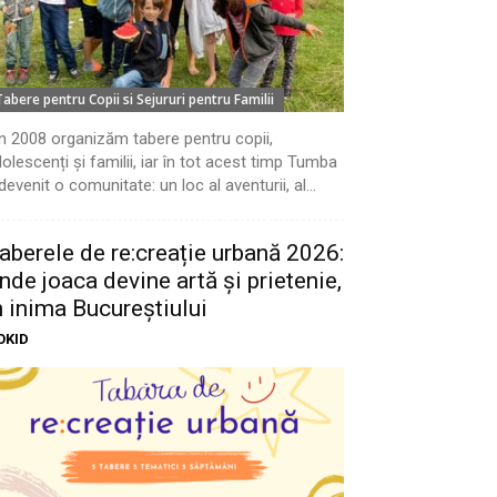
Tabere pentru Copii si Sejururi pentru Familii
n 2008 organizăm tabere pentru copii,
olescenți și familii, iar în tot acest timp Tumba
devenit o comunitate: un loc al aventurii, al...
aberele de re:creație urbană 2026:
nde joaca devine artă și prietenie,
n inima Bucureștiului
OKID