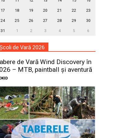
10
11
12
13
14
15
16
17
18
19
20
21
22
23
24
25
26
27
28
29
30
31
1
2
3
4
5
6
Școli de Vară 2026
abere de Vară Wind Discovery în
026 – MTB, paintball și aventură
OKID