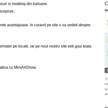
C
nsuri si modelaj din baloane.
G
 surprize.
mente avantajoase. In curand pe site o sa vedeti despre
ator pe locatii, iar pe noul nostru site veti gasi toata
cativa cu MiniArtShow.
🌞
ne
ur
at