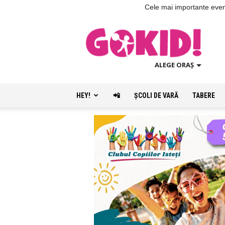
Cele mai importante evenim
ALEGE ORAȘ
HEY!
📲
ŞCOLI DE VARĂ
TABERE