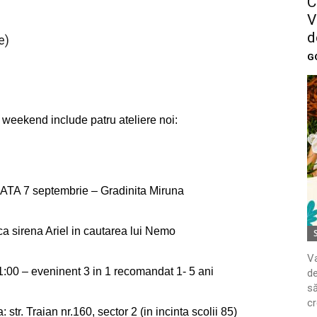
C
V
d
e)
G
t weekend include patru ateliere noi:
TA 7 septembrie – Gradinita Miruna
a sirena Ariel in cautarea lui Nemo
Va
1:00 – eveninent 3 in 1 recomandat 1- 5 ani
de
să
cr
 str. Traian nr.160, sector 2 (in incinta scolii 85)