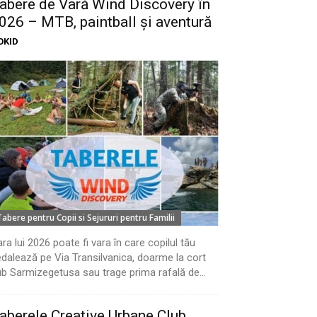
abere de Vară Wind Discovery în
026 – MTB, paintball și aventură
OKID
Tabere pentru Copii si Sejururi pentru Familii
ra lui 2026 poate fi vara în care copilul tău
dalează pe Via Transilvanica, doarme la cort
b Sarmizegetusa sau trage prima rafală de...
aberele Creative Urbane Club