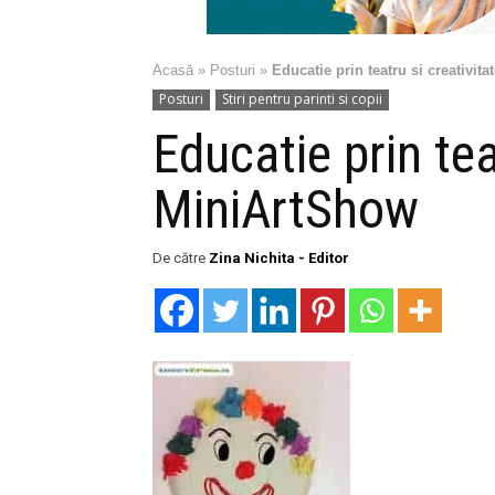
Acasă
»
Posturi
»
Educatie prin teatru si creativit
Posturi
Stiri pentru parinti si copii
Educatie prin tea
MiniArtShow
De către
Zina Nichita - Editor