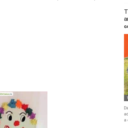
T
a
G
Di
ad
a 