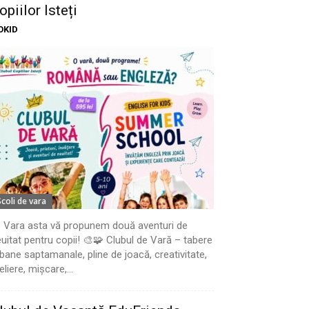
opiilor Isteți
OKID
Scoli de vara
 Vara asta vă propunem două aventuri de
uitat pentru copii! 🎨🧩 Clubul de Vară – tabere
bane saptamanale, pline de joacă, creativitate,
eliere, mișcare,...