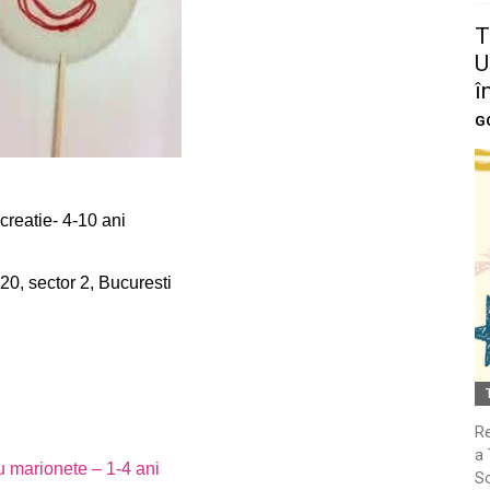
T
U
î
G
 creatie- 4-10 ani
20, sector 2, Bucuresti
Re
a 
cu marionete – 1-4 ani
So