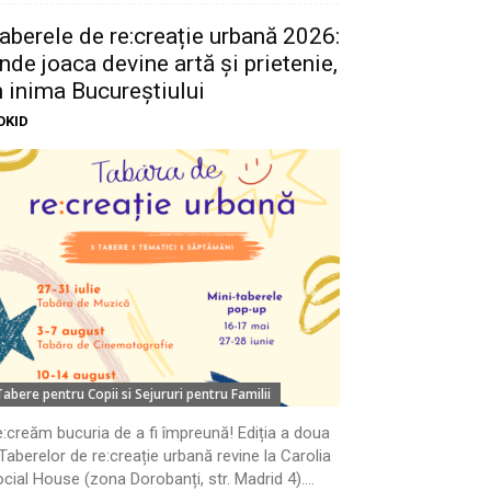
aberele de re:creație urbană 2026:
nde joaca devine artă și prietenie,
n inima Bucureștiului
OKID
Tabere pentru Copii si Sejururi pentru Familii
:creăm bucuria de a fi împreună! Ediția a doua
Taberelor de re:creație urbană revine la Carolia
cial House (zona Dorobanți, str. Madrid 4)....