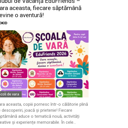
lubul de Vacanță EduFriends –
ara aceasta, fiecare săptămână
evine o aventură!
OKID
Scoli de vara
ra aceasta, copiii pornesc într-o călătorie plină
 descoperiri, joacă și prietenie! Fiecare
ptămână aduce o tematică nouă, activități
eative și experiențe memorabile. În cele...