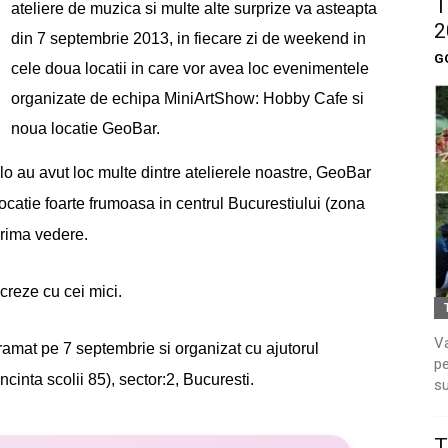
T
ateliere de muzica si multe alte surprize va asteapta
2
din 7 septembrie 2013, in fiecare zi de weekend in
G
cele doua locatii in care vor avea loc evenimentele
organizate de echipa MiniArtShow: Hobby Cafe si
noua locatie GeoBar.
o au avut loc multe dintre atelierele noastre, GeoBar
locatie foarte frumoasa in centrul Bucurestiului (zona
prima vedere.
creze cu cei mici.
Va
ramat pe 7 septembrie si organizat cu ajutorul
pe
incinta scolii 85), sector:2, Bucuresti.
su
T