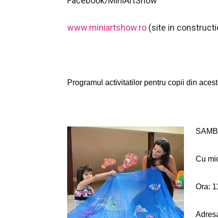
Facebook/MiniArtShow
www.miniartshow.ro
(site in constructi
Programul activitatilor pentru copii din aces
SAMBA
Cu mic
Ora: 1
Adresa: