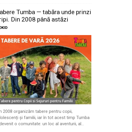
abere Tumba — tabăra unde prinzi
ripi. Din 2008 până astăzi
OKID
Tabere pentru Copii si Sejururi pentru Familii
n 2008 organizăm tabere pentru copii,
olescenți și familii, iar în tot acest timp Tumba
devenit o comunitate: un loc al aventurii, al...