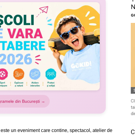
N
G
Cl
gramele din București →
ta
di
 este un eveniment care contine, spectacol, atelier de
C