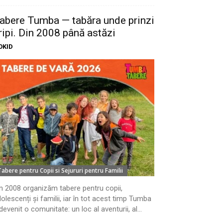
abere Tumba — tabăra unde prinzi
ripi. Din 2008 până astăzi
OKID
Tabere pentru Copii si Sejururi pentru Familii
n 2008 organizăm tabere pentru copii,
olescenți și familii, iar în tot acest timp Tumba
devenit o comunitate: un loc al aventurii, al...