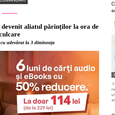
C
G
devenit aliatul părinților la ora de
culcare
 cu adevărat la 3 dimineața
🌞
ne
ur
at