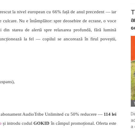
T
crescut la nivel european cu 66% față de anul precedent — iar
a
de culcare. Nu e întâmplător: spre deosebire de ecrane, o voce
G
ului din starea de alertă spre relaxarea profundă, fără lumină
 funcționează la fel — copilul se ancorează în firul poveștii,
uspans),
Di
e abonament AudioTribe Unlimited cu 50% reducere —
114 lei
ad
o
și introdu codul
GOKID
în câmpul promoțional. Oferta este
a 