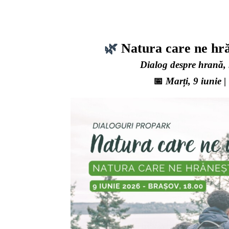
🌿
Natura care ne hr
Dialog despre hrană, n
📅
Marți, 9 iunie
|