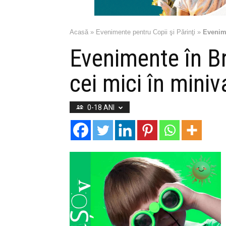
Acasă
»
Evenimente pentru Copii şi Părinţi
»
Evenime
Evenimente în B
cei mici în miniv
0-18 ANI