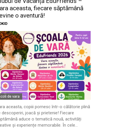
lubul de Vacanță EduFriends –
ara aceasta, fiecare săptămână
evine o aventură!
OKID
Scoli de vara
ra aceasta, copiii pornesc într-o călătorie plină
 descoperiri, joacă și prietenie! Fiecare
ptămână aduce o tematică nouă, activități
eative și experiențe memorabile. În cele...