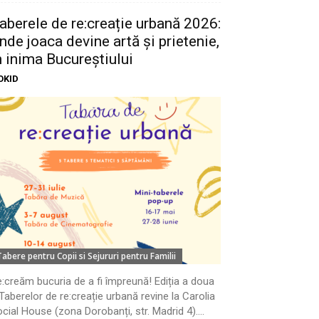
aberele de re:creație urbană 2026:
nde joaca devine artă și prietenie,
n inima Bucureștiului
OKID
Tabere pentru Copii si Sejururi pentru Familii
:creăm bucuria de a fi împreună! Ediția a doua
Taberelor de re:creație urbană revine la Carolia
cial House (zona Dorobanți, str. Madrid 4)....