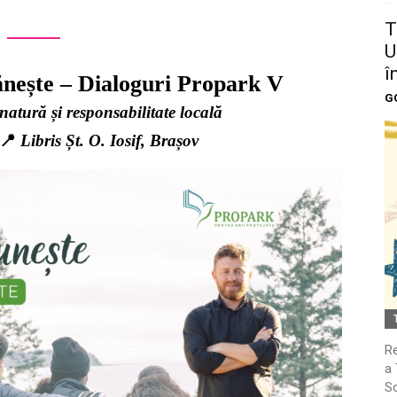
T
U
î
ănește – Dialoguri Propark V
G
atură și responsabilitate locală
 📍
Libris Șt. O. Iosif, Brașov
Re
a 
So