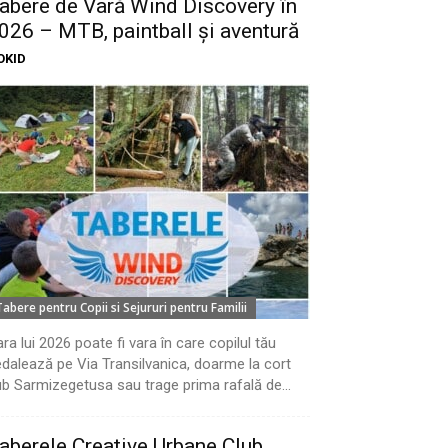
abere de Vară Wind Discovery în
026 – MTB, paintball și aventură
OKID
Tabere pentru Copii si Sejururi pentru Familii
ra lui 2026 poate fi vara în care copilul tău
dalează pe Via Transilvanica, doarme la cort
b Sarmizegetusa sau trage prima rafală de...
aberele Creative Urbane Club