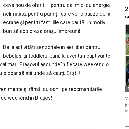
T
ceva nou de oferit — pentru cei mici cu energie
2
nelimitată, pentru părinții care vor o pauză de la
G
ecrane și pentru familiile care caută un motiv
bun să exploreze orașul împreună.
De la activități senzoriale în aer liber pentru
bebeluși și toddlers, până la aventuri captivante
mai mari, Brașovul ascunde în fiecare weekend o
e doar să știi unde să cauți. Și știi!
venimente și rămâi cu ochii pe recomandările
ei de weekend în Brașov!
Va
pe
su
T