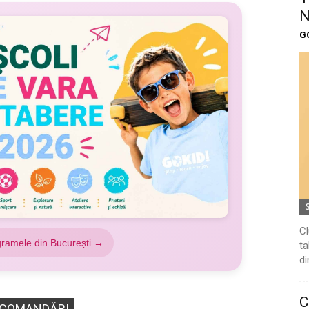
N
G
Cl
gramele din București →
ta
di
C
COMANDĂRI