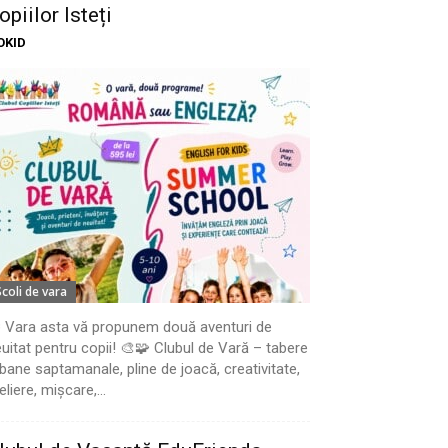
opiilor Isteți
OKID
Scoli de vara
 Vara asta vă propunem două aventuri de
uitat pentru copii! 🎨🧩 Clubul de Vară – tabere
bane saptamanale, pline de joacă, creativitate,
eliere, mișcare,...