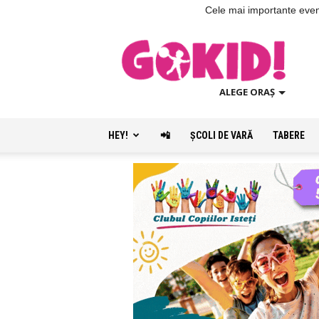
Cele mai importante evenim
ALEGE ORAȘ
HEY!
📲
ŞCOLI DE VARĂ
TABERE