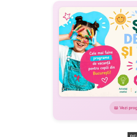
📖 Vezi pro
RE