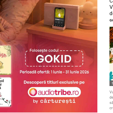
C
V
d
G
Va
de
să
cr