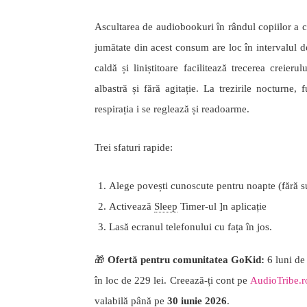
Ascultarea de audiobookuri în rândul copiilor a 
jumătate din acest consum are loc în intervalul 
caldă și liniștitoare facilitează trecerea creier
albastră și fără agitație. La trezirile nocturne,
respirația i se reglează și readoarme.
Trei sfaturi rapide:
Alege povești cunoscute pentru noapte (fără s
Activează
Sleep
Timer-ul ]n aplicație
Lasă ecranul telefonului cu fața în jos.
🎁
Ofertă pentru comunitatea GoKid:
6 luni d
în loc de 229 lei. Creează-ți cont pe
AudioTribe.r
valabilă până pe
30 iunie 2026
.