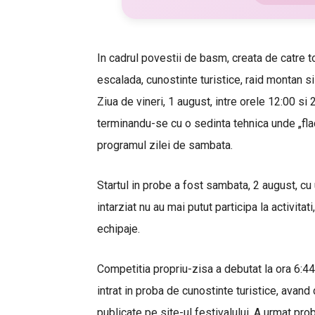
In cadrul povestii de basm, creata de catre t
escalada, cunostinte turistice, raid montan si
Ziua de vineri, 1 august, intre orele 12:00 si 
terminandu-se cu o sedinta tehnica unde „flacai
programul zilei de sambata.
Startul in probe a fost sambata, 2 august, cu
intarziat nu au mai putut participa la activita
echipaje.
Competitia propriu-zisa a debutat la ora 6:4
intrat in proba de cunostinte turistice, avand
publicate pe site-ul festivalului. A urmat pro