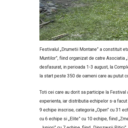
Festivalul „Drumetii Montane” a constituit et
Muntilor”, fiind organizat de catre Asociatia
desfasurat, in perioada 1-3 august, la Comple
la start peste 350 de oameni care au putut co
Toti cei care au dorit sa participe la Festival
experienta, iar distributia echipelor s-a facu
9 echipe inscrise, categoria „Open” cu 31 echi
cu 6 echipe si „Elite” cu 10 echipe, fiind „Zmei
„Juniori” cu 7 echipe, fiind „Dinozaurii Pitic