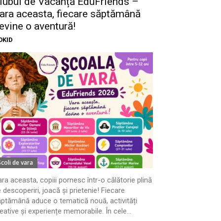
lubul de Vacanță EduFriends –
ara aceasta, fiecare săptămână
evine o aventură!
OKID
Scoli de vara
ra aceasta, copiii pornesc într-o călătorie plină
 descoperiri, joacă și prietenie! Fiecare
ptămână aduce o tematică nouă, activități
eative și experiențe memorabile. În cele...