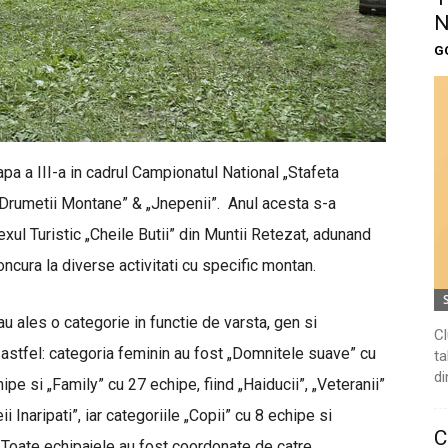
N
G
apa a III-a in cadrul Campionatul National „Stafeta
 „Drumetii Montane” & „Jnepenii”. Anul acesta s-a
xul Turistic „Cheile Butii” din Muntii Retezat, adunand
ncura la diverse activitati cu specific montan.
 au ales o categorie in functie de varsta, gen si
Cl
t astfel: categoria feminin au fost „Domnitele suave” cu
ta
di
pe si „Family” cu 27 echipe, fiind „Haiducii”, „Veteranii”
i Inaripati”, iar categoriile „Copii” cu 8 echipe si
C
i”. Toate echipajele au fost coordonate de catre