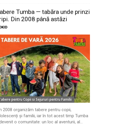
abere Tumba — tabăra unde prinzi
ripi. Din 2008 până astăzi
OKID
Tabere pentru Copii si Sejururi pentru Familii
n 2008 organizăm tabere pentru copii,
olescenți și familii, iar în tot acest timp Tumba
devenit o comunitate: un loc al aventurii, al...