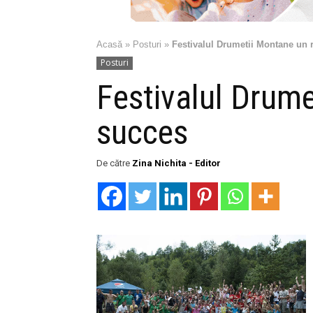
Acasă
»
Posturi
»
Festivalul Drumetii Montane un 
Posturi
Festivalul Drume
succes
De către
Zina Nichita - Editor