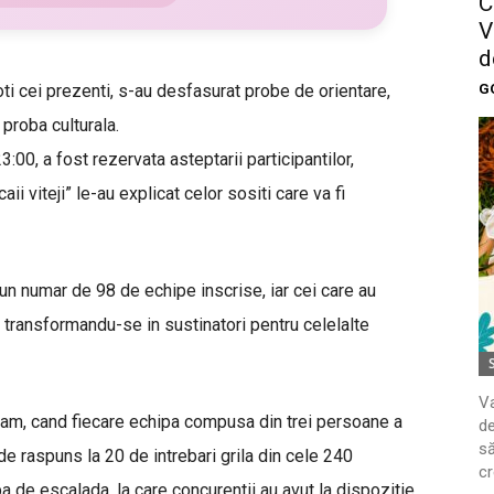
C
V
d
G
oti cei prezenti, s-au desfasurat probe de orientare,
 proba culturala.
23:00, a fost rezervata asteptarii participantilor,
i viteji” le-au explicat celor sositi care va fi
 un numar de 98 de echipe inscrise, iar cei care au
ti, transformandu-se in sustinatori pentru celelalte
Va
4am, cand fiecare echipa compusa din trei persoane a
de
să
 de raspuns la 20 de intrebari grila din cele 240
cr
ba de escalada, la care concurentii au avut la dispozitie