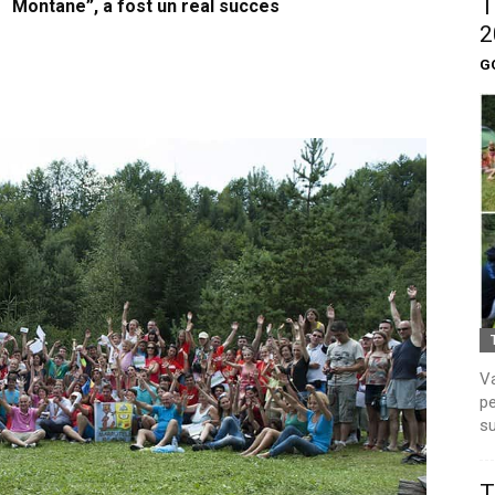
T
Montane”, a fost un real succes
2
G
Va
pe
su
T