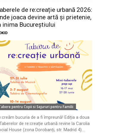
aberele de re:creație urbană 2026:
nde joaca devine artă și prietenie,
n inima Bucureștiului
OKID
Tabere pentru Copii si Sejururi pentru Familii
:creăm bucuria de a fi împreună! Ediția a doua
Taberelor de re:creație urbană revine la Carolia
cial House (zona Dorobanți, str. Madrid 4)....