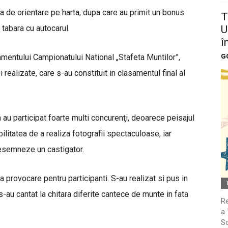
a de orientare pe harta, dupa care au primit un bonus
T
U
n tabara cu autocarul.
î
G
mentului Campionatului National „Stafeta Muntilor”,
realizate, care s-au constituit in clasamentul final al
au participat foarte multi concurenţi, deoarece peisajul
ilitatea de a realiza fotografii spectaculoase, iar
desemneze un castigator.
 provocare pentru participanti. S-au realizat si pus in
s-au cantat la chitara diferite cantece de munte in fata
Re
a 
So