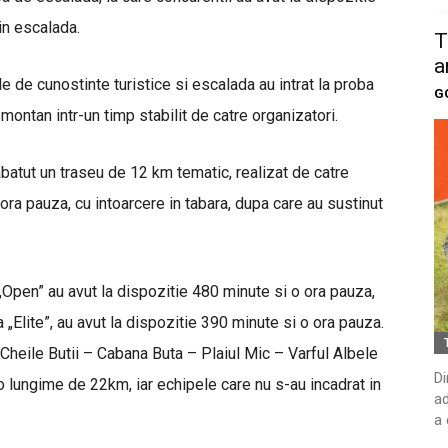
 in escalada.
T
a
e de cunostinte turistice si escalada au intrat la proba
G
montan intr-un timp stabilit de catre organizatori.
abatut un traseu de 12 km tematic, realizat de catre
ora pauza, cu intoarcere in tabara, dupa care au sustinut
i „Open” au avut la dispozitie 480 minute si o ora pauza,
a „Elite”, au avut la dispozitie 390 minute si o ora pauza.
: Cheile Butii – Cabana Buta – Plaiul Mic – Varful Albele
Di
o lungime de 22km, iar echipele care nu s-au incadrat in
ad
a 