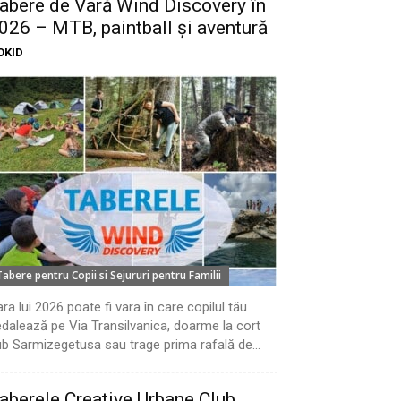
abere de Vară Wind Discovery în
026 – MTB, paintball și aventură
OKID
Tabere pentru Copii si Sejururi pentru Familii
ra lui 2026 poate fi vara în care copilul tău
dalează pe Via Transilvanica, doarme la cort
b Sarmizegetusa sau trage prima rafală de...
aberele Creative Urbane Club