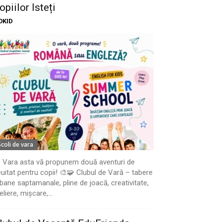
opiilor Isteți
OKID
Scoli de vara
 Vara asta vă propunem două aventuri de
uitat pentru copii! 🎨🧩 Clubul de Vară – tabere
bane saptamanale, pline de joacă, creativitate,
eliere, mișcare,...