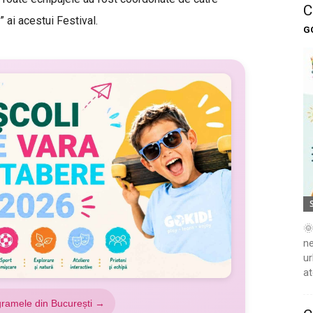
C
i” ai acestui Festival.
G
🌞
ne
ur
at
gramele din București →