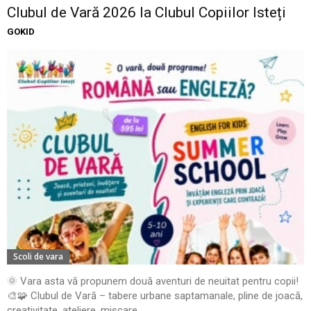
Clubul de Vară 2026 la Clubul Copiilor Isteți
GOKID
Scoli de vara
🌞 Vara asta vă propunem două aventuri de neuitat pentru copii!
🎨🧩 Clubul de Vară – tabere urbane saptamanale, pline de joacă,
creativitate, ateliere, mișcare,...