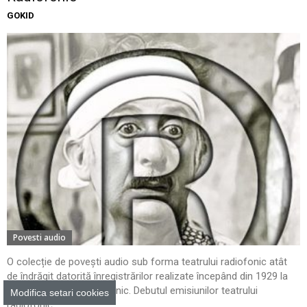
GOKID
Povesti audio
O colecție de povești audio sub forma teatrului radiofonic atât
de îndrăgit datorită înregistrărilor realizate începând din 1929 la
Teatrul Național Radiofonic. Debutul emisiunilor teatrului
Modifica setari cookies
radiofonic...