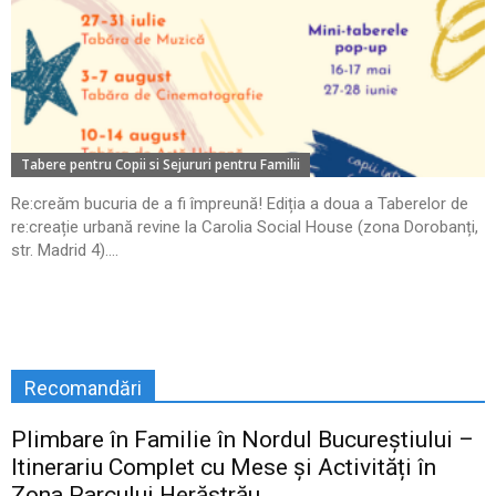
Tabere pentru Copii si Sejururi pentru Familii
Re:creăm bucuria de a fi împreună! Ediția a doua a Taberelor de
re:creație urbană revine la Carolia Social House (zona Dorobanți,
str. Madrid 4)....
Recomandări
Plimbare în Familie în Nordul Bucureștiului –
Itinerariu Complet cu Mese și Activități în
Zona Parcului Herăstrău