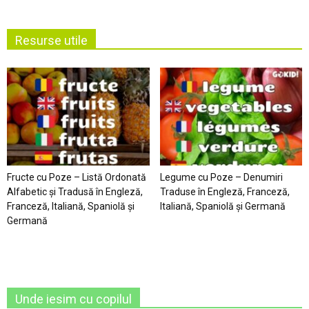
Resurse utile
Fructe cu Poze – Listă Ordonată
Legume cu Poze – Denumiri
Alfabetic şi Tradusă în Engleză,
Traduse în Engleză, Franceză,
Franceză, Italiană, Spaniolă şi
Italiană, Spaniolă şi Germană
Germană
Unde iesim cu copilul