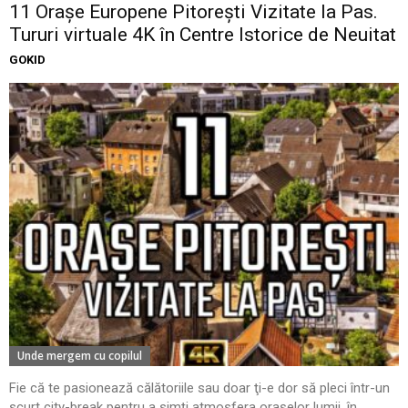
11 Oraşe Europene Pitoreşti Vizitate la Pas.
Tururi virtuale 4K în Centre Istorice de Neuitat
GOKID
Unde mergem cu copilul
Fie că te pasionează călătoriile sau doar ţi-e dor să pleci într-un
scurt city-break pentru a simţi atmosfera oraşelor lumii, în