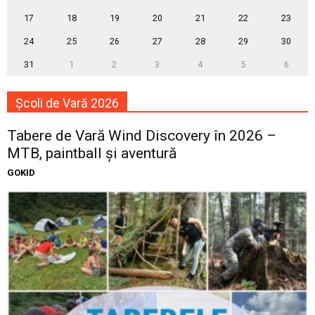
17
18
19
20
21
22
23
24
25
26
27
28
29
30
31
1
2
3
4
5
6
Școli de Vară 2026
Tabere de Vară Wind Discovery în 2026 –
MTB, paintball și aventură
GOKID