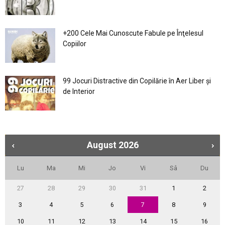
+200 Cele Mai Cunoscute Fabule pe Înţelesul
Copiilor
99 Jocuri Distractive din Copilărie în Aer Liber şi
de Interior
August
2026
Lu
Ma
Mi
Jo
Vi
Sâ
Du
27
28
29
30
31
1
2
3
4
5
6
7
8
9
10
11
12
13
14
15
16