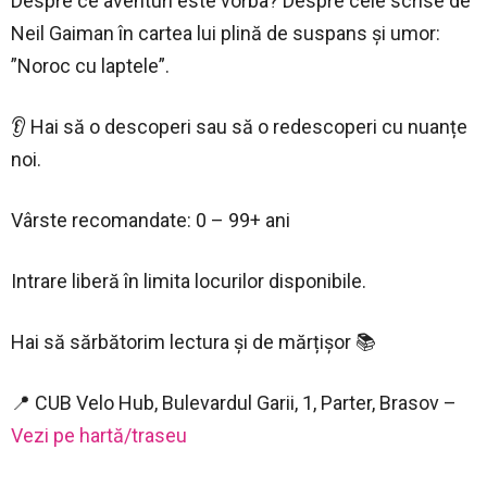
Despre ce aventuri este vorba? Despre cele scrise de
Neil Gaiman în cartea lui plină de suspans și umor:
”Noroc cu laptele”.
👂 Hai să o descoperi sau să o redescoperi cu nuanțe
noi.
Vârste recomandate: 0 – 99+ ani
Intrare liberă în limita locurilor disponibile.
Hai să sărbătorim lectura și de mărțișor 📚
📍 CUB Velo Hub, Bulevardul Garii, 1, Parter, Brasov –
Vezi pe hartă/traseu