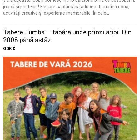
Vara aceasta, copiii pornesc într-o călătorie plină de descoperiri,
joacă și prietenie! Fiecare săptămână aduce o tematică nouă,
activități creative și experiențe memorabile. În cele...
Tabere Tumba — tabăra unde prinzi aripi. Din
2008 până astăzi
GOKID