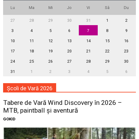
Lu
Ma
Mi
Jo
Vi
Sâ
Du
27
28
29
30
31
1
2
3
4
5
6
7
8
9
10
11
12
13
14
15
16
17
18
19
20
21
22
23
24
25
26
27
28
29
30
31
1
2
3
4
5
6
Școli de Vară 2026
Tabere de Vară Wind Discovery în 2026 –
MTB, paintball și aventură
GOKID