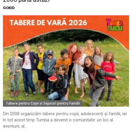
GOKID
Tabere pentru Copii si Sejururi pentru Familii
Din 2008 organizăm tabere pentru copii, adolescenți și familii, iar
în tot acest timp Tumba a devenit o comunitate: un loc al
aventurii, al...