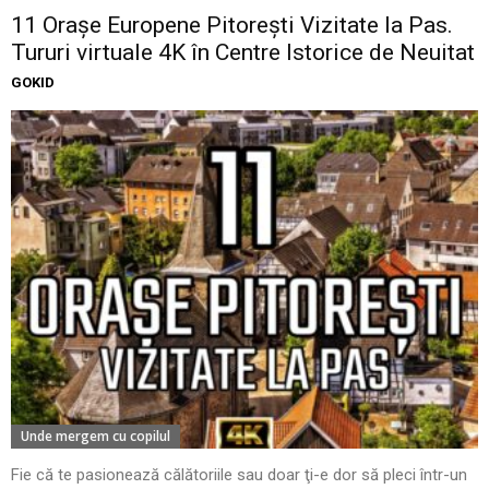
11 Oraşe Europene Pitoreşti Vizitate la Pas.
Tururi virtuale 4K în Centre Istorice de Neuitat
GOKID
Unde mergem cu copilul
Fie că te pasionează călătoriile sau doar ţi-e dor să pleci într-un