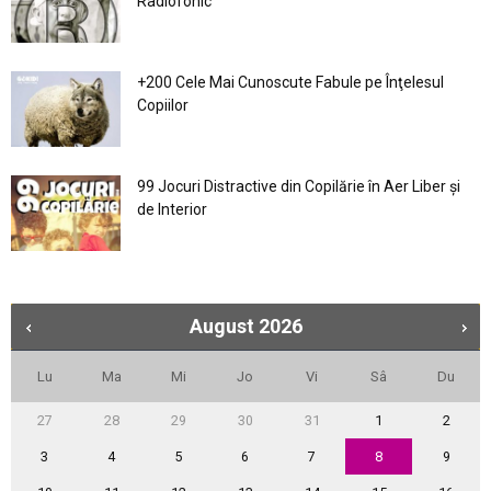
Radiofonic
+200 Cele Mai Cunoscute Fabule pe Înţelesul
Copiilor
99 Jocuri Distractive din Copilărie în Aer Liber şi
de Interior
August
2026
Lu
Ma
Mi
Jo
Vi
Sâ
Du
27
28
29
30
31
1
2
3
4
5
6
7
8
9