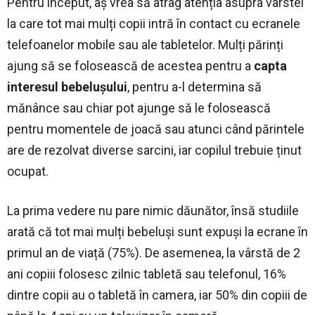
Pentru început, aș vrea să atrag atenția asupra vârstei
la care tot mai mulți copii intră în contact cu ecranele
telefoanelor mobile sau ale tabletelor. Mulți părinți
ajung să se folosească de acestea pentru a
capta
interesul bebelușului
, pentru a-l determina să
mănânce sau chiar pot ajunge să le folosească
pentru momentele de joacă sau atunci când părintele
are de rezolvat diverse sarcini, iar copilul trebuie ținut
ocupat.
La prima vedere nu pare nimic dăunător, însă studiile
arată că tot mai mulți bebeluși sunt expuși la ecrane în
primul an de viață (75%). De asemenea, la vârstă de 2
ani copiii folosesc zilnic tabletă sau telefonul, 16%
dintre copii au o tabletă în camera, iar 50% din copiii de