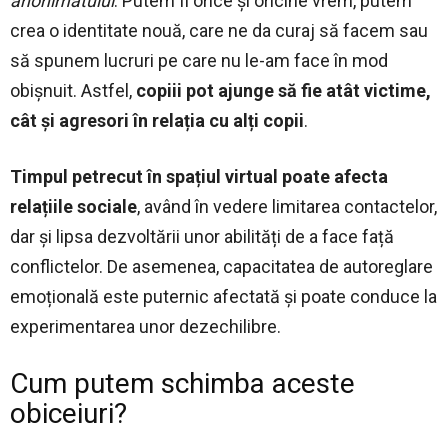
anonimatului
. Putem fi orice și oricine vrem, putem
crea o identitate nouă, care ne da curaj să facem sau
să spunem lucruri pe care nu le-am face în mod
obișnuit. Astfel,
copiii pot ajunge să fie atât victime,
cât și agresori în relația cu alți copii
.
Timpul petrecut în spațiul virtual poate afecta
relațiile sociale
, având în vedere limitarea contactelor,
dar și lipsa dezvoltării unor abilități de a face față
conflictelor. De asemenea, capacitatea de autoreglare
emoțională este puternic afectată și poate conduce la
experimentarea unor dezechilibre.
Cum putem schimba aceste
obiceiuri?