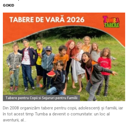
GOKID
Tabere pentru Copii si Sejururi pentru Familii
Din 2008 organizăm tabere pentru copii, adolescenți și familii, iar
în tot acest timp Tumba a devenit o comunitate: un loc al
aventurii, al...