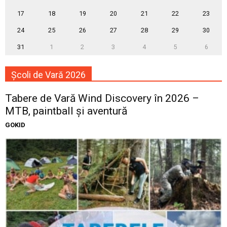
17
18
19
20
21
22
23
24
25
26
27
28
29
30
31
1
2
3
4
5
6
Școli de Vară 2026
Tabere de Vară Wind Discovery în 2026 –
MTB, paintball și aventură
GOKID