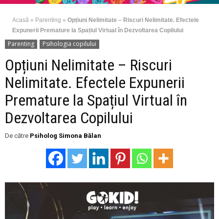
Acasă
»
Parenting
»
Opțiuni Nelimitate – Riscuri Nelimitate. Efectele
Expunerii Premature la Spațiul Virtual în Dezvoltarea Copilului
Parenting
Psihologia copilului
Opțiuni Nelimitate – Riscuri
Nelimitate. Efectele Expunerii
Premature la Spațiul Virtual în
Dezvoltarea Copilului
De către
Psiholog Simona Bălan