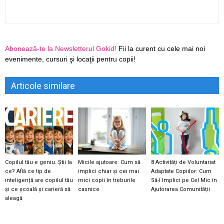
Abonează-te la Newsletterul Gokid!
Fii la curent cu cele mai noi
evenimente, cursuri şi locaţii pentru copii!
Articole similare
Copilul tău e geniu. Știi la
Micile ajutoare: Cum să
8 Activități de Voluntariat
ce? Află ce tip de
implici chiar și cei mai
Adaptate Copiilor: Cum
inteligență are copilul tău
mici copii în treburile
Să-l Implici pe Cel Mic în
și ce școală și carieră să
casnice
Ajutorarea Comunității
aleagă