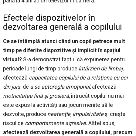
până la 4 ani au un televizor în cameră.
Efectele dispozitivelor în
dezvoltarea generală a copilului
Ce se întâmplă atunci când un copil petrece mult
timp pe diferite dispozitive și implicit în spațiul
virtual?
S-a demonstrat faptul că expunerea pentru
perioade lungi de timp produce
întârzieri de limbaj
,
afectează
capacitatea copilului de a relaționa cu cei
din jur
și de
a se autoregla emoțional
, afectează
motricitatea fină și grosieră
, întrucât copilul nu mai
este expus la activități sau jocuri menite să le
dezvolte, produce
neatenție
,
impulsivitate
și crește
riscul de
comportamente agresive
. Altfel spus,
afectează dezvoltarea generală a copilului, precum