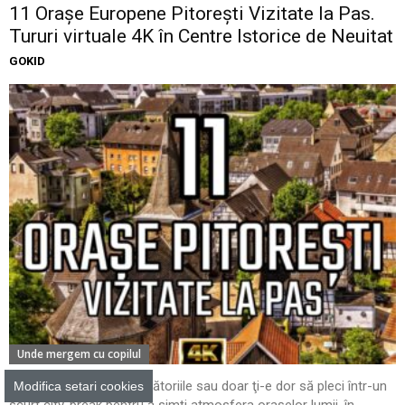
11 Oraşe Europene Pitoreşti Vizitate la Pas.
Tururi virtuale 4K în Centre Istorice de Neuitat
GOKID
Unde mergem cu copilul
Fie că te pasionează călătoriile sau doar ţi-e dor să pleci într-un
Modifica setari cookies