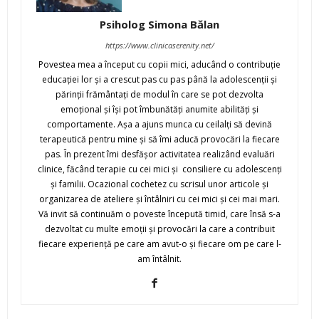
Psiholog Simona Bălan
https://www.clinicaserenity.net/
Povestea mea a început cu copii mici, aducând o contribuție
educației lor și a crescut pas cu pas până la adolescenții și
părinții frământați de modul în care se pot dezvolta
emoțional și își pot îmbunătăți anumite abilități și
comportamente. Așa a ajuns munca cu ceilalți să devină
terapeutică pentru mine și să îmi aducă provocări la fiecare
pas. În prezent îmi desfășor activitatea realizând evaluări
clinice, făcând terapie cu cei mici și consiliere cu adolescenți
și familii. Ocazional cochetez cu scrisul unor articole și
organizarea de ateliere și întâlniri cu cei mici și cei mai mari.
Vă invit să continuăm o poveste începută timid, care însă s-a
dezvoltat cu multe emoții și provocări la care a contribuit
fiecare experiență pe care am avut-o și fiecare om pe care l-
am întâlnit.