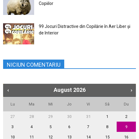
Copiilor
99 Jocuri Distractive din Copilărie în Aer Liber şi
de Interior
NICIUN COMENTARIU
August
2026
Lu
Ma
Mi
Jo
Vi
Sâ
Du
27
28
29
30
31
1
2
3
4
5
6
7
8
9
10
11
12
13
14
15
16