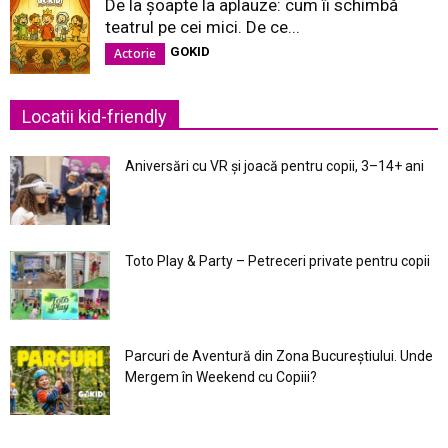
De la șoapte la aplauze: cum îi schimbă
teatrul pe cei mici. De ce...
GOKID
Actorie
Locatii kid-friendly
Aniversări cu VR și joacă pentru copii, 3–14+ ani
Toto Play & Party – Petreceri private pentru copii
Parcuri de Aventură din Zona Bucureştiului. Unde
Mergem în Weekend cu Copiii?