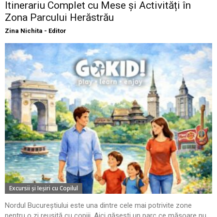
Itinerariu Complet cu Mese și Activități în
Zona Parcului Herăstrău
Zina Nichita - Editor
Excursii şi Ieşiri cu Copilul
Nordul Bucureștiului este una dintre cele mai potrivite zone
pentru o zi reușită cu copiii. Aici găsești un parc ce măsoare nu