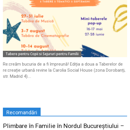
Tabere pentru Copii si Sejururi pentru Familii
Re:creăm bucuria de a fi împreună! Ediția a doua a Taberelor de
re:creație urbană revine la Carolia Social House (zona Dorobanți,
str. Madrid 4)....
Recomandări
Plimbare în Familie în Nordul Bucureștiului –