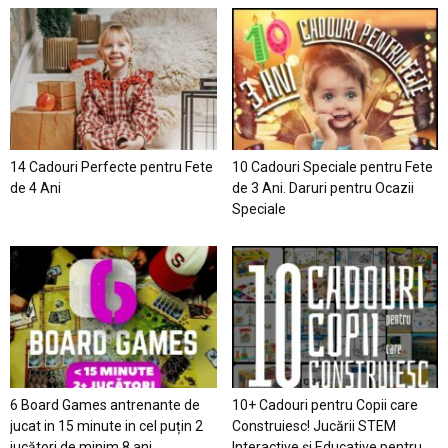
14 Cadouri Perfecte pentru Fete
10 Cadouri Speciale pentru Fete
de 4 Ani
de 3 Ani. Daruri pentru Ocazii
Speciale
6 Board Games antrenante de
10+ Cadouri pentru Copii care
jucat in 15 minute in cel puțin 2
Construiesc! Jucării STEM
jucători de minim 8 ani
Interactive și Educative pentru