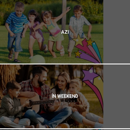
AZI
ÎN WEEKEND