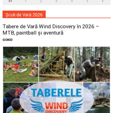
31
1
2
3
4
5
6
Școli de Vară 2026
Tabere de Vară Wind Discovery în 2026 –
MTB, paintball și aventură
GOKID