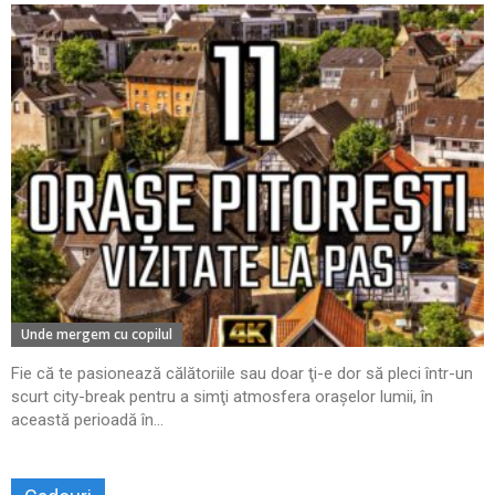
Unde mergem cu copilul
Fie că te pasionează călătoriile sau doar ţi-e dor să pleci într-un
scurt city-break pentru a simţi atmosfera oraşelor lumii, în
această perioadă în...