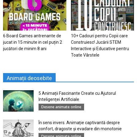
6 Board Games antrenante de
10+ Cadouri pentru Copii care
jucat in 15 minute in cel puțin 2
Construiesc! Jucării STEM
jucători de minim 8 ani
Interactive și Educative pentru
Toate Vârstele
Animații deosebite
5 Animații Fascinante Create cu Ajutorul
Inteligenței Artificiale
Desene animate online
În sens invers. Animație captivantă despre
confort, dragoste și evadare din monotonie
Desene animate online