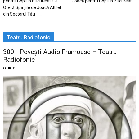
pentru Copii în Bucureşti. Ce
Joacă pentru Copii în Bucuresti
Oferă Spaţiile de Joacă Altfel
din Sectorul Tău –...
Teatru Radiofonic
300+ Povești Audio Frumoase – Teatru
Radiofonic
GOKID