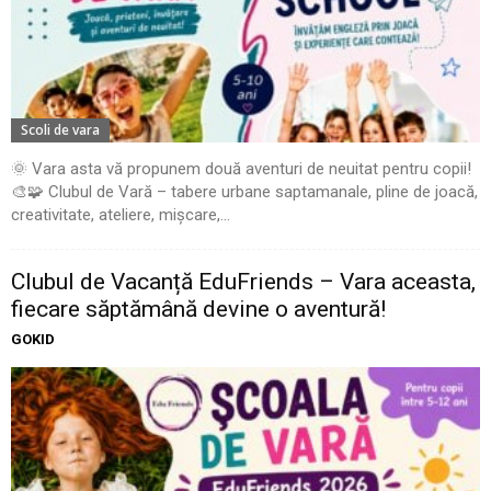
Scoli de vara
🌞 Vara asta vă propunem două aventuri de neuitat pentru copii!
🎨🧩 Clubul de Vară – tabere urbane saptamanale, pline de joacă,
creativitate, ateliere, mișcare,...
Clubul de Vacanță EduFriends – Vara aceasta,
fiecare săptămână devine o aventură!
GOKID