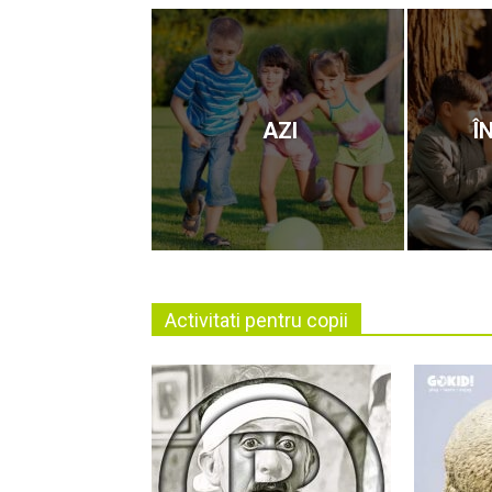
AZI
Î
Activitati pentru copii