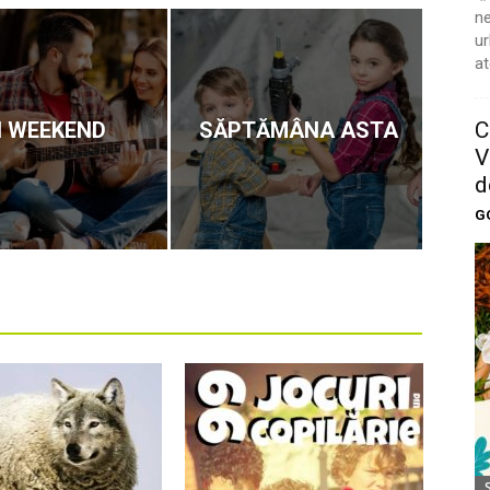
ne
ur
at
C
N WEEKEND
SĂPTĂMÂNA ASTA
V
d
G