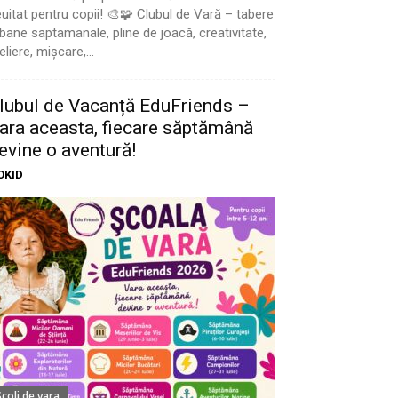
uitat pentru copii! 🎨🧩 Clubul de Vară – tabere
bane saptamanale, pline de joacă, creativitate,
eliere, mișcare,...
lubul de Vacanță EduFriends –
ara aceasta, fiecare săptămână
evine o aventură!
OKID
Scoli de vara