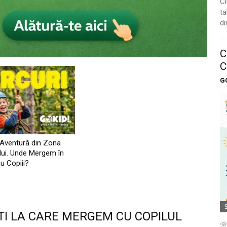
Cl
ta
di
C
C
G
 Aventură din Zona
lui. Unde Mergem în
u Copiii?
TI LA CARE MERGEM CU COPILUL
🌞