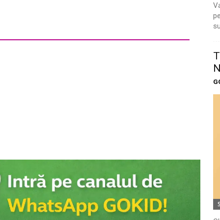
Va
pe
su
T
N
G