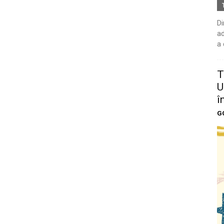
Di
ad
a 
T
U
î
G