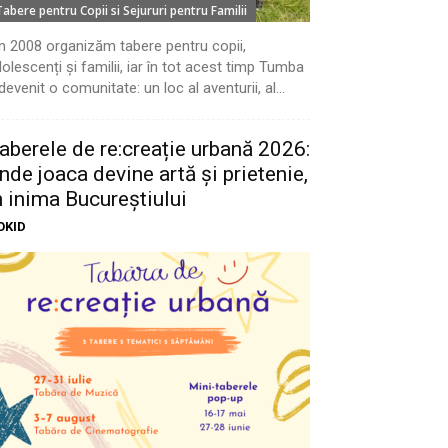
Tabere pentru Copii si Sejururi pentru Familii
n 2008 organizăm tabere pentru copii,
olescenți și familii, iar în tot acest timp Tumba
devenit o comunitate: un loc al aventurii, al...
aberele de re:creație urbană 2026:
nde joaca devine artă și prietenie,
n inima Bucureștiului
OKID