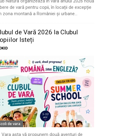
ub Natura organizează în vara anului 2026 nouă
bere de vară pentru copii, în locații de excepție
n zona montană a României și urbane...
lubul de Vară 2026 la Clubul
opiilor Isteți
OKID
Scoli de vara
 Vara asta vă propunem două aventuri de