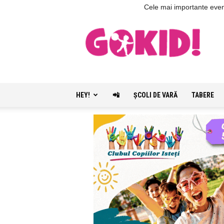
Cele mai importante evenim
HEY!
📲
ŞCOLI DE VARĂ
TABERE