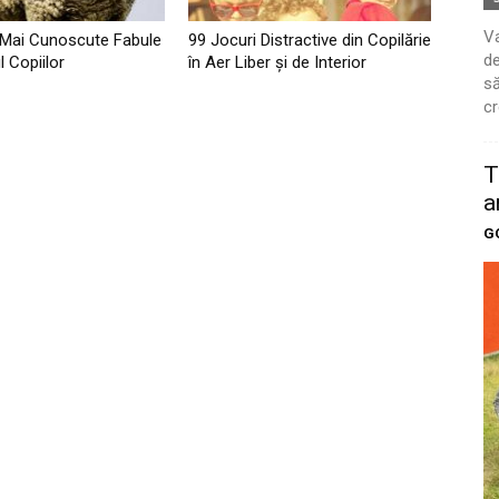
Va
 Mai Cunoscute Fabule
99 Jocuri Distractive din Copilărie
de
l Copiilor
în Aer Liber şi de Interior
să
cr
T
a
G