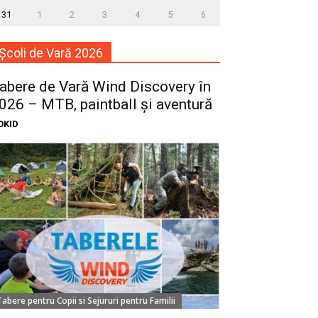
31
1
2
3
4
5
6
Școli de Vară 2026
abere de Vară Wind Discovery în
026 – MTB, paintball și aventură
OKID
Tabere pentru Copii si Sejururi pentru Familii