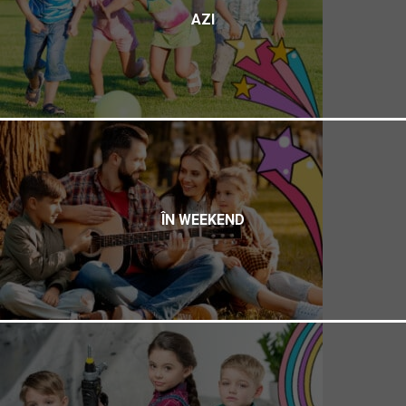
AZI
ÎN WEEKEND