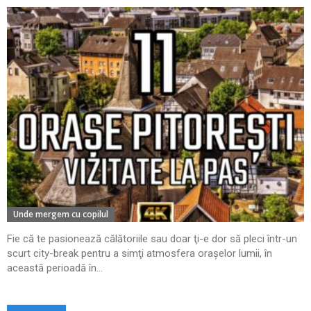
Unde mergem cu copilul
Fie că te pasionează călătoriile sau doar ţi-e dor să pleci într-un
scurt city-break pentru a simţi atmosfera oraşelor lumii, în
această perioadă în...