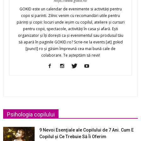
https://www.gokid.ro/
GOKID este un calendar de evenimente si activităţi pentru
copii si parinti. Zilnic venim cu recomandări utile pentru
părinţi şi copii: locuri unde ieşim cu copilul, ateliere şi cursuri
pentru copii, spectacole, activităţi în casa şi afară. Eşti
organizator şi îţi doreşti ca şi evenimentul sau produsul tău
să apară în paginile GOKID.ro? Scrie-ne la events [at] gokid
[punct] ro şi găsim împreună cea mai bună cale de
colaborare. Te aşteptăm să revii!
Psihologia copilului
9 Nevoi Esenţiale ale Copilului de 7 Ani. Cum E
Copilul şi Ce Trebuie Să Îi Oferim