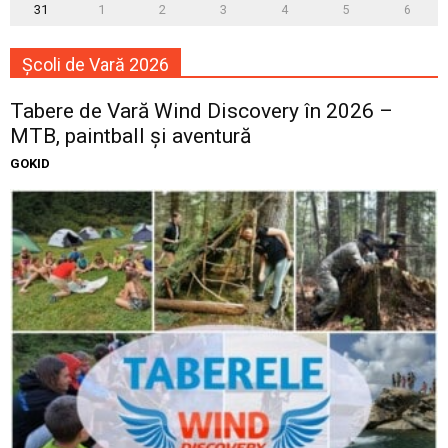
31
1
2
3
4
5
6
Școli de Vară 2026
Tabere de Vară Wind Discovery în 2026 –
MTB, paintball și aventură
GOKID