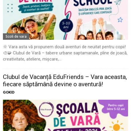
Scoli de vara
🌞 Vara asta vă propunem două aventuri de neuitat pentru copii!
🎨🧩 Clubul de Vară – tabere urbane saptamanale, pline de joacă,
creativitate, ateliere, mișcare,...
Clubul de Vacanță EduFriends – Vara aceasta,
fiecare săptămână devine o aventură!
GOKID