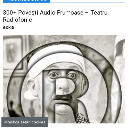
300+ Povești Audio Frumoase – Teatru
Radiofonic
GOKID
Povesti audio
Modifica setari cookies