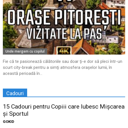
Unde mergem cu copilul
Fie că te pasionează călătoriile sau doar ţi-e dor să pleci într-un
scurt city-break pentru a simţi atmosfera oraşelor lumii, în
această perioadă în...
Cadouri
15 Cadouri pentru Copiii care Iubesc Mișcarea
și Sportul
GOKID