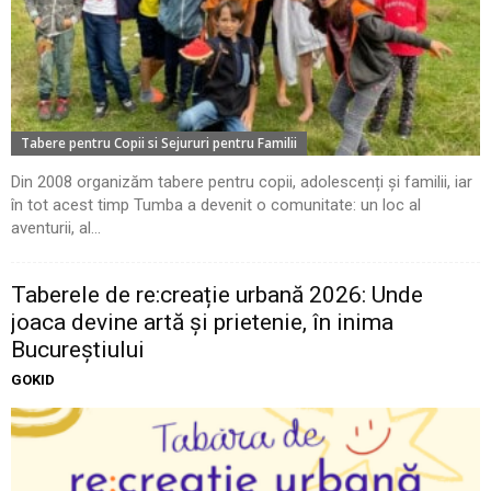
Tabere pentru Copii si Sejururi pentru Familii
Din 2008 organizăm tabere pentru copii, adolescenți și familii, iar
în tot acest timp Tumba a devenit o comunitate: un loc al
aventurii, al...
Taberele de re:creație urbană 2026: Unde
joaca devine artă și prietenie, în inima
Bucureștiului
GOKID