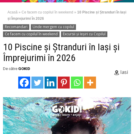
Acasă
»
Ce facem cu copilul în weekend
»
10 Piscine și Ștranduri în Iași
și Împrejurimi în 2026
Recomandari
Unde mergem cu copilul
Ce facem cu copilul în weekend
Excursii şi Ieşiri cu Copilul
10 Piscine și Ștranduri în Iași și
Împrejurimi în 2026
De către
GOKID
Iasi