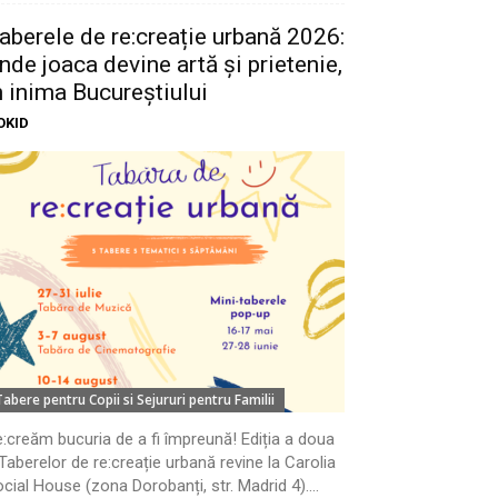
aberele de re:creație urbană 2026:
nde joaca devine artă și prietenie,
n inima Bucureștiului
OKID
Tabere pentru Copii si Sejururi pentru Familii
:creăm bucuria de a fi împreună! Ediția a doua
Taberelor de re:creație urbană revine la Carolia
cial House (zona Dorobanți, str. Madrid 4)....