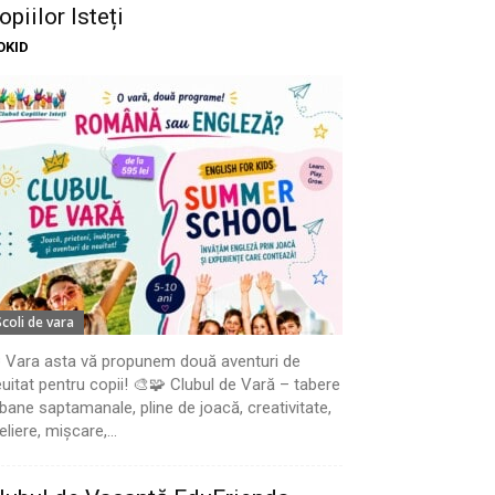
opiilor Isteți
OKID
Scoli de vara
 Vara asta vă propunem două aventuri de
uitat pentru copii! 🎨🧩 Clubul de Vară – tabere
bane saptamanale, pline de joacă, creativitate,
eliere, mișcare,...