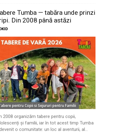
abere Tumba — tabăra unde prinzi
ripi. Din 2008 până astăzi
OKID
Tabere pentru Copii si Sejururi pentru Familii
n 2008 organizăm tabere pentru copii,
olescenți și familii, iar în tot acest timp Tumba
devenit o comunitate: un loc al aventurii, al...