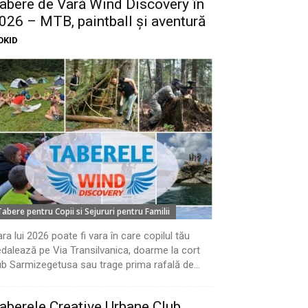
abere de Vară Wind Discovery în
026 – MTB, paintball și aventură
OKID
Tabere pentru Copii si Sejururi pentru Familii
ra lui 2026 poate fi vara în care copilul tău
dalează pe Via Transilvanica, doarme la cort
b Sarmizegetusa sau trage prima rafală de...
aberele Creative Urbane Club