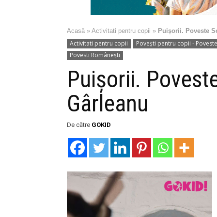
Acasă
»
Activitati pentru copii
»
Puișorii. Poveste S
Activitati pentru copii
Povești pentru copii - Poves
Povesti Românești
Puișorii. Povest
Gârleanu
De către
GOKID