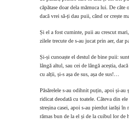
căpătase doar dela mămuca lui. De câte o
dacă vrei să-ți dau puii, când or crește m
Și el a fost cuminte, puii au crescut mari
zilele trecute de s-au jucat prin aer, dar 
Și-și cunoaște el destul de bine puii: sunt
lângă altul, sau cei de lângă aceștia, dacă
cu alții, și-s așa de sus, așa de sus!…
Păsărelele s-au odihnit puțin, apoi și-au ș
ridicat deodată cu toatele. Câteva din ele 
streșina casei, apoi s-au pierdut iarăși în
rămas bun de la el și de la cuibul lor de