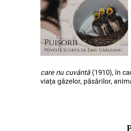
care nu cuvântă
(1910), în ca
viața gâzelor, păsărilor, anima
P