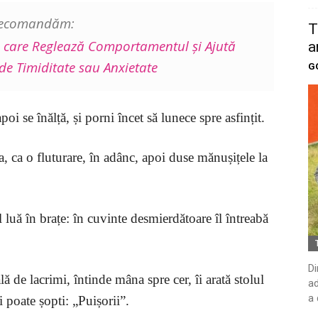
 recomandăm:
T
ti care Reglează Comportamentul și Ajută
a
de Timiditate sau Anxietate
G
oi se înălță, și porni încet să lunece spre asfințit.
a, ca o fluturare, în adânc, apoi duse mănușițele la
 luă în brațe: în cuvinte desmierdătoare îl întreabă
Di
ă de lacrimi, întinde mâna spre cer, îi arată stolul
ad
a 
i poate șopti: „Puișorii”.