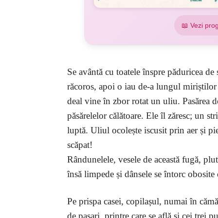
📖 Vezi pro
Se avântă cu toatele înspre păduricea de 
răcoros, apoi o iau de-a lungul miriștilor 
deal vine în zbor rotat un uliu. Pasărea 
păsărelelor călătoare. Ele îl zăresc; un str
luptă. Uliul ocolește iscusit prin aer și 
scăpat!
Rândunelele, vesele de această fugă, plu
însă limpede și dânsele se întorc obosite
Pe prispa casei, copilașul, numai în cămă
de pasari, printre care se află și cei trei 