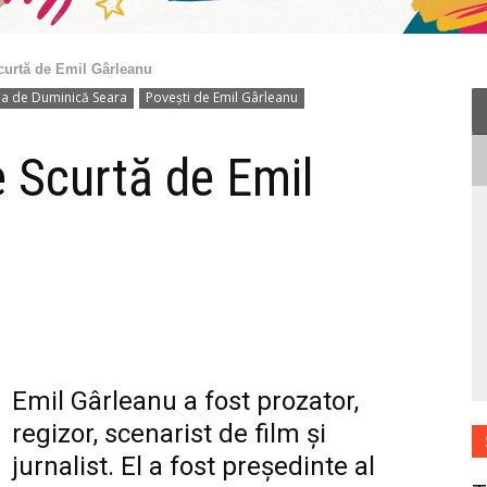
curtă de Emil Gârleanu
tea de Duminică Seara
Povești de Emil Gârleanu
e Scurtă de Emil
Emil Gârleanu a fost prozator,
regizor, scenarist de film și
jurnalist. El a fost președinte al