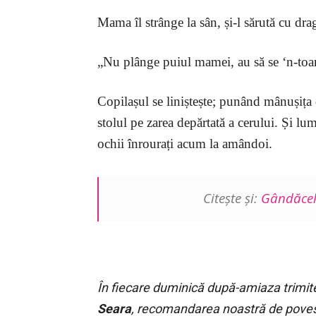
Mama îl strânge la sân, și-l sărută cu dra
„Nu plânge puiul mamei, au să se ‘n-toa
Copilașul se liniștește; punând mânușiț
stolul pe zarea depărtată a cerului. Și lu
ochii înrourați acum la amândoi.
Citește și:
Gândăcel
În fiecare duminică după-amiaza trimit
Seara
, recomandarea noastră de poves