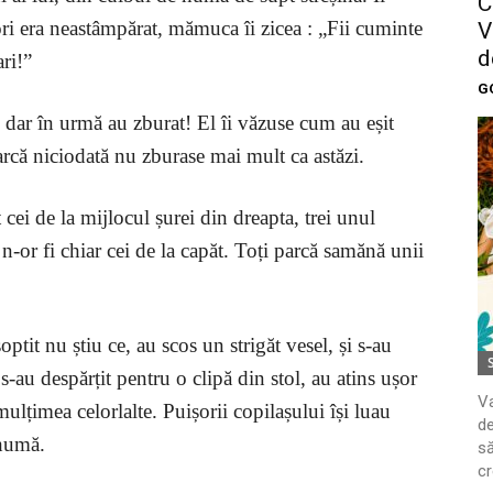
C
ri era neastâmpărat, mămuca îi zicea : „Fii cuminte
V
d
ari!”
G
, dar în urmă au zburat! El îi văzuse cum au eșit
parcă niciodată nu zburase mai mult ca astăzi.
 cei de la mijlocul șurei din dreapta, trei unul
 n-or fi chiar cei de la capăt. Toți parcă samănă unii
optit nu știu ce, au scos un strigăt vesel, și s-au
s-au despărțit pentru o clipă din stol, au atins ușor
Va
 mulțimea celorlalte. Puișorii copilașului își luau
de
 humă.
să
cr