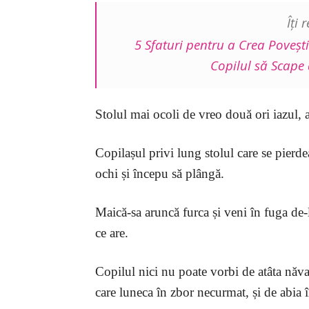
Îți
5 Sfaturi pentru a Crea Poveș
Copilul să Scape 
Stolul mai ocoli de vreo două ori iazul, ap
Copilașul privi lung stolul care se pierde
ochi și începu să plângă.
Maică-sa aruncă furca și veni în fuga de-l
ce are.
Copilul nici nu poate vorbi de atâta năval
care luneca în zbor necurmat, și de abia î