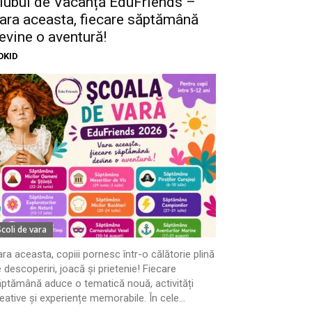
lubul de Vacanță EduFriends –
ara aceasta, fiecare săptămână
evine o aventură!
OKID
Scoli de vara
ra aceasta, copiii pornesc într-o călătorie plină
 descoperiri, joacă și prietenie! Fiecare
ptămână aduce o tematică nouă, activități
eative și experiențe memorabile. În cele...