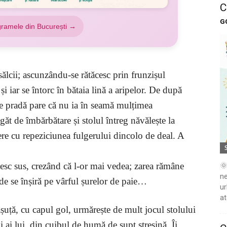
C
G
gramele din București →
sălcii; ascunzându-se rătăcesc prin frunzișul
și iar se întorc în bătaia lină a aripelor. De după
de pradă pare că nu ia în seamă mulțimea
igăt de îmbărbătare și stolul întreg năvălește la
piere cu repeziciunea fulgerului dincolo de deal. A
tesc sus, crezând că l-or mai vedea; zarea rămâne
🌞
ne
 de se înșiră pe vârful șurelor de paie…
ur
at
șuță, cu capul gol, urmărește de mult jocul stolului
pui ai lui, din cuibul de humă de supt streșină. Îi