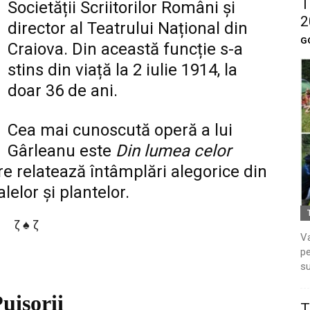
T
Societății Scriitorilor Români și
2
director al Teatrului Național din
G
Craiova. Din această funcție s-a
stins din viață la 2 iulie 1914, la
doar 36 de ani.
Cea mai cunoscută operă a lui
Gârleanu este
Din lumea celor
re relatează întâmplări alegorice din
lelor și plantelor.
ζ ♠ ζ
Va
pe
–
su
uișorii
T