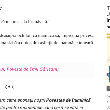
T
g:
U
î
rcă înapoi… la Primăvară.”
G
a deasupra ochilor, ca mămucă-sa, împreună privesc
mina slabă a duiosului asfințit de toamnă le înneacă
ul. Poveste de Emil Gârleanu
ζ ♠ ζ
Re
em către abonaţii noştri
Povestea de Duminică
a 
te pentru momentele când cei mici intră în
So