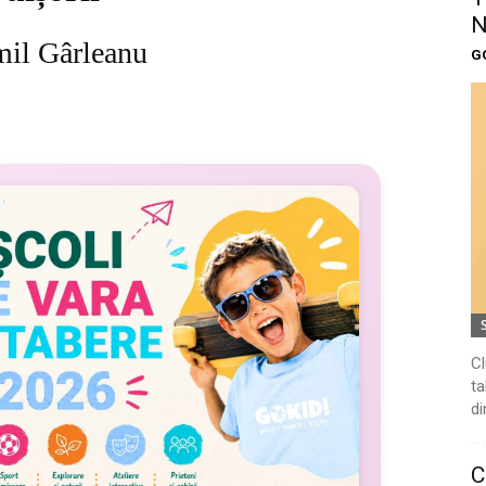
N
mil Gârleanu
G
–
Cl
ta
di
C