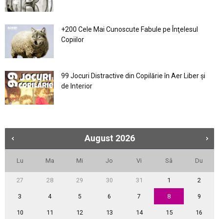
+200 Cele Mai Cunoscute Fabule pe Înţelesul
Copiilor
99 Jocuri Distractive din Copilărie în Aer Liber şi
de Interior
August
2026
Lu
Ma
Mi
Jo
Vi
Sâ
Du
27
28
29
30
31
1
2
3
4
5
6
7
8
9
10
11
12
13
14
15
16