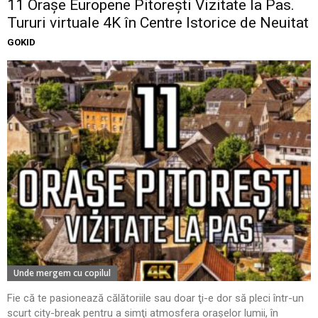
11 Oraşe Europene Pitoreşti Vizitate la Pas.
Tururi virtuale 4K în Centre Istorice de Neuitat
GOKID
Unde mergem cu copilul
Fie că te pasionează călătoriile sau doar ţi-e dor să pleci într-un
scurt city-break pentru a simţi atmosfera oraşelor lumii, în