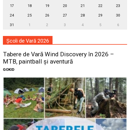
17
18
19
20
21
22
23
24
25
26
27
28
29
30
31
1
2
3
4
5
6
Școli de Vară 2026
Tabere de Vară Wind Discovery în 2026 –
MTB, paintball și aventură
GOKID