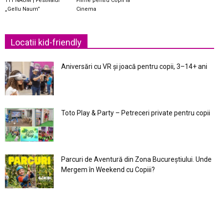
111 NAUM | Festivalul
Filme pentru Copii la
„Gellu Naum”
Cinema
Locatii kid-friendly
Aniversări cu VR și joacă pentru copii, 3–14+ ani
Toto Play & Party – Petreceri private pentru copii
Parcuri de Aventură din Zona Bucureştiului. Unde
Mergem în Weekend cu Copiii?