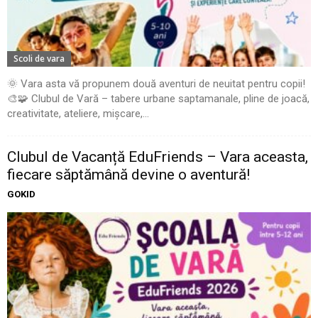
Scoli de vara
🌞 Vara asta vă propunem două aventuri de neuitat pentru copii!
🎨🧩 Clubul de Vară – tabere urbane saptamanale, pline de joacă,
creativitate, ateliere, mișcare,...
Clubul de Vacanță EduFriends – Vara aceasta,
fiecare săptămână devine o aventură!
GOKID