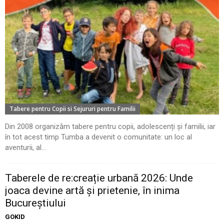
Tabere pentru Copii si Sejururi pentru Familii
Din 2008 organizăm tabere pentru copii, adolescenți și familii, iar
în tot acest timp Tumba a devenit o comunitate: un loc al
aventurii, al...
Taberele de re:creație urbană 2026: Unde
joaca devine artă și prietenie, în inima
Bucureștiului
GOKID