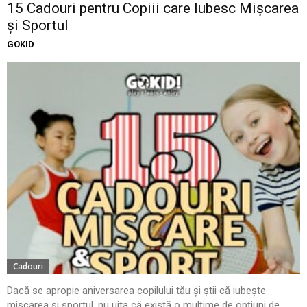
15 Cadouri pentru Copiii care Iubesc Mișcarea
și Sportul
GOKID
Cadouri
Dacă se apropie aniversarea copilului tău și știi că iubește
mișcarea și sportul, nu uita că există o mulțime de opțiuni de