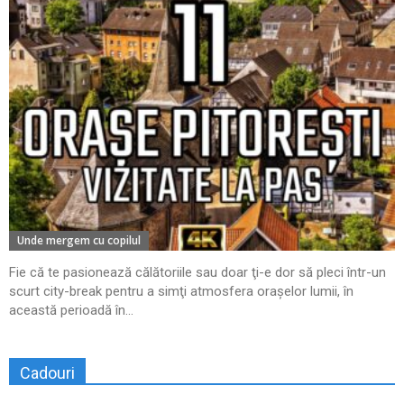
Unde mergem cu copilul
Fie că te pasionează călătoriile sau doar ţi-e dor să pleci într-un
scurt city-break pentru a simţi atmosfera oraşelor lumii, în
această perioadă în...
Cadouri