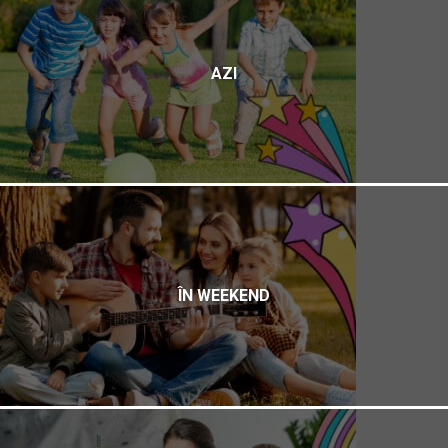
AZI
ÎN WEEKEND