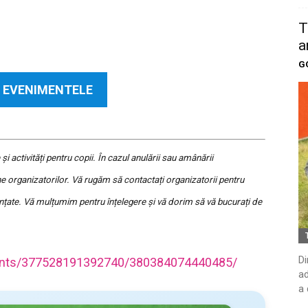
T
a
G
 EVENIMENTELE
activități pentru copii. În cazul anulării sau amânării
 organizatorilor. Vă rugăm să contactați organizatorii pentru
nțate. Vă mulțumim pentru înțelegere și vă dorim să vă bucurați de
Di
ents/377528191392740/380384074440485/
ad
a 