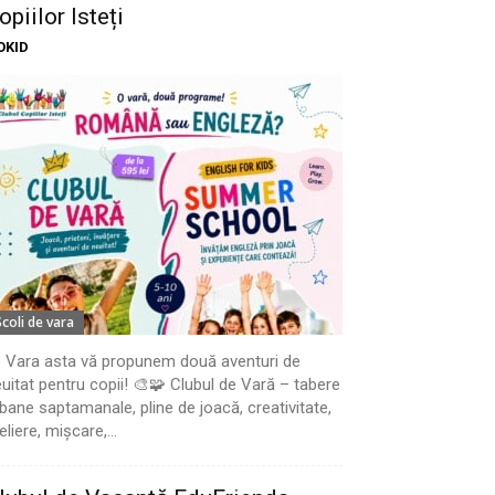
opiilor Isteți
OKID
Scoli de vara
 Vara asta vă propunem două aventuri de
uitat pentru copii! 🎨🧩 Clubul de Vară – tabere
bane saptamanale, pline de joacă, creativitate,
eliere, mișcare,...