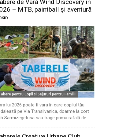
abere de Vară Wind Discovery în
026 – MTB, paintball și aventură
OKID
Tabere pentru Copii si Sejururi pentru Familii
ra lui 2026 poate fi vara în care copilul tău
dalează pe Via Transilvanica, doarme la cort
b Sarmizegetusa sau trage prima rafală de...
aberele Creative Urbane Club