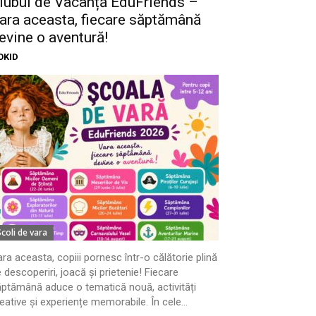
lubul de Vacanță EduFriends –
ara aceasta, fiecare săptămână
evine o aventură!
OKID
Scoli de vara
ra aceasta, copiii pornesc într-o călătorie plină
 descoperiri, joacă și prietenie! Fiecare
ptămână aduce o tematică nouă, activități
eative și experiențe memorabile. În cele...