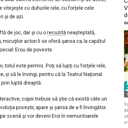
C
V
e vitejeşte cu duhurile rele, cu forţele cele
d
i şi de azi.
G
ă de joc, dar şi cu o
recuzită
neaşteptată,
micuţilor actori li se oferă şansa ca, la capătul
pecial: Erou de poveste.
i, totul este permis. Poţi să lupţi cu forţele rele,
 şi să le învingi, pentru că la Teatrul Naţional
prin luptă dreaptă.
ractive, copiii trebuie să ştie că există câte un
Va
voluţia poveştii, apare şi şansa de a fi învingător.
de
ca pe scenă şi vor deveni Eroi în nemuritoarele
să
cr