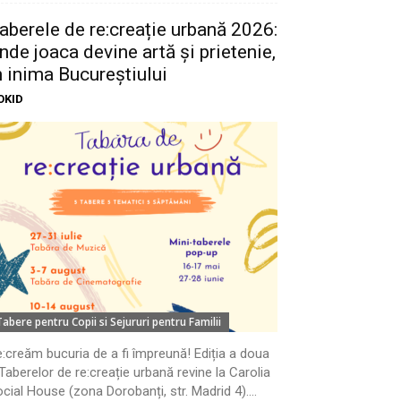
aberele de re:creație urbană 2026:
nde joaca devine artă și prietenie,
n inima Bucureștiului
OKID
Tabere pentru Copii si Sejururi pentru Familii
:creăm bucuria de a fi împreună! Ediția a doua
Taberelor de re:creație urbană revine la Carolia
cial House (zona Dorobanți, str. Madrid 4)....