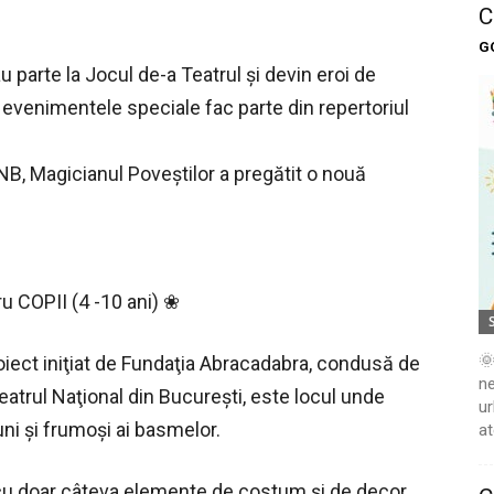
C
G
au parte la Jocul de-a Teatrul și devin eroi de
i evenimentele speciale fac parte din repertoriul
NB, Magicianul Poveştilor a pregătit o nouă
u COPII (4 -10 ani) ❀
🌞
iect iniţiat de Fundaţia Abracadabra, condusă de
ne
Teatrul Naţional din Bucureşti, este locul unde
ur
uni şi frumoşi ai basmelor.
at
 cu doar câteva elemente de costum şi de decor,