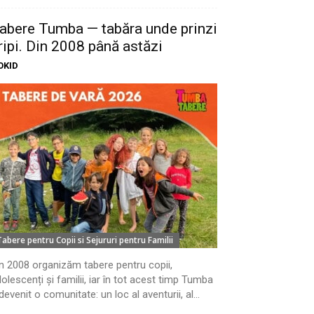
abere Tumba — tabăra unde prinzi
ripi. Din 2008 până astăzi
OKID
Tabere pentru Copii si Sejururi pentru Familii
n 2008 organizăm tabere pentru copii,
olescenți și familii, iar în tot acest timp Tumba
devenit o comunitate: un loc al aventurii, al...