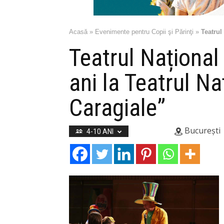
Acasă
»
Evenimente pentru Copii şi Părinţi
»
Teatrul
Teatrul Național
ani la Teatrul Naţ
Caragiale”
București
4-10 ANI