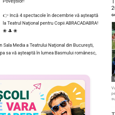
Poveștilor!
T
2
👉 Incă 4 spectacole în decembrie vă așteaptă
G
la Teatrul Naţional pentru Copii ABRACADABRA!
❀ 🎩 ❀
n Sala Media a Teatrului Naţional din Bucureşti,
ipa sa vă aşteaptă în lumea Basmului românesc,
Va
pe
su
T