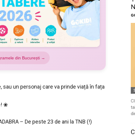
N
G
gramele din București →
, sau un personaj care va prinde viață în fața
Cl
e! ❀
ta
di
ADABRA – De peste 23 de ani la TNB (!)
C