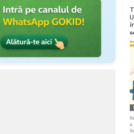
T
U
î
G
Re
a 
So