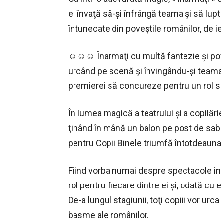
ei învaţă să-şi înfrângă teama şi să lupt
întunecate din poveştile românilor, de ier
☺☺☺ Înarmaţi cu multă fantezie şi poft
urcând pe scenă şi învingându-şi teama, 
premierei să concureze pentru un rol s
În lumea magică a teatrului şi a copilărie
ţinând în mână un balon pe post de sabie,
pentru Copii Binele triumfă întotdeauna 
Fiind vorba numai despre spectacole inte
rol pentru fiecare dintre ei şi, odată cu e
De-a lungul stagiunii, toţi copiii vor ur
basme ale românilor.