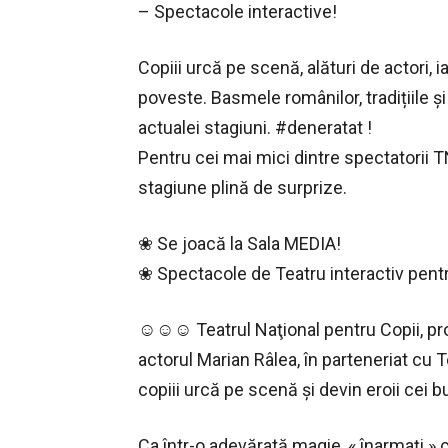
– Spectacole interactive!
Copiii urcă pe scenă, alături de actori, i
poveste. Basmele românilor, tradițiile ș
actualei stagiuni. #deneratat !
Pentru cei mai mici dintre spectatorii T
stagiune plină de surprize.
❀ Se joacă la Sala MEDIA!
❀ Spectacole de Teatru interactiv pentr
☺☺☺ Teatrul Naţional pentru Copii, pro
actorul Marian Râlea, în parteneriat cu 
copiii urcă pe scenă şi devin eroii cei b
Ca într-o adevărată magie, « înarmaţi »