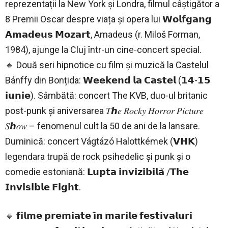
reprezentații la New York și Londra, filmul câștigător a
8 Premii Oscar despre viața și opera lui 𝗪𝗼𝗹𝗳𝗴𝗮𝗻𝗴
𝗔𝗺𝗮𝗱𝗲𝘂𝘀 𝗠𝗼𝘇𝗮𝗿𝘁, Amadeus (r. Miloš Forman,
1984), ajunge la Cluj într-un cine-concert special.
🔸 Două seri hipnotice cu film și muzică la Castelul
Bánffy din Bonțida: 𝗪𝗲𝗲𝗸𝗲𝗻𝗱 𝗹𝗮 𝗖𝗮𝘀𝘁𝗲𝗹 (𝟭𝟰-𝟭𝟱
𝗶𝘂𝗻𝗶𝗲). Sâmbătă: concert The KVB, duo-ul britanic
post-punk și aniversarea 𝑇ℎ𝑒 𝑅𝑜𝑐𝑘𝑦 𝐻𝑜𝑟𝑟𝑜𝑟 𝑃𝑖𝑐𝑡𝑢𝑟𝑒
𝑆ℎ𝑜𝑤 – fenomenul cult la 50 de ani de la lansare.
Duminică: concert Vágtázó Halottkémek (𝗩𝗛𝗞)
legendara trupă de rock psihedelic și punk și o
comedie estoniană: 𝗟𝘂𝗽𝘁𝗮 𝗶𝗻𝘃𝗶𝘇𝗶𝗯𝗶𝗹𝗮̆ /𝗧𝗵𝗲
𝗜𝗻𝘃𝗶𝘀𝗶𝗯𝗹𝗲 𝗙𝗶𝗴𝗵𝘁.
🔸 𝗳𝗶𝗹𝗺𝗲 𝗽𝗿𝗲𝗺𝗶𝗮𝘁𝗲 𝗶̂𝗻 𝗺𝗮𝗿𝗶𝗹𝗲 𝗳𝗲𝘀𝘁𝗶𝘃𝗮𝗹𝘂𝗿𝗶