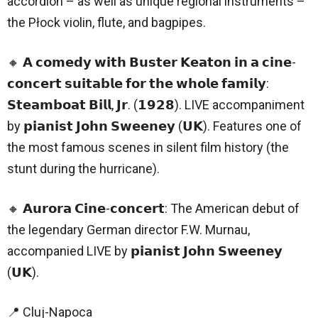
accordion – as well as unique regional instruments –
the Płock violin, flute, and bagpipes.
🔸 𝗔 𝗰𝗼𝗺𝗲𝗱𝘆 𝘄𝗶𝘁𝗵 𝗕𝘂𝘀𝘁𝗲𝗿 𝗞𝗲𝗮𝘁𝗼𝗻 𝗶𝗻 𝗮 𝗰𝗶𝗻𝗲-
𝗰𝗼𝗻𝗰𝗲𝗿𝘁 𝘀𝘂𝗶𝘁𝗮𝗯𝗹𝗲 𝗳𝗼𝗿 𝘁𝗵𝗲 𝘄𝗵𝗼𝗹𝗲 𝗳𝗮𝗺𝗶𝗹𝘆:
𝗦𝘁𝗲𝗮𝗺𝗯𝗼𝗮𝘁 𝗕𝗶𝗹𝗹, 𝗝𝗿. (𝟭𝟵𝟮𝟴). LIVE accompaniment
by 𝗽𝗶𝗮𝗻𝗶𝘀𝘁 𝗝𝗼𝗵𝗻 𝗦𝘄𝗲𝗲𝗻𝗲𝘆 (𝗨𝗞). Features one of
the most famous scenes in silent film history (the
stunt during the hurricane).
🔸 𝗔𝘂𝗿𝗼𝗿𝗮 𝗖𝗶𝗻𝗲-𝗰𝗼𝗻𝗰𝗲𝗿𝘁: The American debut of
the legendary German director F.W. Murnau,
accompanied LIVE by 𝗽𝗶𝗮𝗻𝗶𝘀𝘁 𝗝𝗼𝗵𝗻 𝗦𝘄𝗲𝗲𝗻𝗲𝘆
(𝗨𝗞).
📍 Cluj-Napoca