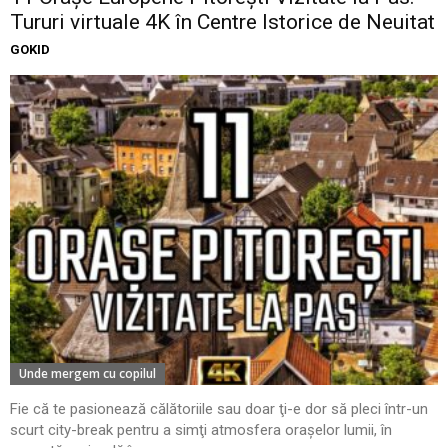
Tururi virtuale 4K în Centre Istorice de Neuitat
GOKID
Unde mergem cu copilul
Fie că te pasionează călătoriile sau doar ţi-e dor să pleci într-un
scurt city-break pentru a simţi atmosfera oraşelor lumii, în