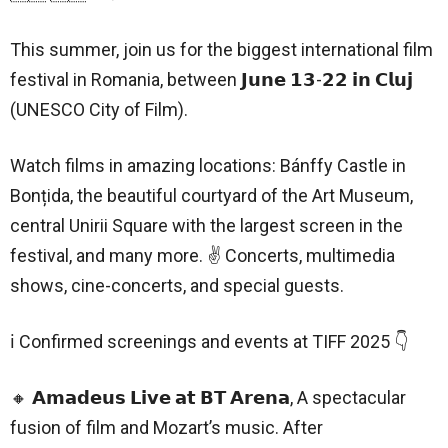
This summer, join us for the biggest international film
festival in Romania, between 𝗝𝘂𝗻𝗲 𝟭𝟯-𝟮𝟮 𝗶𝗻 𝗖𝗹𝘂𝗷
(UNESCO City of Film).
Watch films in amazing locations: Bánffy Castle in
Bonțida, the beautiful courtyard of the Art Museum,
central Unirii Square with the largest screen in the
festival, and many more. ✌ Concerts, multimedia
shows, cine-concerts, and special guests.
ℹ️ Confirmed screenings and events at TIFF 2025 👇
🔸 𝗔𝗺𝗮𝗱𝗲𝘂𝘀 𝗟𝗶𝘃𝗲 𝗮𝘁 𝗕𝗧 𝗔𝗿𝗲𝗻𝗮, A spectacular
fusion of film and Mozart’s music. After