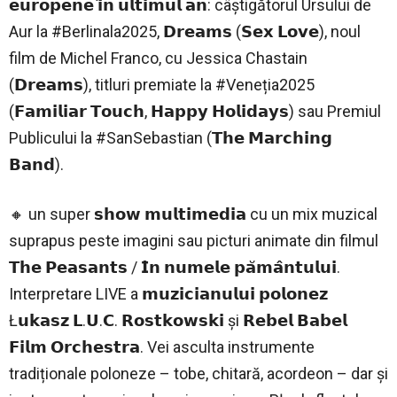
𝗲𝘂𝗿𝗼𝗽𝗲𝗻𝗲 𝗶̂𝗻 𝘂𝗹𝘁𝗶𝗺𝘂𝗹 𝗮𝗻: câștigătorul Ursului de
Aur la #Berlinala2025, 𝗗𝗿𝗲𝗮𝗺𝘀 (𝗦𝗲𝘅 𝗟𝗼𝘃𝗲), noul
film de Michel Franco, cu Jessica Chastain
(𝗗𝗿𝗲𝗮𝗺𝘀), titluri premiate la #Veneția2025
(𝗙𝗮𝗺𝗶𝗹𝗶𝗮𝗿 𝗧𝗼𝘂𝗰𝗵, 𝗛𝗮𝗽𝗽𝘆 𝗛𝗼𝗹𝗶𝗱𝗮𝘆𝘀) sau Premiul
Publicului la #SanSebastian (𝗧𝗵𝗲 𝗠𝗮𝗿𝗰𝗵𝗶𝗻𝗴
𝗕𝗮𝗻𝗱).
🔸 un super 𝘀𝗵𝗼𝘄 𝗺𝘂𝗹𝘁𝗶𝗺𝗲𝗱𝗶𝗮 cu un mix muzical
suprapus peste imagini sau picturi animate din filmul
𝗧𝗵𝗲 𝗣𝗲𝗮𝘀𝗮𝗻𝘁𝘀 / 𝗜̂𝗻 𝗻𝘂𝗺𝗲𝗹𝗲 𝗽𝗮̆𝗺𝗮̂𝗻𝘁𝘂𝗹𝘂𝗶.
Interpretare LIVE a 𝗺𝘂𝘇𝗶𝗰𝗶𝗮𝗻𝘂𝗹𝘂𝗶 𝗽𝗼𝗹𝗼𝗻𝗲𝘇
Ł𝘂𝗸𝗮𝘀𝘇 𝗟.𝗨.𝗖. 𝗥𝗼𝘀𝘁𝗸𝗼𝘄𝘀𝗸𝗶 și 𝗥𝗲𝗯𝗲𝗹 𝗕𝗮𝗯𝗲𝗹
𝗙𝗶𝗹𝗺 𝗢𝗿𝗰𝗵𝗲𝘀𝘁𝗿𝗮. Vei asculta instrumente
tradiționale poloneze – tobe, chitară, acordeon – dar și