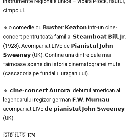
instrumente regionale unice – vioara Płock, flautul,
cimpoiul.
🔸o comedie cu 𝗕𝘂𝘀𝘁𝗲𝗿 𝗞𝗲𝗮𝘁𝗼𝗻 într-un cine-
concert pentru toată familia: 𝗦𝘁𝗲𝗮𝗺𝗯𝗼𝗮𝘁 𝗕𝗶𝗹𝗹, 𝗝𝗿.
(1928). Acompaniat LIVE de 𝗣𝗶𝗮𝗻𝗶𝘀𝘁𝘂𝗹 𝗝𝗼𝗵𝗻
𝗦𝘄𝗲𝗲𝗻𝗲𝘆 (UK). Conține una dintre cele mai
faimoase scene din istoria cinematografiei mute
(cascadoria pe fundalul uraganului).
🔸 𝗰𝗶𝗻𝗲-𝗰𝗼𝗻𝗰𝗲𝗿𝘁 𝗔𝘂𝗿𝗼𝗿𝗮: debutul american al
legendarului regizor german 𝗙.𝗪. 𝗠𝘂𝗿𝗻𝗮𝘂
acompaniat LIVE 𝗱𝗲 𝗽𝗶𝗮𝗻𝗶𝘀𝘁𝘂𝗹 𝗝𝗼𝗵𝗻 𝗦𝘄𝗲𝗲𝗻𝗲𝘆
(UK).
🇬🇧 🇺🇸 𝐄𝐍