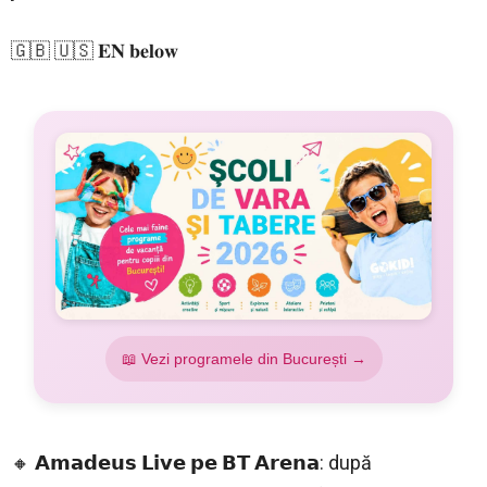
🇬🇧 🇺🇸 𝐄𝐍 𝐛𝐞𝐥𝐨𝐰
📖 Vezi programele din București →
🔸 𝗔𝗺𝗮𝗱𝗲𝘂𝘀 𝗟𝗶𝘃𝗲 𝗽𝗲 𝗕𝗧 𝗔𝗿𝗲𝗻𝗮: după