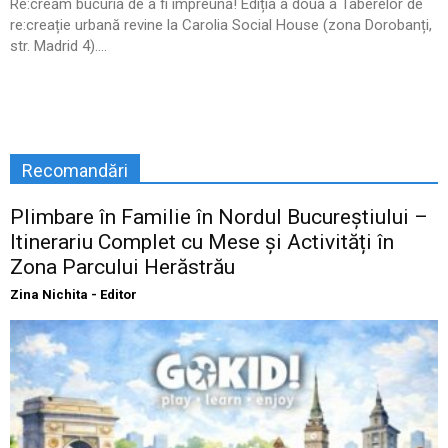
Re:creăm bucuria de a fi împreună! Ediția a doua a Taberelor de
re:creație urbană revine la Carolia Social House (zona Dorobanți,
str. Madrid 4)....
Recomandări
Plimbare în Familie în Nordul Bucureștiului –
Itinerariu Complet cu Mese și Activități în
Zona Parcului Herăstrău
Zina Nichita - Editor