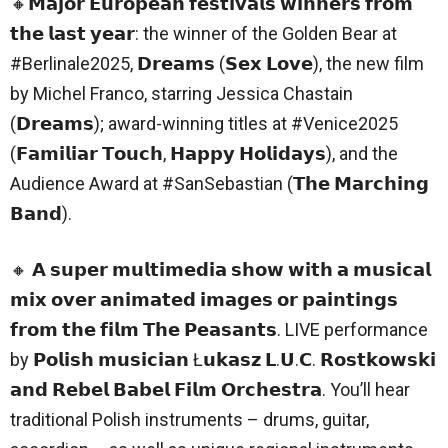
🔸𝗠𝗮𝗷𝗼𝗿 𝗘𝘂𝗿𝗼𝗽𝗲𝗮𝗻 𝗳𝗲𝘀𝘁𝗶𝘃𝗮𝗹𝘀 𝘄𝗶𝗻𝗻𝗲𝗿𝘀 𝗳𝗿𝗼𝗺
𝘁𝗵𝗲 𝗹𝗮𝘀𝘁 𝘆𝗲𝗮𝗿: the winner of the Golden Bear at
#Berlinale2025, 𝗗𝗿𝗲𝗮𝗺𝘀 (𝗦𝗲𝘅 𝗟𝗼𝘃𝗲), the new film
by Michel Franco, starring Jessica Chastain
(𝗗𝗿𝗲𝗮𝗺𝘀); award-winning titles at #Venice2025
(𝗙𝗮𝗺𝗶𝗹𝗶𝗮𝗿 𝗧𝗼𝘂𝗰𝗵, 𝗛𝗮𝗽𝗽𝘆 𝗛𝗼𝗹𝗶𝗱𝗮𝘆𝘀), and the
Audience Award at #SanSebastian (𝗧𝗵𝗲 𝗠𝗮𝗿𝗰𝗵𝗶𝗻𝗴
𝗕𝗮𝗻𝗱).
🔸 𝗔 𝘀𝘂𝗽𝗲𝗿 𝗺𝘂𝗹𝘁𝗶𝗺𝗲𝗱𝗶𝗮 𝘀𝗵𝗼𝘄 𝘄𝗶𝘁𝗵 𝗮 𝗺𝘂𝘀𝗶𝗰𝗮𝗹
𝗺𝗶𝘅 𝗼𝘃𝗲𝗿 𝗮𝗻𝗶𝗺𝗮𝘁𝗲𝗱 𝗶𝗺𝗮𝗴𝗲𝘀 𝗼𝗿 𝗽𝗮𝗶𝗻𝘁𝗶𝗻𝗴𝘀
𝗳𝗿𝗼𝗺 𝘁𝗵𝗲 𝗳𝗶𝗹𝗺 𝗧𝗵𝗲 𝗣𝗲𝗮𝘀𝗮𝗻𝘁𝘀. LIVE performance
by 𝗣𝗼𝗹𝗶𝘀𝗵 𝗺𝘂𝘀𝗶𝗰𝗶𝗮𝗻 Ł𝘂𝗸𝗮𝘀𝘇 𝗟.𝗨.𝗖. 𝗥𝗼𝘀𝘁𝗸𝗼𝘄𝘀𝗸𝗶
𝗮𝗻𝗱 𝗥𝗲𝗯𝗲𝗹 𝗕𝗮𝗯𝗲𝗹 𝗙𝗶𝗹𝗺 𝗢𝗿𝗰𝗵𝗲𝘀𝘁𝗿𝗮. You’ll hear
traditional Polish instruments – drums, guitar,