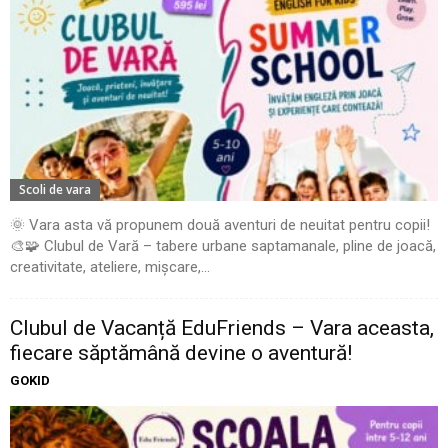
Scoli de vara
🌞 Vara asta vă propunem două aventuri de neuitat pentru copii!
🎨🧩 Clubul de Vară – tabere urbane saptamanale, pline de joacă,
creativitate, ateliere, mișcare,...
Clubul de Vacanță EduFriends – Vara aceasta,
fiecare săptămână devine o aventură!
GOKID