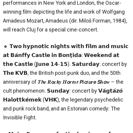
performances in New York and London, the Oscar-
winning film depicting the life and work of Wolfgang
Amadeus Mozart, Amadeus (dir. Miloš Forman, 1984),
will reach Cluj for a special cine-concert.
🔸 𝗧𝘄𝗼 𝗵𝘆𝗽𝗻𝗼𝘁𝗶𝗰 𝗻𝗶𝗴𝗵𝘁𝘀 𝘄𝗶𝘁𝗵 𝗳𝗶𝗹𝗺 𝗮𝗻𝗱 𝗺𝘂𝘀𝗶𝗰
𝗮𝘁 𝗕𝗮́𝗻𝗳𝗳𝘆 𝗖𝗮𝘀𝘁𝗹𝗲 𝗶𝗻 𝗕𝗼𝗻𝘁̦𝗶𝗱𝗮: 𝗪𝗲𝗲𝗸𝗲𝗻𝗱 𝗮𝘁
𝘁𝗵𝗲 𝗖𝗮𝘀𝘁𝗹𝗲 (𝗝𝘂𝗻𝗲 𝟭𝟰-𝟭𝟱). 𝗦𝗮𝘁𝘂𝗿𝗱𝗮𝘆: concert by
𝗧𝗵𝗲 𝗞𝗩𝗕, the British post-punk duo, and the 50th
anniversary of 𝑻𝙝𝒆 𝑹𝙤𝒄𝙠𝒚 𝑯𝙤𝒓𝙧𝒐𝙧 𝙋𝒊𝙘𝒕𝙪𝒓𝙚 𝙎𝒉𝙤𝒘 – the
cult phenomenon. 𝗦𝘂𝗻𝗱𝗮𝘆: concert by 𝗩𝗮́𝗴𝘁𝗮́𝘇𝗼́
𝗛𝗮𝗹𝗼𝘁𝘁𝗸𝗲́𝗺𝗲𝗸 (𝗩𝗛𝗞), the legendary psychedelic
and punk rock band, and an Estonian comedy: The
Invisible Fight.