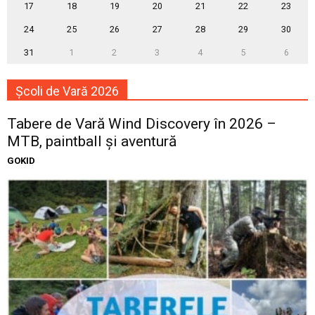
17
18
19
20
21
22
23
24
25
26
27
28
29
30
31
1
2
3
4
5
6
Școli de Vară 2026
Tabere de Vară Wind Discovery în 2026 –
MTB, paintball și aventură
GOKID