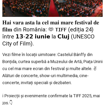
𝐇𝐚𝐢 𝐯𝐚𝐫𝐚 𝐚𝐬𝐭𝐚 𝐥𝐚 𝐜𝐞𝐥 𝐦𝐚𝐢 𝐦𝐚𝐫𝐞 𝐟𝐞𝐬𝐭𝐢𝐯𝐚𝐥 𝐝𝐞
𝐟𝐢𝐥𝐦 din România: 🫶 𝗧𝗜𝗙𝗙 (ediția 24)
între 𝟭𝟯-𝟮𝟮 𝗶𝘂𝗻𝗶𝗲 la 𝗖𝗹𝘂𝗷 (UNESCO
City of Film).
Vezi filme în locații uimitoare: Castelul Bánffy din
Bonțida, curtea superbă a Muzeului de Artă, Piața Unirii
cu cel mai mare ecran din festival și multe altele. ✌
Alături de concerte, show-uri multimedia, cine-
concerte, invitați speciali și dezbateri.
ℹ️ Proiecții și evenimente confirmate la TIFF 2025, mai
jos.👇