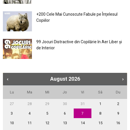
+200 Cele Mai Cunoscute Fabule pe Înţelesul
Copiilor
99 Jocuri Distractive din Copilărie în Aer Liber şi
de Interior
August
2026
Lu
Ma
Mi
Jo
Vi
Sâ
Du
27
28
29
30
31
1
2
3
4
5
6
7
8
9
10
11
12
13
14
15
16