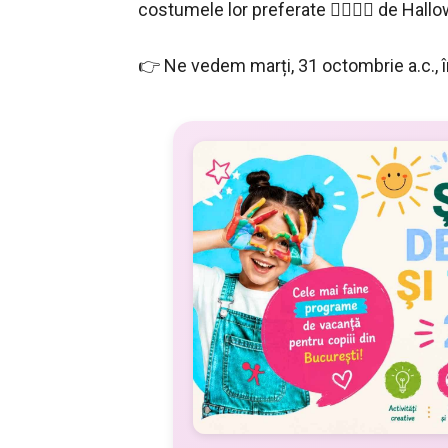
costumele lor preferate 🧟‍♂️🧟‍♀️ de Hall
👉 Ne vedem marți, 31 octombrie a.c., 