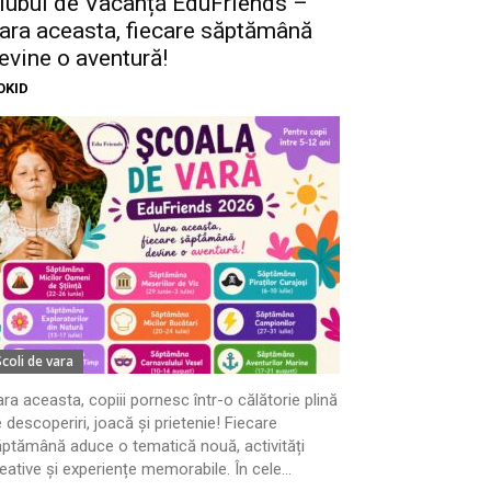
lubul de Vacanță EduFriends –
ara aceasta, fiecare săptămână
evine o aventură!
OKID
Scoli de vara
ra aceasta, copiii pornesc într-o călătorie plină
 descoperiri, joacă și prietenie! Fiecare
ptămână aduce o tematică nouă, activități
eative și experiențe memorabile. În cele...