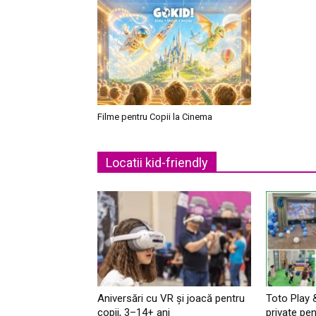
Filme pentru Copii la Cinema
Locatii kid-friendly
Aniversări cu VR și joacă pentru
Toto Play 
copii, 3–14+ ani
private pen