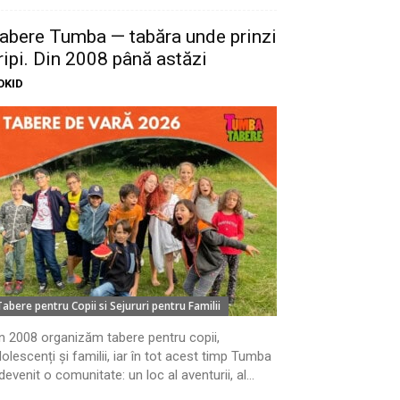
abere Tumba — tabăra unde prinzi
ripi. Din 2008 până astăzi
OKID
Tabere pentru Copii si Sejururi pentru Familii
n 2008 organizăm tabere pentru copii,
olescenți și familii, iar în tot acest timp Tumba
devenit o comunitate: un loc al aventurii, al...