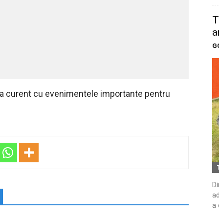
T
a
G
 la curent cu evenimentele importante pentru
Di
ad
a 