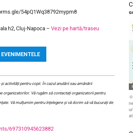
C
ps://forms.gle/54pQ1Wq38792mypm8
G
hala h2, Cluj-Napoca –
Vezi pe hartă/traseu
 EVENIMENTELE
activități pentru copii. În cazul anulării sau amânării
 organizatorilor. Vă rugăm să contactați organizatorii pentru
🌞
nțate. Vă mulțumim pentru înțelegere și vă dorim să vă bucurați de
ne
ur
at
ents/697310945623882