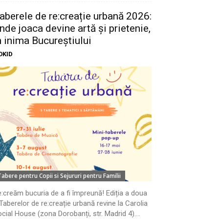
aberele de re:creație urbană 2026:
nde joaca devine artă și prietenie,
n inima Bucureștiului
OKID
Tabere pentru Copii si Sejururi pentru Familii
:creăm bucuria de a fi împreună! Ediția a doua
Taberelor de re:creație urbană revine la Carolia
cial House (zona Dorobanți, str. Madrid 4)....