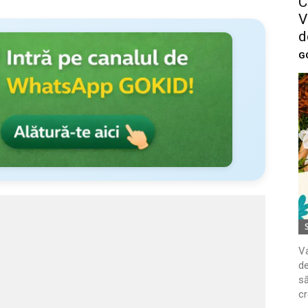
C
V
d
G
Va
de
să
cr