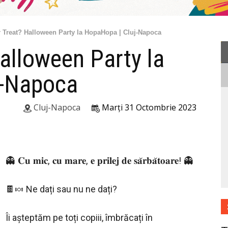
r Treat? Halloween Party la HopaHopa | Cluj-Napoca
Halloween Party la
j-Napoca
Cluj-Napoca
Marți 31 Octombrie 2023
👻 𝐂𝐮 𝐦𝐢𝐜, 𝐜𝐮 𝐦𝐚𝐫𝐞, 𝐞 𝐩𝐫𝐢𝐥𝐞𝐣 𝐝𝐞 𝐬𝐚̆𝐫𝐛𝐚̆𝐭𝐨𝐚𝐫𝐞! 👻
🍫🍬 Ne dați sau nu ne dați?
Îi așteptăm pe toți copiii, îmbrăcați în