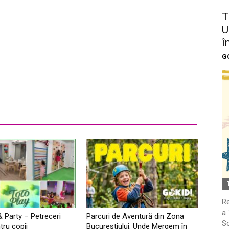
T
U
î
G
Re
a 
& Party – Petreceri
Parcuri de Aventură din Zona
So
tru copii
Bucureştiului. Unde Mergem în