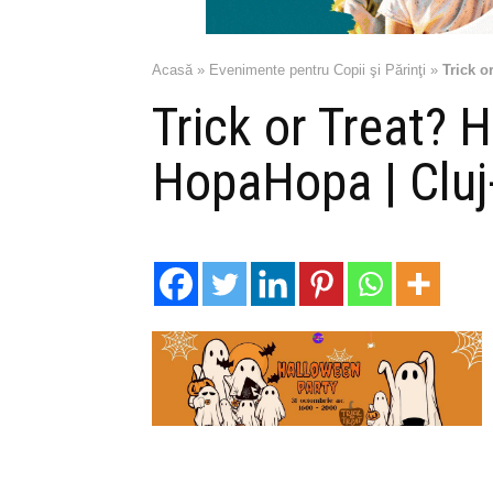
Acasă
»
Evenimente pentru Copii şi Părinţi
»
Trick o
Trick or Treat? 
HopaHopa | Clu