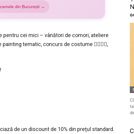
N
gramele din București →
G
pentru cei mici – vânători de comori, ateliere
e painting tematic, concurs de costume 🧟‍♂️🧟‍♀️,
!
Cl
ta
di
ciază de un discount de 10% din prețul standard.
C