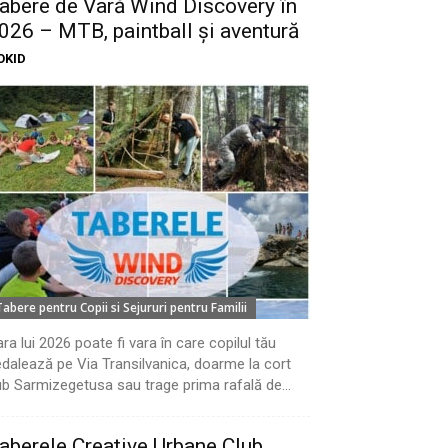
abere de Vară Wind Discovery în
026 – MTB, paintball și aventură
OKID
Tabere pentru Copii si Sejururi pentru Familii
ra lui 2026 poate fi vara în care copilul tău
dalează pe Via Transilvanica, doarme la cort
b Sarmizegetusa sau trage prima rafală de...
aberele Creative Urbane Club