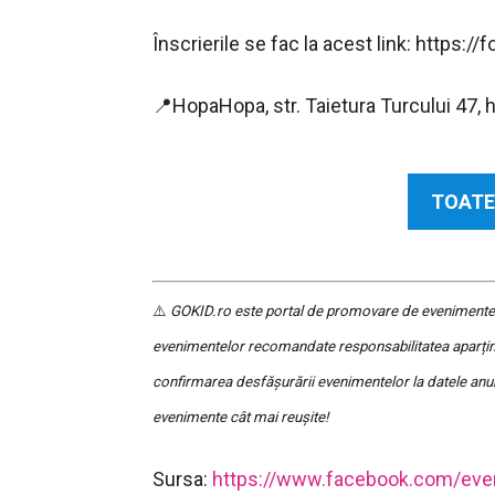
Înscrierile se fac la acest link: htt
📍HopaHopa, str. Taietura Turcului 47, 
TOATE
⚠️
GOKID.ro este portal de promovare de evenimente și 
evenimentelor recomandate responsabilitatea aparține
confirmarea desfășurării evenimentelor la datele anu
evenimente cât mai reușite!
Sursa:
https://www.facebook.com/ev