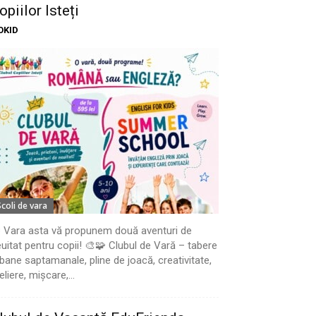
opiilor Isteți
OKID
Scoli de vara
 Vara asta vă propunem două aventuri de
uitat pentru copii! 🎨🧩 Clubul de Vară – tabere
bane saptamanale, pline de joacă, creativitate,
eliere, mișcare,...