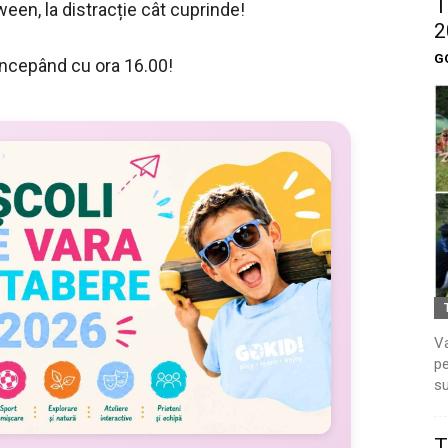
T
oween, la distracție cât cuprinde!
2
G
începând cu ora 16.00!
Va
pe
su
T