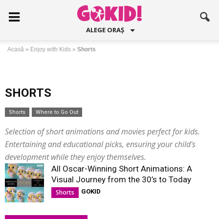
ALEGE ORAȘ
Acasă
»
Enjoy with Kids
»
Shorts
SHORTS
Shorts
Where to Go Out
Selection of short animations and movies perfect for kids.
Entertaining and educational picks, ensuring your child's
development while they enjoy themselves.
All Oscar-Winning Short Animations: A
Visual Journey from the 30’s to Today
GOKID
Shorts