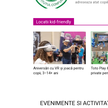
adreseaza atat copiilo
Locatii kid-friendly
Aniversări cu VR și joacă pentru
Toto Play 
copii, 3–14+ ani
private pen
EVENIMENTE SI ACTIVITA