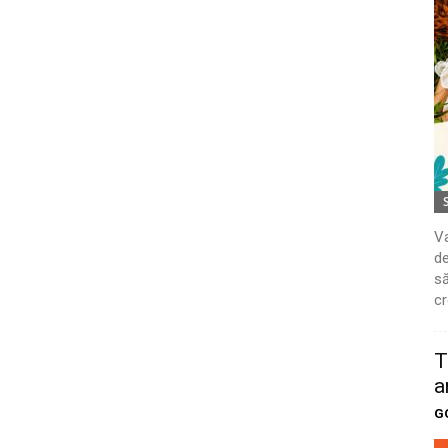
Va
de
să
cr
T
a
G