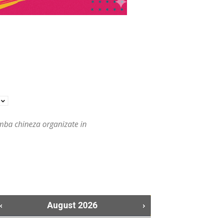
E
limba chineza organizate in
August
2026