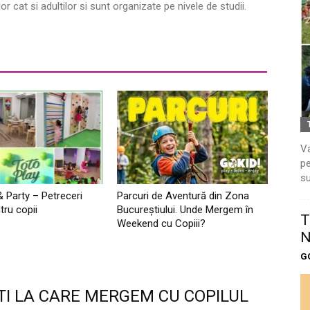
r cat si adultilor si sunt organizate pe nivele de studii.
Va
pe
su
& Party – Petreceri
Parcuri de Aventură din Zona
tru copii
Bucureştiului. Unde Mergem în
T
Weekend cu Copiii?
N
G
TI LA CARE MERGEM CU COPILUL