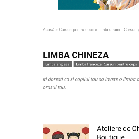
Acasă
»
Cursuri pentru copii
»
Limbi straine. Cursuri 
LIMBA CHINEZA
Limba engleza
Limba franceza. Cursuri pentru copii
Iti doresti ca si copilul tau sa invete o lim
orasul tau.
Ateliere de C
Boutique