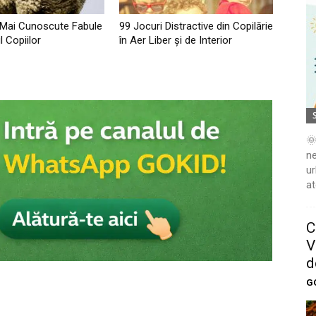
 Mai Cunoscute Fabule
99 Jocuri Distractive din Copilărie
l Copiilor
în Aer Liber şi de Interior
🌞
ne
ur
at
C
V
d
G