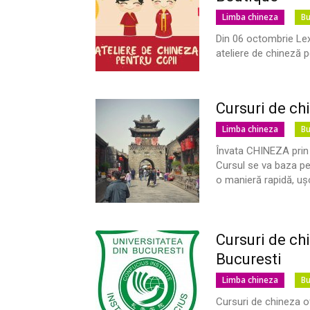
Limba chineza
Bu
Din 06 octombrie Le
ateliere de chineză pe
Cursuri de ch
Limba chineza
Bu
Învata CHINEZA prin j
Cursul se va baza pe
o manieră rapidă, ușo
Cursuri de chi
Bucuresti
Limba chineza
Bu
Cursuri de chineza of