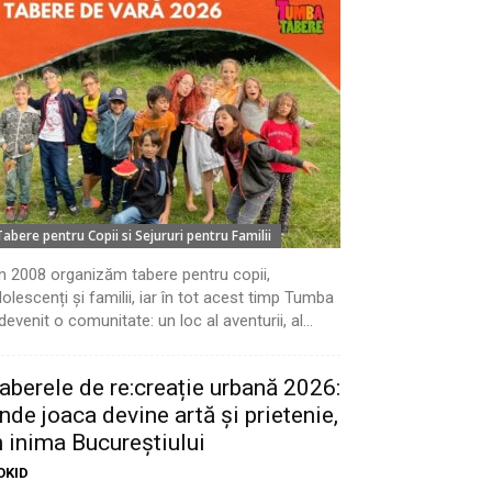
Tabere pentru Copii si Sejururi pentru Familii
n 2008 organizăm tabere pentru copii,
olescenți și familii, iar în tot acest timp Tumba
devenit o comunitate: un loc al aventurii, al...
aberele de re:creație urbană 2026:
nde joaca devine artă și prietenie,
n inima Bucureștiului
OKID