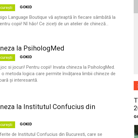
GOKID
curești
xigo Language Boutique vă așteaptă în fiecare sâmbătă la
ntru copii! Nĭ hăo! Ce ziceți de un atelier de chineză...
ineza la PsihologMed
GOKID
curești
oc si jocuri! Pentru copii! Invata chineza la PsihologMed.
 o metoda logica care permite învățarea limbii chineze de
ară și interesantă.
T
neza la Institutul Confucius din
2
G
GOKID
curești
erite de Institutul Confucius din Bucuresti, care se