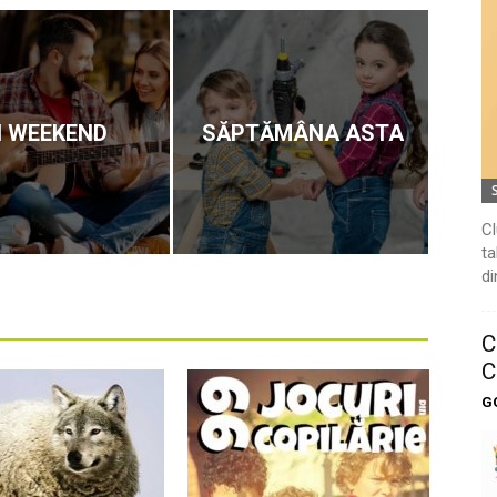
N WEEKEND
SĂPTĂMÂNA ASTA
Cl
ta
di
C
C
G