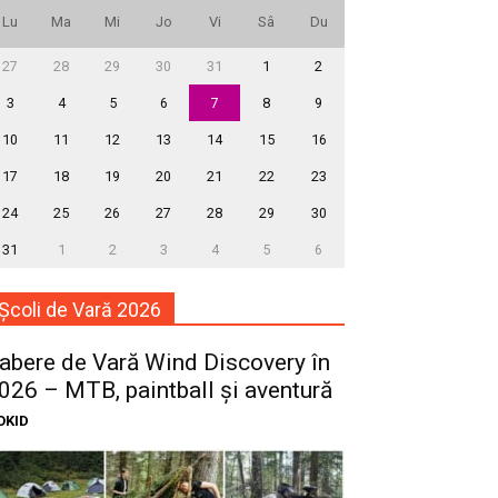
Lu
Ma
Mi
Jo
Vi
Sâ
Du
27
28
29
30
31
1
2
3
4
5
6
7
8
9
10
11
12
13
14
15
16
17
18
19
20
21
22
23
24
25
26
27
28
29
30
31
1
2
3
4
5
6
Școli de Vară 2026
abere de Vară Wind Discovery în
026 – MTB, paintball și aventură
OKID