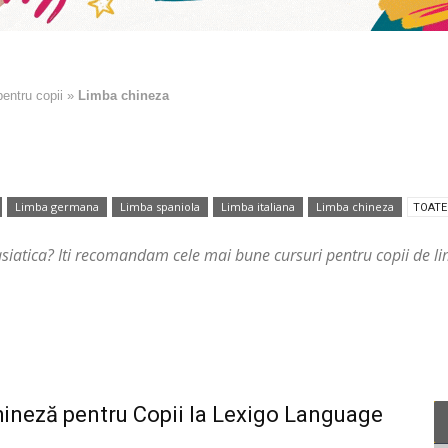
pentru copii
»
Limba chineza
Limba germana
Limba spaniola
Limba italiana
Limba chineza
TOAT
ba asiatica? Iti recomandam cele mai bune cursuri pentru copii de 
hineză pentru Copii la Lexigo Language