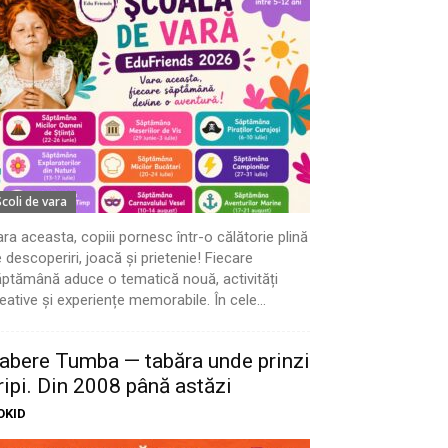
Scoli de vara
ra aceasta, copiii pornesc într-o călătorie plină
 descoperiri, joacă și prietenie! Fiecare
ptămână aduce o tematică nouă, activități
eative și experiențe memorabile. În cele...
abere Tumba — tabăra unde prinzi
ripi. Din 2008 până astăzi
OKID