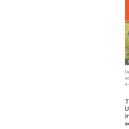
Di
ad
a 
T
U
î
G