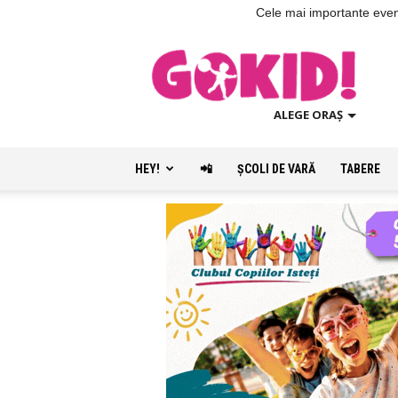
Cele mai importante evenim
ALEGE ORAȘ
HEY!
📲
ŞCOLI DE VARĂ
TABERE