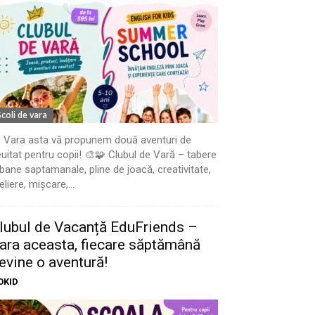
Scoli de vara
 Vara asta vă propunem două aventuri de
uitat pentru copii! 🎨🧩 Clubul de Vară – tabere
bane saptamanale, pline de joacă, creativitate,
eliere, mișcare,...
lubul de Vacanță EduFriends –
ara aceasta, fiecare săptămână
evine o aventură!
OKID