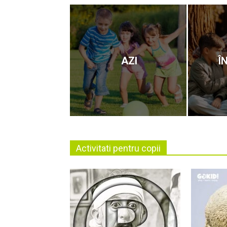
AZI
Î
Activitati pentru copii