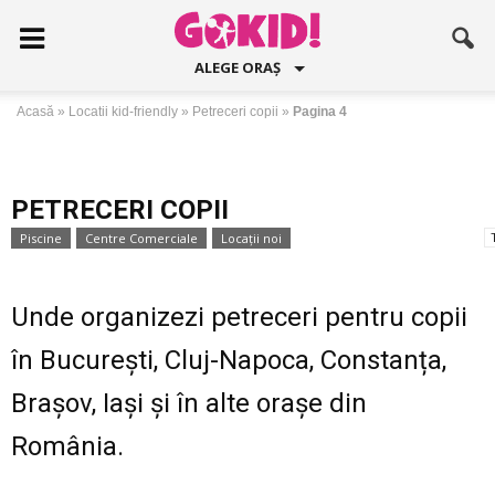
ALEGE ORAȘ
Acasă
»
Locatii kid-friendly
»
Petreceri copii
»
Pagina 4
PETRECERI COPII
Piscine
Centre Comerciale
Locaţii noi
Locaţii ateliere şi cursuri copii
Unde organizezi petreceri pentru copii
în București, Cluj-Napoca, Constanța,
Brașov, Iași și în alte orașe din
România.