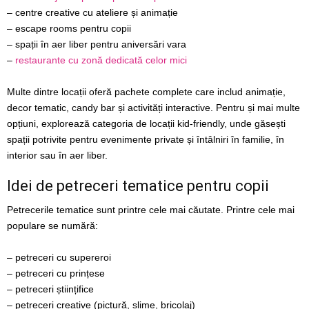
– centre creative cu ateliere și animație
– escape rooms pentru copii
– spații în aer liber pentru aniversări vara
–
restaurante cu zonă dedicată celor mici
Multe dintre locații oferă pachete complete care includ animație,
decor tematic, candy bar și activități interactive. Pentru și mai multe
opțiuni, explorează categoria de locații kid-friendly, unde găsești
spații potrivite pentru evenimente private și întâlniri în familie, în
interior sau în aer liber.
Idei de petreceri tematice pentru copii
Petrecerile tematice sunt printre cele mai căutate. Printre cele mai
populare se numără:
– petreceri cu supereroi
– petreceri cu prințese
– petreceri științifice
– petreceri creative (pictură, slime, bricolaj)