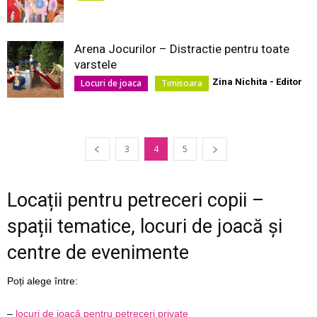
Arena Jocurilor – Distractie pentru toate
varstele
Zina Nichita - Editor
Locuri de joaca
Timisoara
3
4
5
Locații pentru petreceri copii –
spații tematice, locuri de joacă și
centre de evenimente
Poți alege între:
–
locuri de joacă pentru petreceri private