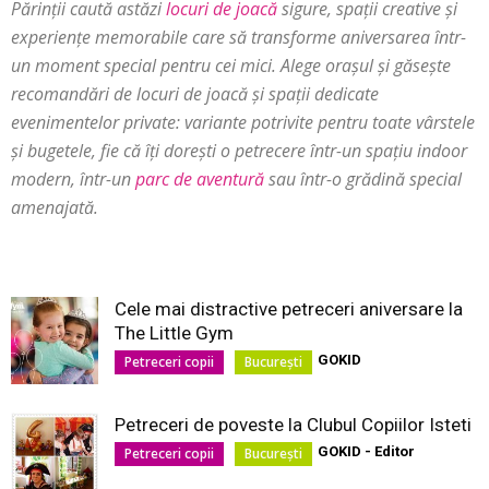
Părinții caută astăzi
locuri de joacă
sigure, spații creative și
experiențe memorabile care să transforme aniversarea într-
un moment special pentru cei mici. Alege orașul și găsește
recomandări de locuri de joacă și spații dedicate
evenimentelor private: variante potrivite pentru toate vârstele
și bugetele, fie că îți dorești o petrecere într-un spațiu indoor
modern, într-un
parc de aventură
sau într-o grădină special
amenajată.
Cele mai distractive petreceri aniversare la
The Little Gym
GOKID
Petreceri copii
București
Petreceri de poveste la Clubul Copiilor Isteti
GOKID - Editor
Petreceri copii
București