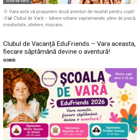
Scoli de vara
🌞 Vara asta vă propunem două aventuri de neuitat pentru copii!
🎨🧩 Clubul de Vară – tabere urbane saptamanale, pline de joacă,
creativitate, ateliere, mișcare,...
Clubul de Vacanță EduFriends – Vara aceasta,
fiecare săptămână devine o aventură!
GOKID