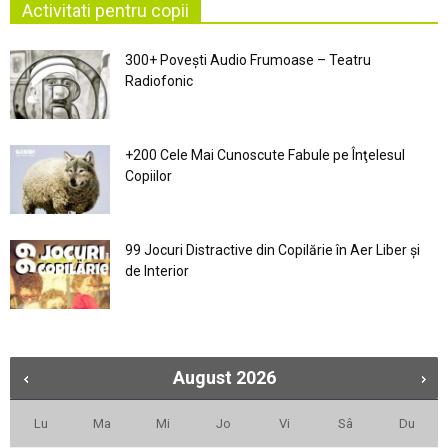
Activitati pentru copii
300+ Povești Audio Frumoase – Teatru
Radiofonic
+200 Cele Mai Cunoscute Fabule pe Înţelesul
Copiilor
99 Jocuri Distractive din Copilărie în Aer Liber şi
de Interior
August
2026
Lu
Ma
Mi
Jo
Vi
Sâ
Du