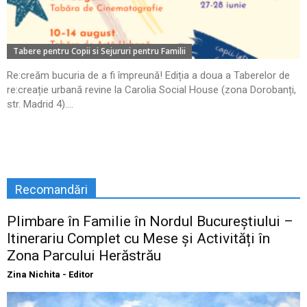
Tabere pentru Copii si Sejururi pentru Familii
Re:creăm bucuria de a fi împreună! Ediția a doua a Taberelor de
re:creație urbană revine la Carolia Social House (zona Dorobanți,
str. Madrid 4)....
Recomandări
Plimbare în Familie în Nordul Bucureștiului –
Itinerariu Complet cu Mese și Activități în
Zona Parcului Herăstrău
Zina Nichita - Editor