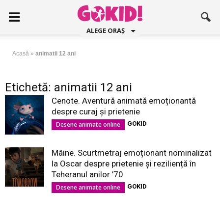
ALEGE ORAȘ
Acasă
»
animatii 12 ani
Etichetă: animatii 12 ani
Cenote. Aventură animată emoționantă
despre curaj și prietenie
GOKID
Desene animate online
Mâine. Scurtmetraj emoționant nominalizat
la Oscar despre prietenie și reziliență în
Teheranul anilor ’70
GOKID
Desene animate online