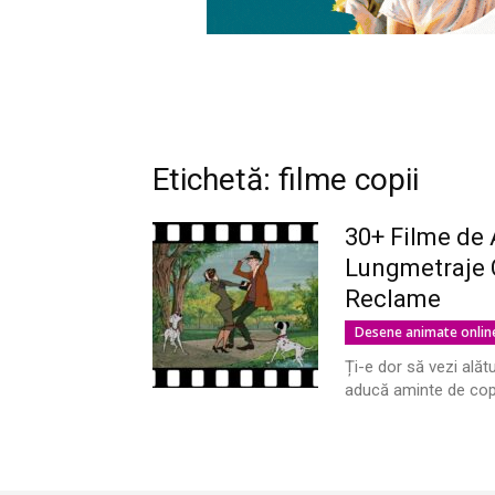
Etichetă: filme copii
30+ Filme de 
Lungmetraje C
Reclame
Desene animate onlin
Ți-e dor să vezi alătu
aducă aminte de copi