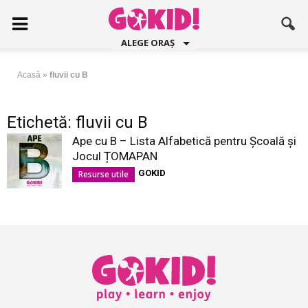
ALEGE ORAȘ
Acasă
»
fluvii cu B
Etichetă: fluvii cu B
Ape cu B – Lista Alfabetică pentru Școală și
Jocul ȚOMAPAN
GOKID
Resurse utile