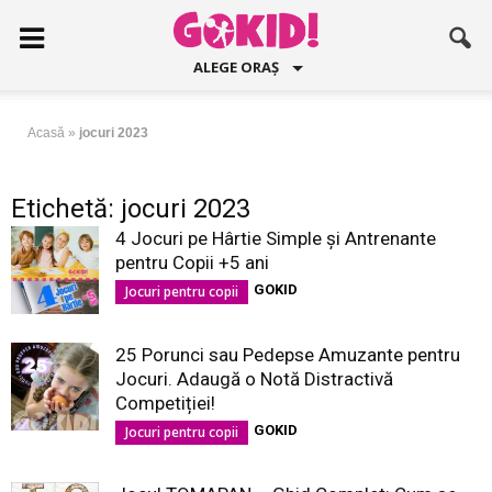
ALEGE ORAȘ
Acasă
»
jocuri 2023
Etichetă: jocuri 2023
4 Jocuri pe Hârtie Simple și Antrenante
pentru Copii +5 ani
GOKID
Jocuri pentru copii
25 Porunci sau Pedepse Amuzante pentru
Jocuri. Adaugă o Notă Distractivă
Competiției!
GOKID
Jocuri pentru copii