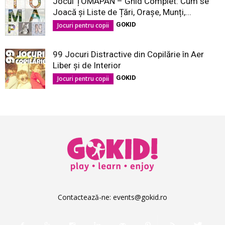
Jocul ȚOMAPAN – Ghid Complet: Cum se
Joacă și Liste de Țări, Orașe, Munți,...
GOKID
Jocuri pentru copii
99 Jocuri Distractive din Copilărie în Aer
Liber şi de Interior
GOKID
Jocuri pentru copii
Contactează-ne:
events@gokid.ro