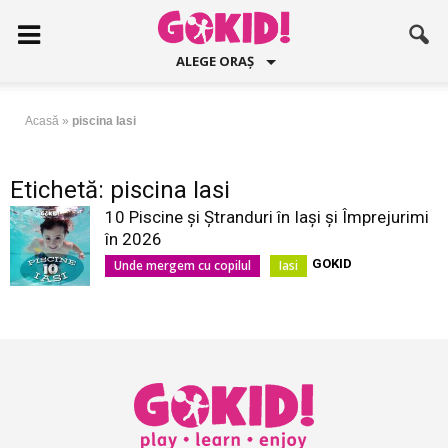
ALEGE ORAȘ
Acasă
»
piscina Iasi
Etichetă: piscina Iasi
10 Piscine și Ștranduri în Iași și Împrejurimi
în 2026
GOKID
Unde mergem cu copilul
Iasi