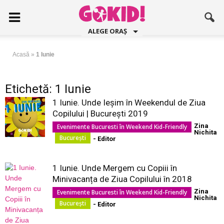
ALEGE ORAȘ
Acasă
»
1 Iunie
Etichetă: 1 Iunie
1 Iunie. Unde Ieșim în Weekendul de Ziua
Copilului | București 2019
Zina
Evenimente Bucuresti în Weekend Kid-Friendly
Nichita
București
- Editor
1 Iunie. Unde Mergem cu Copiii în
Minivacanța de Ziua Copilului în 2018
Zina
Evenimente Bucuresti în Weekend Kid-Friendly
Nichita
București
- Editor