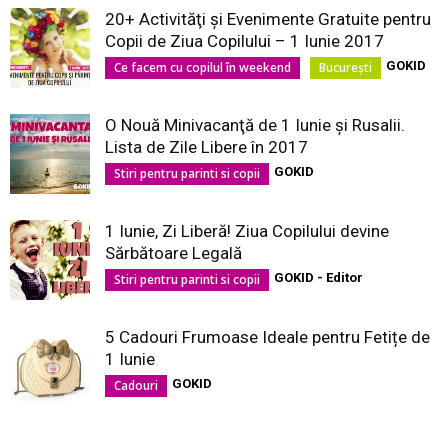
20+ Activităţi şi Evenimente Gratuite pentru
Copii de Ziua Copilului – 1 Iunie 2017
GOKID
Ce facem cu copilul în weekend
București
O Nouă Minivacanţă de 1 Iunie şi Rusalii.
Lista de Zile Libere în 2017
GOKID
Stiri pentru parinti si copii
1 Iunie, Zi Liberă! Ziua Copilului devine
Sărbătoare Legală
GOKID - Editor
Stiri pentru parinti si copii
5 Cadouri Frumoase Ideale pentru Fetițe de
1 Iunie
GOKID
Cadouri