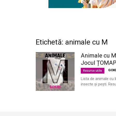
Etichetă: animale cu M
Animale cu M 
Jocul ȚOMA
GOK
Resurse utile
Lista de animale cu l
insecte și pești. Resu