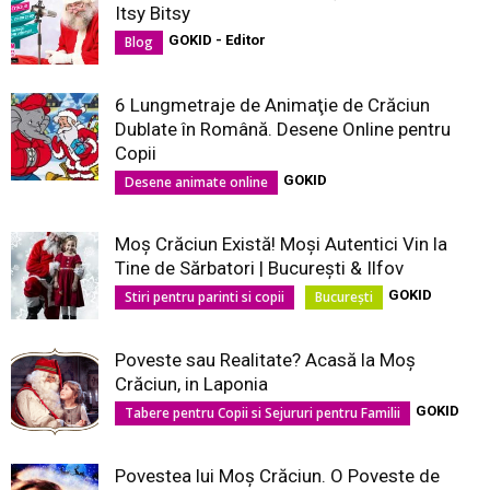
Itsy Bitsy
GOKID - Editor
Blog
6 Lungmetraje de Animaţie de Crăciun
Dublate în Română. Desene Online pentru
Copii
GOKID
Desene animate online
Moş Crăciun Există! Moşi Autentici Vin la
Tine de Sărbatori | Bucureşti & Ilfov
GOKID
Stiri pentru parinti si copii
București
Poveste sau Realitate? Acasă la Moș
Crăciun, in Laponia
GOKID
Tabere pentru Copii si Sejururi pentru Familii
Povestea lui Moș Crăciun. O Poveste de