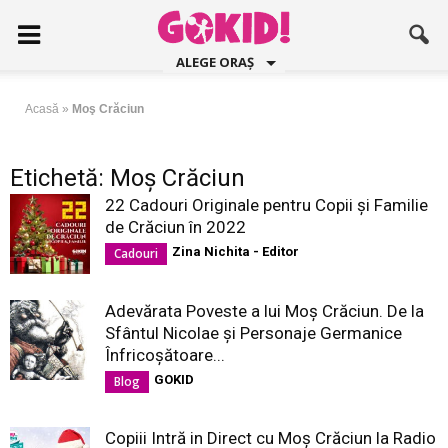
ALEGE ORAȘ
Acasă
»
Moş Crăciun
Etichetă: Moş Crăciun
22 Cadouri Originale pentru Copii și Familie
de Crăciun în 2022
Zina Nichita - Editor
Cadouri
Adevărata Poveste a lui Moș Crăciun. De la
Sfântul Nicolae şi Personaje Germanice
Înfricoşătoare...
GOKID
Blog
Copiii Intră in Direct cu Moș Crăciun la Radio