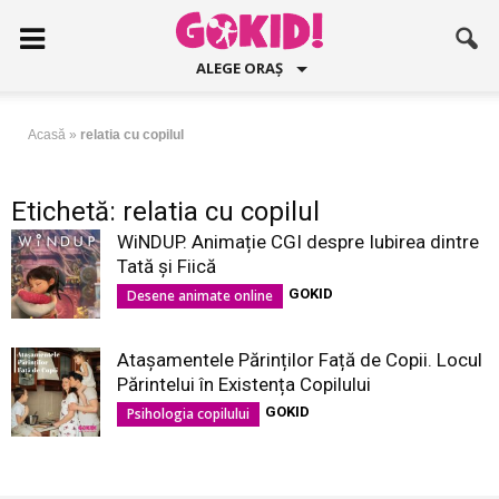
ALEGE ORAȘ
Acasă
»
relatia cu copilul
Etichetă: relatia cu copilul
WiNDUP. Animație CGI despre Iubirea dintre
Tată și Fiică
GOKID
Desene animate online
Atașamentele Părinților Față de Copii. Locul
Părintelui în Existența Copilului
GOKID
Psihologia copilului