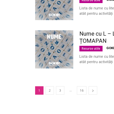
Resurse utile
Lista de nume cu lite
atât pentru activităț
Nume cu L – L
ȚOMAPAN
GOK
Resurse utile
Lista de nume cu lite
atât pentru activităț
...
1
2
3
16