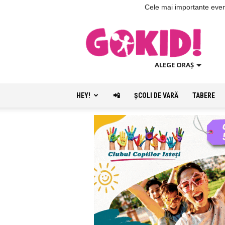
Cele mai importante evenim
ALEGE ORAȘ
HEY!
📲
ŞCOLI DE VARĂ
TABERE