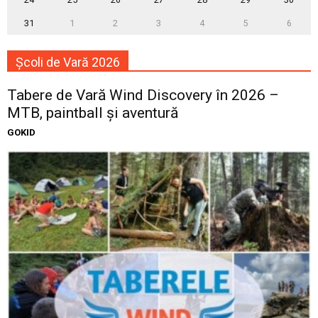
31
1
2
3
4
5
6
Școli de Vară 2026
Tabere de Vară Wind Discovery în 2026 –
MTB, paintball și aventură
GOKID