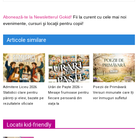
Abonează-te la Newsletterul Gokid!
Fii la curent cu cele mai noi
evenimente, cursuri şi locaţii pentru copii!
Articole similare
Admitere Liceu 2026.
Urări de Paște 2026 —
Poezii de Primăvară:
Statistici clare pentru
Mesaje frumoase pentru
Versuri minunate care îți
părinți și elevi, bazate pe
fiecare persoană din
vor înmuguri sufletul
rezultatele oficiale
viața ta
Locatii kid-friendly