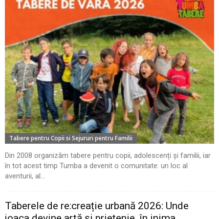
Tabere pentru Copii si Sejururi pentru Familii
Din 2008 organizăm tabere pentru copii, adolescenți și familii, iar
în tot acest timp Tumba a devenit o comunitate: un loc al
aventurii, al...
Taberele de re:creație urbană 2026: Unde
joaca devine artă și prietenie, în inima