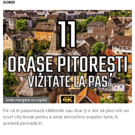
GOKID
Unde mergem cu copilul
Fie că te pasionează călătoriile sau doar ţi-e dor să pleci într-un
scurt city-break pentru a simţi atmosfera oraşelor lumii, în
această perioadă în...