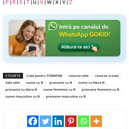
|
P
|
R
|
S
|
T
|
U
|
V
|
W
|
X
|
Y
|
Z
ETICHETE
Liste pentru ȚOMAPAN
resurse utile
resurse scoala
liste utile
nume cu N
prenume cu N
nume cu litera N
prenume cu litera N
nume feminine cu N
prenume feminine cu N
nume masculine cu N
prenume masculine cu N