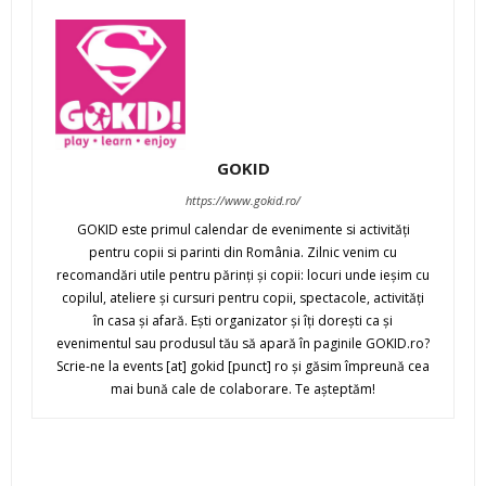
GOKID
https://www.gokid.ro/
GOKID este primul calendar de evenimente si activităţi
pentru copii si parinti din România. Zilnic venim cu
recomandări utile pentru părinţi şi copii: locuri unde ieşim cu
copilul, ateliere şi cursuri pentru copii, spectacole, activităţi
în casa şi afară. Eşti organizator şi îţi doreşti ca şi
evenimentul sau produsul tău să apară în paginile GOKID.ro?
Scrie-ne la events [at] gokid [punct] ro şi găsim împreună cea
mai bună cale de colaborare. Te aşteptăm!