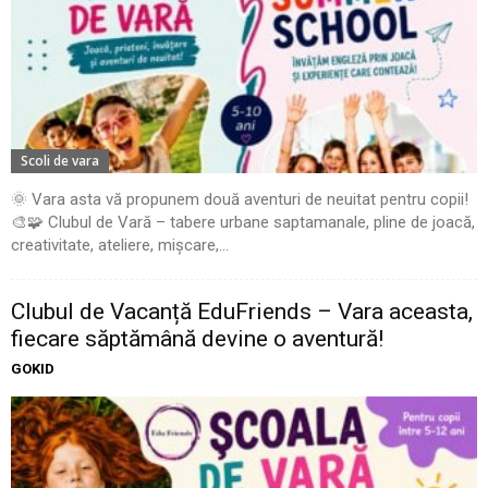
Scoli de vara
🌞 Vara asta vă propunem două aventuri de neuitat pentru copii!
🎨🧩 Clubul de Vară – tabere urbane saptamanale, pline de joacă,
creativitate, ateliere, mișcare,...
Clubul de Vacanță EduFriends – Vara aceasta,
fiecare săptămână devine o aventură!
GOKID