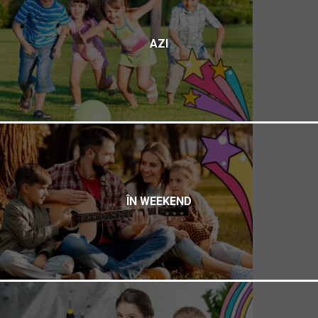
AZI
ÎN WEEKEND