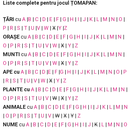
Liste complete pentru jocul ȚOMAPAN:
ȚĂRI
cu
A
|
B
|
C
|
D
|
E
|
F
|
G
|
H
|
I
|
J
|
K
|
L
|
M
|
N
|
O
|
P
|
R
|
S
|
T
|
U
|
V
|
W
|
X
|
Y
|
Z
ORAȘE
cu
A
|
B
|
C
|
D
|
E
|
F
|
G
|
H
|
I
|
J
|
K
|
L
|
M
|
N
|
O
|
P
|
R
|
S
|
T
|
U
|
V
|
W
|
X
|
Y
|
Z
MUNTI
cu
A
|
B
|
C
|
D
|
E
|
F
|
G
|
H
|
I
|
J
|
K
|
L
|
M
|
N
|
O
|
P
|
R
|
S
|
T
|
U
|
V
|
W
|
X
|
Y
|
Z
APE
cu
A
|
B
|
C
|
D
|
E
|
F
|
G
|
H
|
I
|
J
|
K
|
L
|
M
|
N
|
O
|
P
|
R
|
S
|
T
|
U
|
V
|
W
|
X
|
Y
|
Z
PLANTE
cu
A
|
B
|
C
|
D
|
E
|
F
|
G
|
H
|
I
|
J
|
K
|
L
|
M
|
N
|
O
|
P
|
R
|
S
|
T
|
U
|
V
|
W
|
X
|
Y
|
Z
ANIMALE
cu
A
|
B
|
C
|
D
|
E
|
F
|
G
|
H
|
I
|
J
|
K
|
L
|
M
|
N
|
O
|
P
|
R
|
S
|
T
|
U
|
V
|
W
|
X
|
Y
|
Z
NUME
cu
A
|
B
|
C
|
D
|
E
|
F
|
G
|
H
|
I
|
J
|
K
|
L
|
M
|
N
|
O