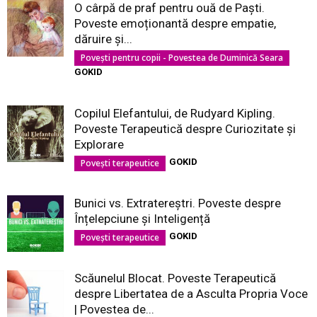
O cârpă de praf pentru ouă de Paști.
Poveste emoționantă despre empatie,
dăruire și...
Povești pentru copii - Povestea de Duminică Seara
GOKID
Copilul Elefantului, de Rudyard Kipling.
Poveste Terapeutică despre Curiozitate și
Explorare
GOKID
Povești terapeutice
Bunici vs. Extratereștri. Poveste despre
Înțelepciune și Inteligență
GOKID
Povești terapeutice
Scăunelul Blocat. Poveste Terapeutică
despre Libertatea de a Asculta Propria Voce
| Povestea de...