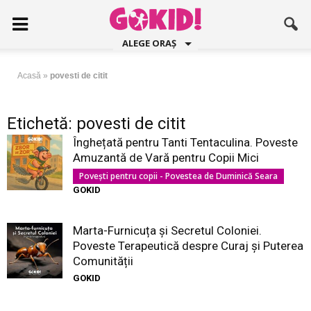
ALEGE ORAȘ
Acasă
»
povesti de citit
Etichetă: povesti de citit
Înghețată pentru Tanti Tentaculina. Poveste
Amuzantă de Vară pentru Copii Mici
Povești pentru copii - Povestea de Duminică Seara
GOKID
Marta-Furnicuța și Secretul Coloniei.
Poveste Terapeutică despre Curaj și Puterea
Comunității
GOKID