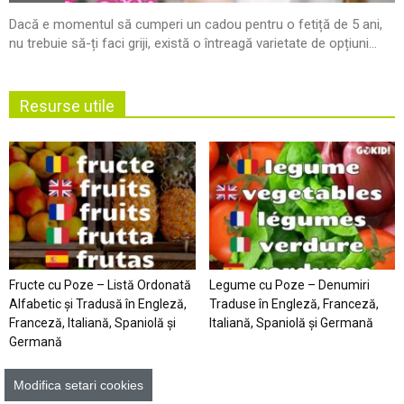
Dacă e momentul să cumperi un cadou pentru o fetiță de 5 ani,
nu trebuie să-ți faci griji, există o întreagă varietate de opțiuni...
Resurse utile
Fructe cu Poze – Listă Ordonată
Legume cu Poze – Denumiri
Alfabetic şi Tradusă în Engleză,
Traduse în Engleză, Franceză,
Franceză, Italiană, Spaniolă şi
Italiană, Spaniolă şi Germană
Germană
Modifica setari cookies