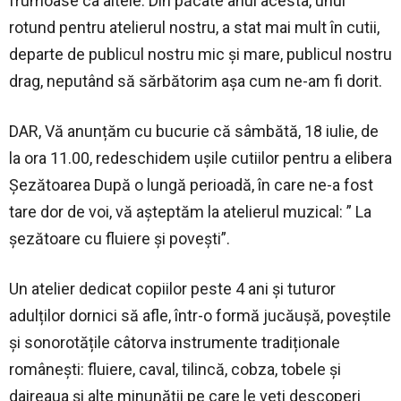
frumoase ca altele. Din păcate anul acesta, unul
rotund pentru atelierul nostru, a stat mai mult în cutii,
departe de publicul nostru mic și mare, publicul nostru
drag, neputând să sărbătorim așa cum ne-am fi dorit.
DAR, Vă anunțăm cu bucurie că sâmbătă, 18 iulie, de
la ora 11.00, redeschidem ușile cutiilor pentru a elibera
Șezătoarea După o lungă perioadă, în care ne-a fost
tare dor de voi, vă așteptăm la atelierul muzical: ” La
șezătoare cu fluiere și povești”.
Un atelier dedicat copiilor peste 4 ani și tuturor
adulților dornici să afle, într-o formă jucăușă, poveștile
și sonorotățile câtorva instrumente tradiționale
românești: fluiere, caval, tilincă, cobza, tobele și
daireaua și alte minunății pe care le veți descoperi