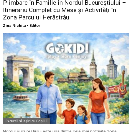
Plimbare în Familie în Nordul Bucureștiului –
Itinerariu Complet cu Mese și Activități în
Zona Parcului Herăstrău
Zina Nichita - Editor
Excursii şi Ieşiri cu Copilul
Nordul Bucureștiului este una dintre cele mai potrivite zone