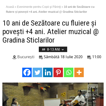
Acasă
»
Evenimente pentru Copii şi Părinţi
»
10 ani de Sezătoare cu
fluiere și povești +4 ani. Atelier muzical @ Gradina Sticlarilor
10 ani de Sezătoare cu fluiere și
povești +4 ani. Atelier muzical @
Gradina Sticlarilor
8-13 ANI
București
Sâmbătă 18 Iulie 2020
11:00