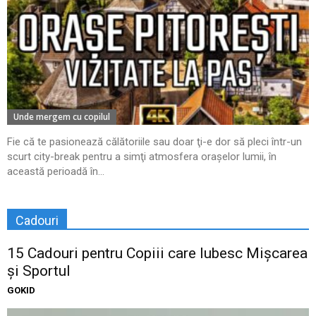
Unde mergem cu copilul
Fie că te pasionează călătoriile sau doar ţi-e dor să pleci într-un
scurt city-break pentru a simţi atmosfera oraşelor lumii, în
această perioadă în...
Cadouri
15 Cadouri pentru Copiii care Iubesc Mișcarea
și Sportul
GOKID