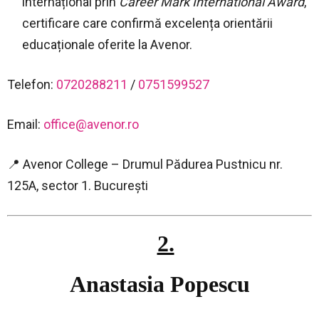
internațional prin
Career Mark International Award
,
certificare care confirmă excelența orientării
educaționale oferite la Avenor.
Telefon:
0720288211
/
0751599527
Email:
office@avenor.ro
📍 Avenor College – Drumul Pădurea Pustnicu nr.
125A, sector 1. București
2.
–
Anastasia Popescu