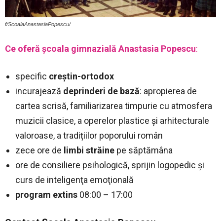
f/ScoalaAnastasiaPopescu/
Ce oferă şcoala gimnazială Anastasia Popescu
:
specific
creştin-ortodox
incurajează
deprinderi de bază
: apropierea de
cartea scrisă, familiarizarea timpurie cu atmosfera
muzicii clasice, a operelor plastice și arhitecturale
valoroase, a tradițiilor poporului român
zece ore de
limbi străine
pe săptămâna
ore de consiliere psihologică, sprijin logopedic şi
curs de inteligenţa emoţională
program extins
08:00 – 17:00