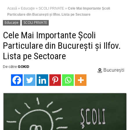
Acasă
»
Educaţie
»
SCOLI PRIVATE
»
Cele Mai Importante Şcoli
Particulare din Bucureşti și Ilfov. Lista pe Sectoare
Educaţie
SCOLI PRIVATE
Cele Mai Importante Şcoli
Particulare din Bucureşti și Ilfov.
Lista pe Sectoare
De către
GOKID
București