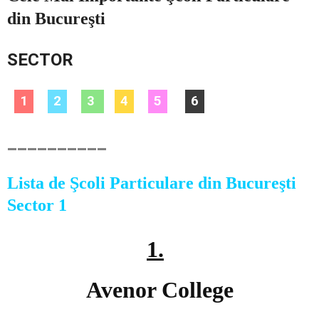
din Bucureşti
SECTOR
1
2
3
4
5
6
–
__________
Lista de Şcoli Particulare din Bucureşti
Sector 1
1.
Avenor College