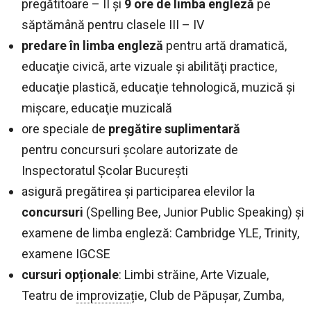
pregătitoare – II şi
9 ore de limba engleză
pe
săptămână pentru clasele III – IV
predare în limba engleză
pentru artă dramatică,
educaţie civică, arte vizuale şi abilităţi practice,
educaţie plastică, educaţie tehnologică, muzică şi
mişcare, educaţie muzicală
ore speciale de
pregătire suplimentară
pentru concursuri școlare autorizate de
Inspectoratul Şcolar Bucureşti
asigură pregătirea și participarea elevilor la
concursuri
(Spelling Bee, Junior Public Speaking) și
examene de limba engleză: Cambridge YLE, Trinity,
examene IGCSE
cursuri opționale
: Limbi străine, Arte Vizuale,
Teatru de
improviza
ție, Club de Păpușar, Zumba,