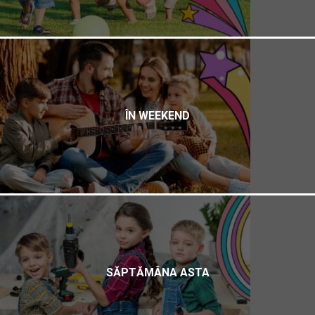
ÎN WEEKEND
SĂPTĂMÂNA ASTA