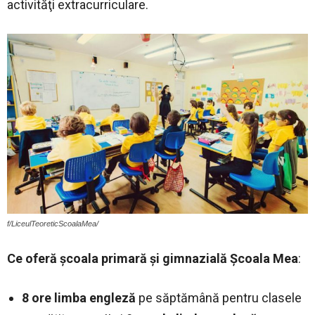
activităţi extracurriculare.
f/LiceulTeoreticScoalaMea/
Ce oferă şcoala primară şi gimnazială Şcoala Mea
:
8 ore limba engleză
pe săptămână pentru clasele