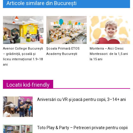
Articole similare din București
Avenor College București
Școala Primară ETOS
Monterra – Aici Cresc
– grădiniță, școală și
Academy București
Montessori: de la 1,5 ani
liceu internațional 1.9–18
la 15 ani
ani
Locatii kid-friendly
Aniversări cu VR și joacă pentru copii, 3–14+ ani
Toto Play & Party – Petreceri private pentru copii