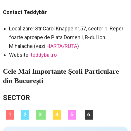
Contact Teddybär
Localizare: Str.Carol Knappe nr.57, sector 1. Reper:
foarte aproape de Piata Domenii, B-dul Ion
Mihalache (vezi
HARTA/RUTA
)
Website:
teddybar.ro
Cele Mai Importante Şcoli Particulare
din Bucureşti
SECTOR
1
2
3
4
5
6
–