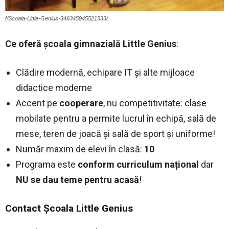
f/Scoala-Little-Genius-346345945521533/
Ce oferă şcoala gimnazială Little Genius
:
Clădire modernă, echipare IT şi alte mijloace
didactice moderne
Accent pe
cooperare
, nu competitivitate: clase
mobilate pentru a permite lucrul în echipă, sală de
mese, teren de joacă şi sală de sport şi uniforme!
Număr maxim de elevi în clasă:
10
Programa este
conform curriculum național
dar
NU se dau teme pentru acasă
!
Contact Şcoala Little Genius