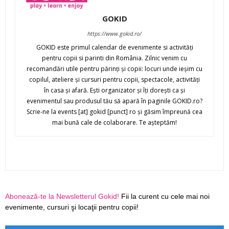
GOKID
https://www.gokid.ro/
GOKID este primul calendar de evenimente si activităţi
pentru copii si parinti din România. Zilnic venim cu
recomandări utile pentru părinţi şi copii: locuri unde ieşim cu
copilul, ateliere şi cursuri pentru copii, spectacole, activităţi
în casa şi afară. Eşti organizator şi îţi doreşti ca şi
evenimentul sau produsul tău să apară în paginile GOKID.ro?
Scrie-ne la events [at] gokid [punct] ro şi găsim împreună cea
mai bună cale de colaborare. Te aşteptăm!
Abonează-te la Newsletterul Gokid!
Fii la curent cu cele mai noi
evenimente, cursuri şi locaţii pentru copii!