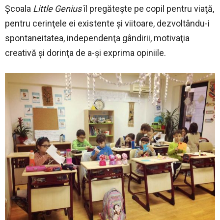
Şcoala
Little Genius
îl pregăteşte pe copil pentru viaţă,
pentru cerinţele ei existente şi viitoare, dezvoltându-i
spontaneitatea, independenţa gândirii, motivaţia
creativă şi dorinţa de a-şi exprima opiniile.