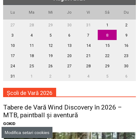
Lu
Ma
Mi
Jo
Vi
Sâ
Du
27
28
29
30
31
1
2
3
4
5
6
7
8
9
10
11
12
13
14
15
16
17
18
19
20
21
22
23
24
25
26
27
28
29
30
31
1
2
3
4
5
6
Școli de Vară 2026
Tabere de Vară Wind Discovery în 2026 –
MTB, paintball și aventură
GOKID
Modifica setari cookies