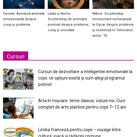
Cenote. Aventură animată
Laika și Nemo.
Mâine. Scurtmetraj
emoționantă despre
Scurtmetraj de animație
emoționant nominalizat
curaj și prietenie
premiat despre prietenie,
la Oscar despre prietenie
curaj și unicitate
și reziliență în Teheranul
anilor ’70
Cursuri
Cursuri de dezvoltare a inteligentei emotionale la
copii: ce opțiuni există și cum alegi programul
potrivit
Arta în mișcare: teme clasice, viziuni noi. Curs
complet de arte plastice pentru copii 7–12 ani
Limba franceză pentru copii – voyage între
cultură, joacă și rădăcini comune