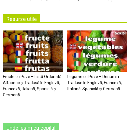
Resurse utile
Fructe cu Poze – Listă Ordonată
Legume cu Poze – Denumiri
Alfabetic şi Tradusă în Engleză,
Traduse în Engleză, Franceză,
Franceză, Italiană, Spaniolă şi
Italiană, Spaniolă şi Germană
Germană
Unde iesim cu copilul