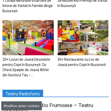
7 Locaţii Minunate Încărcate de
28 Muzee Kid-Friendly de Vizitat
Istorie de Vizitat în Familie lângă
în București
București
20+ Locuri de Joacă Deosebite
30+ Restaurante cu Loc de
pentru Copii în Bucureşti. Ce
Joacă pentru Copii în Bucuresti
Oferă Spaţiile de Joacă Altfel
din Sectorul Tău –...
Teatru Radiofonic
300+ Povești Audio Frumoase – Teatru
Modifica setari cookies