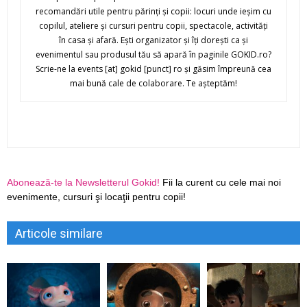
recomandări utile pentru părinţi şi copii: locuri unde ieşim cu
copilul, ateliere şi cursuri pentru copii, spectacole, activităţi
în casa şi afară. Eşti organizator şi îţi doreşti ca şi
evenimentul sau produsul tău să apară în paginile GOKID.ro?
Scrie-ne la events [at] gokid [punct] ro şi găsim împreună cea
mai bună cale de colaborare. Te aşteptăm!
Abonează-te la Newsletterul Gokid!
Fii la curent cu cele mai noi
evenimente, cursuri şi locaţii pentru copii!
Articole similare